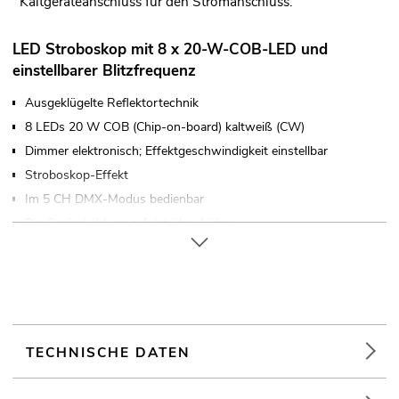
Kaltgeräteanschluss für den Stromanschluss.
LED Stroboskop mit 8 x 20-W-COB-LED und
einstellbarer Blitzfrequenz
Ausgeklügelte Reflektortechnik
8 LEDs 20 W COB (Chip-on-board) kaltweiß (CW)
Dimmer elektronisch; Effektgeschwindigkeit einstellbar
Stroboskop-Effekt
Im 5 CH DMX-Modus bedienbar
Die Gerätekühlung erfolgt über Lüfter
Ansteuerbar über Stand-alone; DMX; Musiksteuerung über
Mikrofon
Mit Montagebügel
4 stelliges 7-Segment-LED Display
Für Anwendungsgebiete wie zum Beispiel: Clubs/Tanzschulen;
TECHNISCHE DATEN
Mobile DJs / Alleinunterhalter; Bühne
Sehr leiser Betrieb