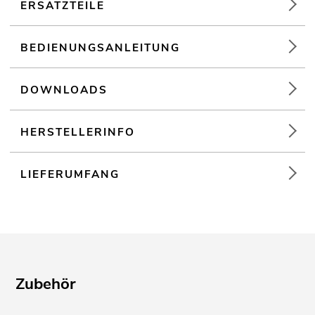
Einsatzmöglichkeit: Fliegend; auf Stativ
ERSATZTEILE
BEDIENUNGSANLEITUNG
DOWNLOADS
HERSTELLERINFO
LIEFERUMFANG
Zubehör