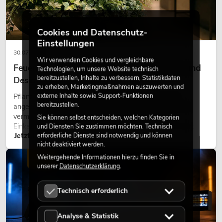
Cookies und Datenschutz-
Einstellungen
30.07.2026
Wir verwenden Cookies und vergleichbare
Feuerhemmende Kunstpflanzen: Sicherheit und
Technologien, um unsere Website technisch
bereitzustellen, Inhalte zu verbessern, Statistikdaten
Design perfekt kombiniert
zu erheben, Marketingmaßnahmen auszuwerten und
externe Inhalte sowie Support-Funktionen
Pflanzen machen Räume lebendig. Sie schaffen eine
bereitzustellen.
angenehme Atmosphäre, verbessern das Ambiente und
vermitteln Natürlichkeit. Ob in Hotels, Restaurants,
Sie können selbst entscheiden, welchen Kategorien
Einkaufszentren, Bürogebäuden oder auf Messeständen:
und Diensten Sie zustimmen möchten. Technisch
Jetzt lesen
erforderliche Dienste sind notwendig und können
eine hochwertige Begrünung gehört heute längst zum
nicht deaktiviert werden.
modernen Raumkonzept.
Weitergehende Informationen hierzu finden Sie in
LICHT
unserer
Datenschutzerklärung
.
Technisch erforderlich
Analyse & Statistik