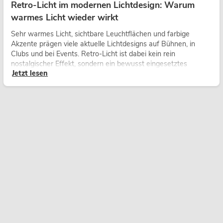
Retro-Licht im modernen Lichtdesign: Warum
warmes Licht wieder wirkt
Sehr warmes Licht, sichtbare Leuchtflächen und farbige
Akzente prägen viele aktuelle Lichtdesigns auf Bühnen, in
Clubs und bei Events. Retro-Licht ist dabei kein rein
nostalgischer Effekt, sondern ein bewusst eingesetztes
Jetzt lesen
Gestaltungsmittel: Es schafft Atmosphäre, gibt Szenen
Charakter und kann technische LED-Setups emotionaler
wirken lassen.