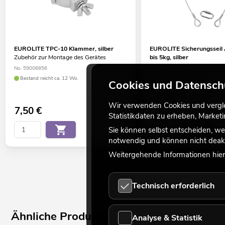
EUROLITE TPC-10 Klammer, silber
EUROLITE Sicherungssei
Zubehör zur Montage des Gerätes
bis 5kg, silber
Zubehör zur Absturzsicheru
No. 59006856
Überkopfmontage
Bestand reicht ca. 12 Wo.
Cookies und Datensch
No. 58010310
Bestand reicht ca. 12 Wo.
Wir verwenden Cookies und verglei
7,50
€
5,50
€
Statistikdaten zu erheben, Marke
Sie können selbst entscheiden, we
notwendig und können nicht deakt
Weitergehende Informationen hierz
Technisch erforderlich
Ähnliche Produkte
Analyse & Statistik