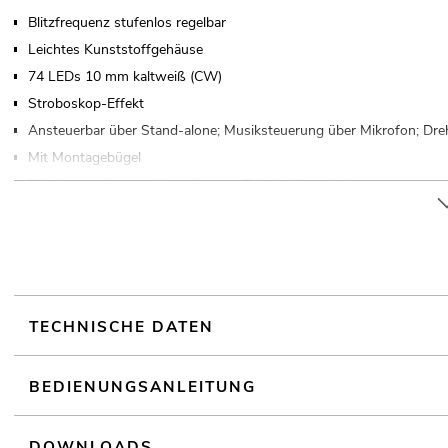
Blitzfrequenz stufenlos regelbar
Leichtes Kunststoffgehäuse
74 LEDs 10 mm kaltweiß (CW)
Stroboskop-Effekt
Ansteuerbar über Stand-alone; Musiksteuerung über Mikrofon; Dreh
Mit Montagebügel
Für Anwendungsgebiete wie zum Beispiel: Partykeller
Sehr leiser Betrieb
Einsatzmöglichkeit: Fliegend
TECHNISCHE DATEN
BEDIENUNGSANLEITUNG
DOWNLOADS