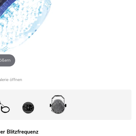
ößern
alerie öffnen
er Blitzfrequenz