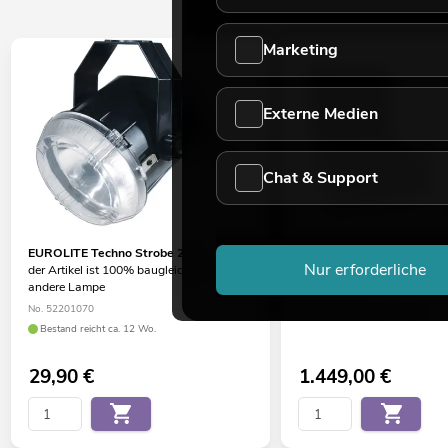
Marketing
Externe Medien
Chat & Support
EUROLITE Techno Strobe 250
EUROLITE Set 4x LED Sup
Nur erforderliche
der Artikel ist 100% baugleich, nur
ABL + Case
andere Lampe
No. 20000679
No. 52201070
Bestand reicht ca. 12 Wo.
Bestand reicht ca. 12 Wo.
29,90
€
1.449,00
€