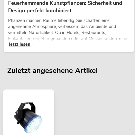
Feuerhemmende Kunstpflanzen: Sicherheit und
Design perfekt kombiniert
Pflanzen machen Räume lebendig. Sie schaffen eine
angenehme Atmosphäre, verbessern das Ambiente und
vermitteln Natürlichkeit. Ob in Hotels, Restaurants,
Einkaufszentren, Bürogebäuden oder auf Messeständen: eine
Jetzt lesen
hochwertige Begrünung gehört heute längst zum modernen
Raumkonzept.
Zuletzt angesehene Artikel