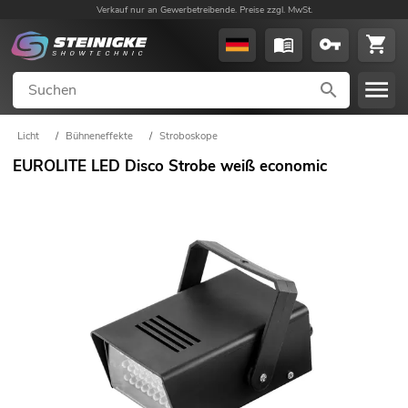
Verkauf nur an Gewerbetreibende. Preise zzgl. MwSt.
Licht
/
Bühneneffekte
/
Stroboskope
EUROLITE LED Disco Strobe weiß economic