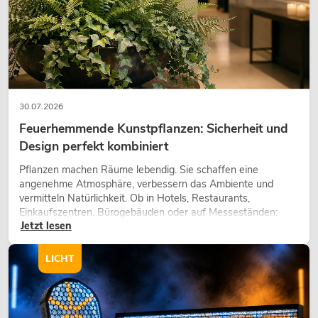
30.07.2026
Feuerhemmende Kunstpflanzen: Sicherheit und
Design perfekt kombiniert
Pflanzen machen Räume lebendig. Sie schaffen eine
angenehme Atmosphäre, verbessern das Ambiente und
vermitteln Natürlichkeit. Ob in Hotels, Restaurants,
Einkaufszentren, Bürogebäuden oder auf Messeständen:
Jetzt lesen
eine hochwertige Begrünung gehört heute längst zum
modernen Raumkonzept.
LICHT