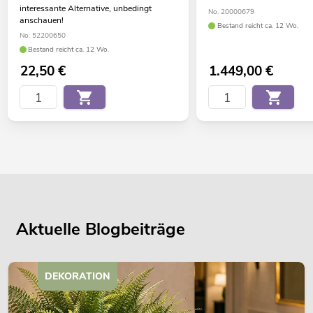
interessante Alternative, unbedingt
No. 20000679
anschauen!
Bestand reicht ca. 12 Wo.
No. 52200650
Bestand reicht ca. 12 Wo.
22,50
€
1.449,00
€
Aktuelle Blogbeiträge
DEKORATION