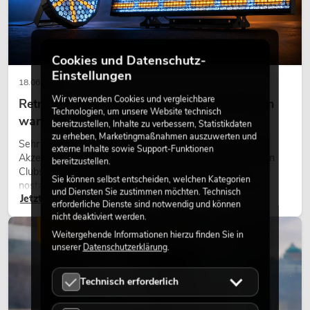
Cookies und Datenschutz-
Einstellungen
18.06.2026
Wir verwenden Cookies und vergleichbare
Retro-Licht im modernen Lichtdesign: Warum
Technologien, um unsere Website technisch
warmes Licht wieder wirkt
bereitzustellen, Inhalte zu verbessern, Statistikdaten
zu erheben, Marketingmaßnahmen auszuwerten und
Sehr warmes Licht, sichtbare Leuchtflächen und farbige
externe Inhalte sowie Support-Funktionen
Akzente prägen viele aktuelle Lichtdesigns auf Bühnen, in
bereitzustellen.
Clubs und bei Events. Retro-Licht ist dabei kein rein
Sie können selbst entscheiden, welchen Kategorien
nostalgischer Effekt, sondern ein bewusst eingesetztes
und Diensten Sie zustimmen möchten. Technisch
Jetzt lesen
Gestaltungsmittel: Es schafft Atmosphäre, gibt Szenen
erforderliche Dienste sind notwendig und können
Charakter und kann technische LED-Setups emotionaler
nicht deaktiviert werden.
wirken lassen.
LICHT
Weitergehende Informationen hierzu finden Sie in
unserer
Datenschutzerklärung
.
Technisch erforderlich