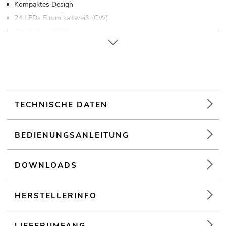
Kompaktes Design
24 LEDs 5 mm kaltweiß (CW)
Stroboskop-Effekt
Die Gerätekühlung erfolgt über passive Konvektionskühlung
Ansteuerbar über Stand-alone
Für Anwendungsgebiete wie zum Beispiel: Partykeller;
Dekoration
TECHNISCHE DATEN
BEDIENUNGSANLEITUNG
DOWNLOADS
HERSTELLERINFO
LIEFERUMFANG