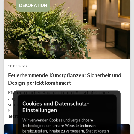
DEKORATION
30.07.2026
Feuerhemmende Kunstpflanzen: Sicherheit und
Design perfekt kombiniert
Pflanzen machen Räume lebendig. Sie schaffen eine
angenehme Atmosphäre, verbessern das Ambiente und
Cookies und Datenschutz-
vermitteln Natürlichkeit. Ob in Hotels, Restaurants,
Einstellungen
Einkaufszentren, Bürogebäuden oder auf Messeständen:
Jetzt lesen
eine hochwertige Begrünung gehört heute längst zum
Wir verwenden Cookies und vergleichbare
modernen Raumkonzept.
Technologien, um unsere Website technisch
LICHT
bereitzustellen, Inhalte zu verbessern, Statistikdaten