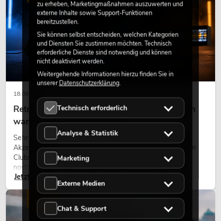
zu erheben, Marketingmaßnahmen auszuwerten und
externe Inhalte sowie Support-Funktionen
bereitzustellen.
Sie können selbst entscheiden, welchen Kategorien
und Diensten Sie zustimmen möchten. Technisch
erforderliche Dienste sind notwendig und können
nicht deaktiviert werden.
Weitergehende Informationen hierzu finden Sie in
unserer
Datenschutzerklärung
.
18.06.2026
Technisch erforderlich
Retro-Licht im modernen Lichtdesign: Warum
warmes Licht wieder wirkt
Analyse & Statistik
Sehr warmes Licht, sichtbare Leuchtflächen und farbige
Akzente prägen viele aktuelle Lichtdesigns auf Bühnen, in
Clubs und bei Events. Retro-Licht ist dabei kein rein
Marketing
nostalgischer Effekt, sondern ein bewusst eingesetztes
Jetzt lesen
Gestaltungsmittel: Es schafft Atmosphäre, gibt Szenen
Externe Medien
Charakter und kann technische LED-Setups emotionaler
wirken lassen.
LICHT
Chat & Support