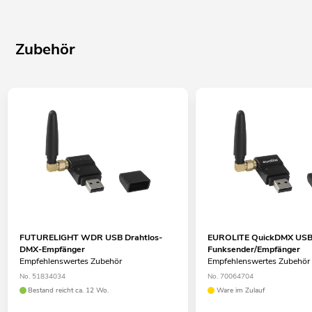
Zubehör
FUTURELIGHT WDR USB Drahtlos-
EUROLITE QuickDMX US
DMX-Empfänger
Funksender/Empfänger
Empfehlenswertes Zubehör
Empfehlenswertes Zubehör
No. 51834034
No. 70064704
Bestand reicht ca. 12 Wo.
Ware im Zulauf