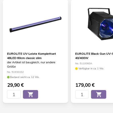
EUROLITE UV-Leiste Komplettset
EUROLITE Black Gun UV-Sp
48LED 60cm classic slim
40/400W
der Artikel ist baugleich, nur andere
No. 5110060A
Größe
Verfügbar in ca. 1 Wo.
No. 51930332
Bestand reicht ca. 12 Wo.
29,90
€
179,00
€