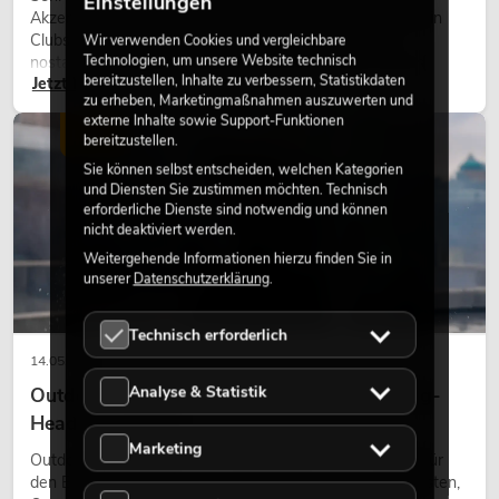
Einstellungen
Akzente prägen viele aktuelle Lichtdesigns auf Bühnen, in
Clubs und bei Events. Retro-Licht ist dabei kein rein
Wir verwenden Cookies und vergleichbare
Technologien, um unsere Website technisch
nostalgischer Effekt, sondern ein bewusst eingesetztes
bereitzustellen, Inhalte zu verbessern, Statistikdaten
Jetzt lesen
Gestaltungsmittel: Es schafft Atmosphäre, gibt Szenen
zu erheben, Marketingmaßnahmen auszuwerten und
Charakter und kann technische LED-Setups emotionaler
externe Inhalte sowie Support-Funktionen
wirken lassen.
LICHT
bereitzustellen.
Sie können selbst entscheiden, welchen Kategorien
und Diensten Sie zustimmen möchten. Technisch
erforderliche Dienste sind notwendig und können
nicht deaktiviert werden.
Weitergehende Informationen hierzu finden Sie in
unserer
Datenschutzerklärung
.
Technisch erforderlich
14.05.2026
Analyse & Statistik
Outdoor Moving-Heads: Wetterfeste Moving-
Heads bei Events
Marketing
Outdoor Moving-Heads sind bewegliche Scheinwerfer für
den Einsatz im Freien. Sie werden bei Festivals, Stadtfesten,