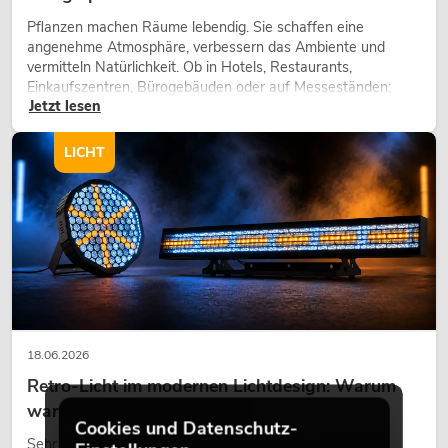
Pflanzen machen Räume lebendig. Sie schaffen eine
angenehme Atmosphäre, verbessern das Ambiente und
vermitteln Natürlichkeit. Ob in Hotels, Restaurants,
Einkaufszentren, Bürogebäuden oder auf Messeständen:
Jetzt lesen
eine hochwertige Begrünung gehört heute längst zum
modernen Raumkonzept.
LICHT
18.06.2026
Retro-Licht im modernen Lichtdesign: Warum
warmes Licht wieder wirkt
Cookies und Datenschutz-
Sehr warmes Licht, sichtbare Leuchtflächen und farbige