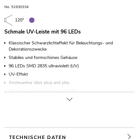
No. 51930334
120°
Schmale UV-Leiste mit 96 LEDs
Klassischer Schwarzlichteffekt für Beleuchtungs- und
Dekorationszwecke
Stabiles und formschönes Gehäuse
96 LEDs SMD 2835 ultraviolett (UV)
UV-Effekt
Ansteuerbar über plug and play
Mit einem Abstrahlwinkel von 120°
In verschiedenen Ausführungen erhältlich
Für Anwendungsgebiete wie zum Beispiel: Partykeller;
Dekoration
Geräuschloser Betrieb
Einsatzmöglichkeit: Stehend
TECHNISCHE DATEN