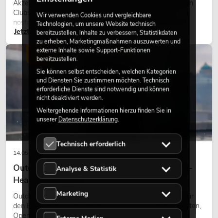
Akzente prägen viele aktuelle Lichtdesigns auf Bühnen, in
Clubs und bei Events. Retro-Licht ist dabei kein rein
Wir verwenden Cookies und vergleichbare
nostalgischer Effekt, sondern ein bewusst eingesetztes
Technologien, um unsere Website technisch
Jetzt lesen
Gestaltungsmittel: Es schafft Atmosphäre, gibt Szenen
bereitzustellen, Inhalte zu verbessern, Statistikdaten
Charakter und kann technische LED-Setups emotionaler
zu erheben, Marketingmaßnahmen auszuwerten und
externe Inhalte sowie Support-Funktionen
wirken lassen.
LICHT
bereitzustellen.
Sie können selbst entscheiden, welchen Kategorien
und Diensten Sie zustimmen möchten. Technisch
erforderliche Dienste sind notwendig und können
nicht deaktiviert werden.
Weitergehende Informationen hierzu finden Sie in
unserer
Datenschutzerklärung
.
Technisch erforderlich
14.05.2026
Outdoor Moving-Heads: Wetterfeste Moving-
Analyse & Statistik
Heads bei Events
Marketing
Outdoor Moving-Heads sind bewegliche Scheinwerfer für
den Einsatz im Freien. Sie werden bei Festivals, Stadtfesten,
Open-Air-Konzerten, Architekturinszenierungen und