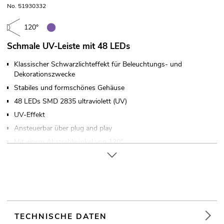
No. 51930332
120°
Schmale UV-Leiste mit 48 LEDs
Klassischer Schwarzlichteffekt für Beleuchtungs- und
Dekorationszwecke
Stabiles und formschönes Gehäuse
48 LEDs SMD 2835 ultraviolett (UV)
UV-Effekt
Ansteuerbar über plug and play
Mit einem Abstrahlwinkel von 120°
In verschiedenen Ausführungen erhältlich
Für Anwendungsgebiete wie zum Beispiel: Dekoration;
Partykeller
Geräuschloser Betrieb
Einsatzmöglichkeit: Stehend
TECHNISCHE DATEN