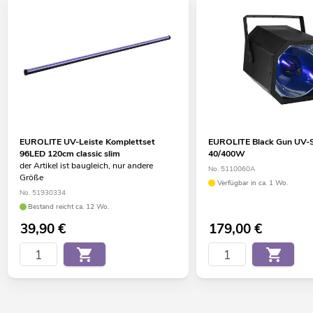
EUROLITE UV-Leiste Komplettset
EUROLITE Black Gun UV-Sp
96LED 120cm classic slim
40/400W
der Artikel ist baugleich, nur andere
No. 5110060A
Größe
Verfügbar in ca. 1 Wo.
No. 51930334
Bestand reicht ca. 12 Wo.
39,90
€
179,00
€