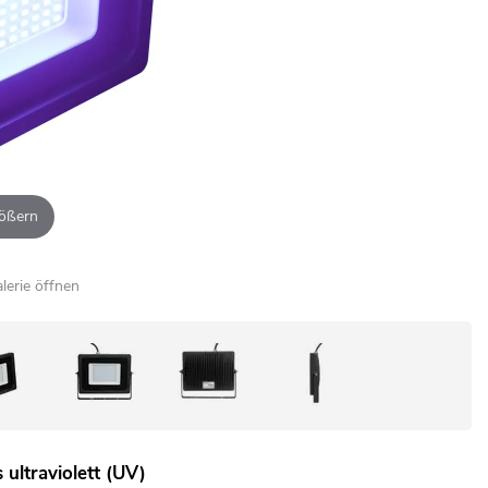
ößern
alerie öffnen
ultraviolett (UV)