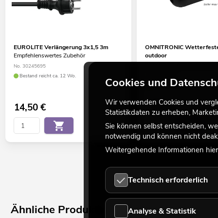
EUROLITE Verlängerung 3x1,5 3m
OMNITRONIC Wetterfeste
Empfehlenswertes Zubehör
outdoor
Empfehlenswertes Zubehör
No. 30245695
No. 30236255
Bestand reicht ca. 12 Wo.
Cookies und Datensch
Bestand reicht ca. 12 Wo.
Wir verwenden Cookies und verglei
14,50
€
4,90
€
Statistikdaten zu erheben, Marke
Sie können selbst entscheiden, we
notwendig und können nicht deakt
Weitergehende Informationen hierz
Technisch erforderlich
Ähnliche Produkte
Analyse & Statistik