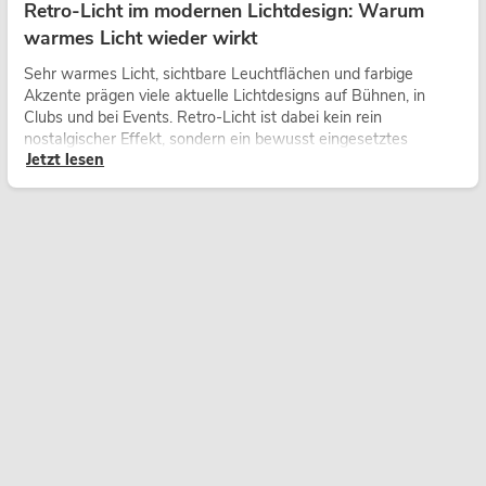
Retro-Licht im modernen Lichtdesign: Warum
warmes Licht wieder wirkt
Sehr warmes Licht, sichtbare Leuchtflächen und farbige
Akzente prägen viele aktuelle Lichtdesigns auf Bühnen, in
Clubs und bei Events. Retro-Licht ist dabei kein rein
nostalgischer Effekt, sondern ein bewusst eingesetztes
Jetzt lesen
Gestaltungsmittel: Es schafft Atmosphäre, gibt Szenen
Charakter und kann technische LED-Setups emotionaler
wirken lassen.