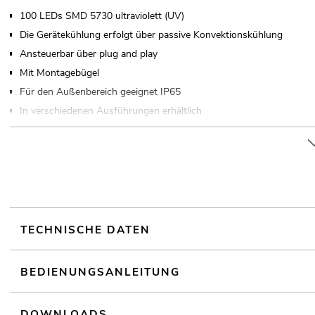
100 LEDs SMD 5730 ultraviolett (UV)
Die Gerätekühlung erfolgt über passive Konvektionskühlung
Ansteuerbar über plug and play
Mit Montagebügel
Für den Außenbereich geeignet IP65
In verschiedenen Ausführungen erhältlich
Für Anwendungsgebiete wie zum Beispiel: Architektur; Clubs/Tanzsc
Video- und Fotografie; Werbung/Schaufenster
Geräuschloser Betrieb
Einsatzmöglichkeit: Fliegend
TECHNISCHE DATEN
BEDIENUNGSANLEITUNG
DOWNLOADS