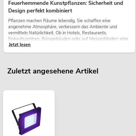
Feuerhemmende Kunstpflanzen: Sicherheit und
Design perfekt kombiniert
Pflanzen machen Räume lebendig. Sie schaffen eine
angenehme Atmosphäre, verbessern das Ambiente und
vermitteln Natürlichkeit. Ob in Hotels, Restaurants,
Einkaufszentren, Bürogebäuden oder auf Messeständen: eine
Jetzt lesen
hochwertige Begrünung gehört heute längst zum modernen
Raumkonzept.
Zuletzt angesehene Artikel