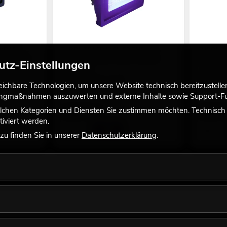
SMD UV
EUROLITE LED IP FL-50 SMD UV
EUROLITE
ere Leistung
der Artikel hat eine höhere Leistung
der Artike
utz-Einstellungen
No. 51914996
No. 519151
Bestand reicht ca. 12 Wo.
Bestand r
chbare Technologien, um unsere Website technisch bereitzustellen,
tingmaßnahmen auszuwerten und externe Inhalte sowie Support-Fun
lchen Kategorien und Diensten Sie zustimmen möchten. Technisch e
129,00
€
189,0
iviert werden.
u finden Sie in unserer
Datenschutzerklärung
.