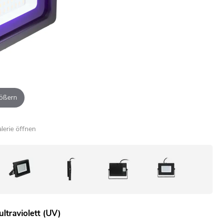
ößern
alerie öffnen
traviolett (UV)