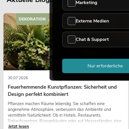
Marketing
DEKORATION
Externe Medien
Chat & Support
Nur erforderliche
30.07.2026
Feuerhemmende Kunstpflanzen: Sicherheit und
Design perfekt kombiniert
Pflanzen machen Räume lebendig. Sie schaffen eine
angenehme Atmosphäre, verbessern das Ambiente und
vermitteln Natürlichkeit. Ob in Hotels, Restaurants,
Einkaufszentren, Bürogebäuden oder auf Messeständen: eine
Jetzt lesen
hochwertige Begrünung gehört heute längst zum modernen