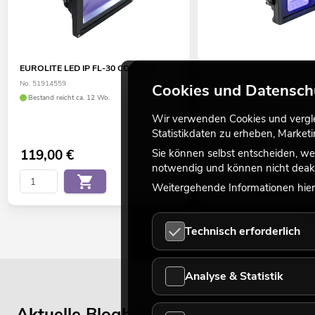
EUROLITE LED IP FL-30 COB UV
EUROLITE LED IP FL-10 
der Artikel hat eine niedrig
No. 51914559
Cookies und Datensch
No. 51914917
Bestand reicht ca. 12 Wo.
Bestand reicht ca. 12 Wo.
Wir verwenden Cookies und verglei
Statistikdaten zu erheben, Marke
Sie können selbst entscheiden, we
119,00
€
39,90
€
notwendig und können nicht deakt
Weitergehende Informationen hierz
Technisch erforderlich
Analyse & Statistik
Aktuelle Blogbeiträge