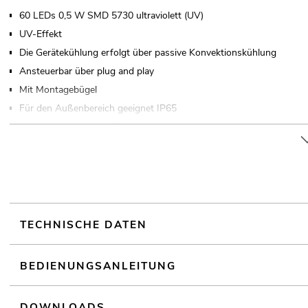
60 LEDs 0,5 W SMD 5730 ultraviolett (UV)
UV-Effekt
Die Gerätekühlung erfolgt über passive Konvektionskühlung
Ansteuerbar über plug and play
Mit Montagebügel
Für den Außenbereich geeignet IP65
In verschiedenen Ausführungen erhältlich
Geräuschloser Betrieb
Für Anwendungsgebiete wie zum Beispiel: Dekoration; Partykeller;
Einsatzmöglichkeit: Fliegend
TECHNISCHE DATEN
BEDIENUNGSANLEITUNG
DOWNLOADS