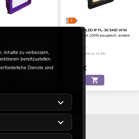
 LED IP FL-100 SMD UV
EUROLITE LED IP FL-30 SMD WW
l hat eine höhere Leistung
der Artikel ist 100% baugleich, andere
Farbe
16
No. 51915020
eicht ca. 12 Wo.
 Inhalte zu verbessern,
Bestand reicht ca. 12 Wo.
ktionen bereitzustellen.
rforderliche Dienste sind
0
€
19,90
€