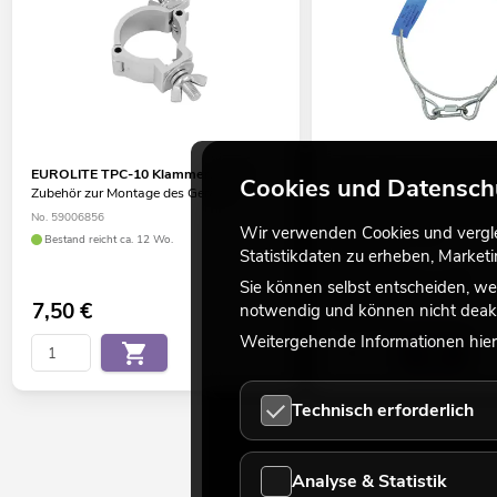
EUROLITE TPC-10 Klammer, silber
EUROLITE Sicherungsseil
Cookies und Datensch
Zubehör zur Montage des Gerätes
4x1000mm bis 15kg
Zubehör zur Absturzsicheru
No. 59006856
Überkopfmontage
Wir verwenden Cookies und verglei
Bestand reicht ca. 12 Wo.
Statistikdaten zu erheben, Marke
No. 58010364
Bestand reicht ca. 12 Wo.
Sie können selbst entscheiden, we
7,50
€
9,50
€
notwendig und können nicht deakt
Weitergehende Informationen hierz
Technisch erforderlich
Analyse & Statistik