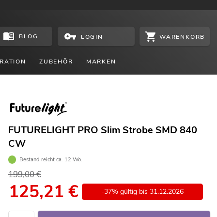
BLOG
WARENKORB
LOGIN
RATION
ZUBEHÖR
MARKEN
FUTURELIGHT PRO Slim Strobe SMD 840
CW
Bestand reicht ca. 12 Wo.
199,00 €
125,21
€
-37% gültig bis 31.12.2026