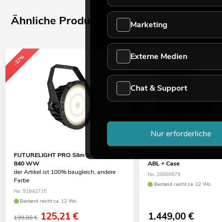
Ähnliche Produkte
Marketing
Externe Medien
-37%
Chat & Support
Nur erforderliche
FUTURELIGHT PRO Slim Strobe SMD
EUROLITE Set 4x LED Sup
840 WW
ABL + Case
der Artikel ist 100% baugleich, andere
No. 20000679
Farbe
Bestand reicht ca. 12 Wo.
No. 51842715
Bestand reicht ca. 12 Wo.
125,21
€
1.449,00
€
199,00 €