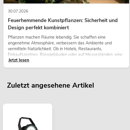
30.07.2026
Feuerhemmende Kunstpflanzen: Sicherheit und
Design perfekt kombiniert
Pflanzen machen Räume lebendig. Sie schaffen eine
angenehme Atmosphäre, verbessern das Ambiente und
vermitteln Natürlichkeit. Ob in Hotels, Restaurants,
Einkaufszentren, Bürogebäuden oder auf Messeständen: eine
Jetzt lesen
hochwertige Begrünung gehört heute längst zum modernen
Raumkonzept.
Zuletzt angesehene Artikel