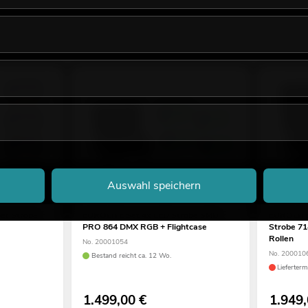
Auswahl speichern
er Strobe
EUROLITE Set 4x LED Strobe SMD
EUROLITE 
PRO 864 DMX RGB + Flightcase
Strobe 71
Rollen
No. 20001054
No. 200010
Bestand reicht ca. 12 Wo.
Lieferter
1.499,00
€
1.949