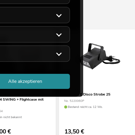
Alle akzeptieren
Set 2x LED IP Mega PIX
EUROLITE Disco Strobe 25
4 SWING + Flightcase mit
No. 5220060P
Bestand reicht ca. 12 Wo.
64
min nicht bekannt
,00
€
13,50
€