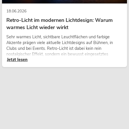
18.06.2026
Retro-Licht im modernen Lichtdesign: Warum
warmes Licht wieder wirkt
Sehr warmes Licht, sichtbare Leuchtflächen und farbige
Akzente prägen viele aktuelle Lichtdesigns auf Bühnen, in
Clubs und bei Events. Retro-Licht ist dabei kein rein
nostalgischer Effekt, sondern ein bewusst eingesetztes
Jetzt lesen
Gestaltungsmittel: Es schafft Atmosphäre, gibt Szenen
Charakter und kann technische LED-Setups emotionaler
wirken lassen.