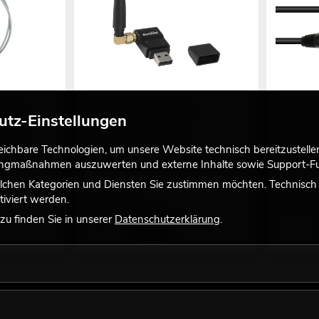
 AG-15
EUROLITE QuickDMX USB
EUROLITE
utz-Einstellungen
Funksender/Empfänger
viele Versi
ng bei
Empfehlenswertes Zubehör
No. 302278
chbare Technologien, um unsere Website technisch bereitzustellen,
No. 70064704
Bestand r
tingmaßnahmen auszuwerten und externe Inhalte sowie Support-Fun
Ware im Zulauf
lchen Kategorien und Diensten Sie zustimmen möchten. Technisch e
49,90
€
7,95
€
iviert werden.
u finden Sie in unserer
Datenschutzerklärung
.