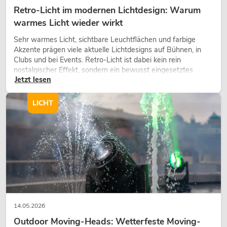
Retro-Licht im modernen Lichtdesign: Warum
warmes Licht wieder wirkt
Sehr warmes Licht, sichtbare Leuchtflächen und farbige
Akzente prägen viele aktuelle Lichtdesigns auf Bühnen, in
Clubs und bei Events. Retro-Licht ist dabei kein rein
nostalgischer Effekt, sondern ein bewusst eingesetztes
Jetzt lesen
Gestaltungsmittel: Es schafft Atmosphäre, gibt Szenen
Charakter und kann technische LED-Setups emotionaler
wirken lassen.
LICHT
14.05.2026
Outdoor Moving-Heads: Wetterfeste Moving-