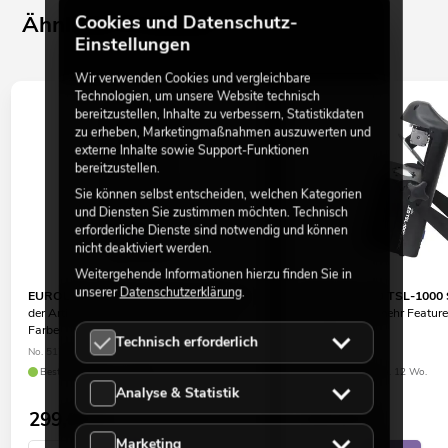
Ähnliche Produkte
Cookies und Datenschutz-
Einstellungen
Wir verwenden Cookies und vergleichbare
Technologien, um unsere Website technisch
bereitzustellen, Inhalte zu verbessern, Statistikdaten
zu erheben, Marketingmaßnahmen auszuwerten und
externe Inhalte sowie Support-Funktionen
bereitzustellen.
Sie können selbst entscheiden, welchen Kategorien
und Diensten Sie zustimmen möchten. Technisch
erforderliche Dienste sind notwendig und können
nicht deaktiviert werden.
Weitergehende Informationen hierzu finden Sie in
unserer
Datenschutzerklärung
.
EUROLITE LED TSL-350 Scan COB ws
EUROLITE LED TSL-1000 
der Artikel ist 100% baugleich, andere
der Artikel hat mehr Featur
Farbe
Qualität
Technisch erforderlich
No. 51786151
No. 51786126
Bestand reicht ca. 12 Wo.
Bestand reicht ca. 12 Wo.
Analyse & Statistik
299,00
€
429,00
€
Marketing