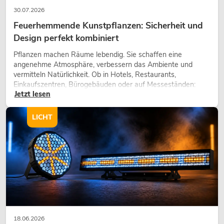
30.07.2026
Feuerhemmende Kunstpflanzen: Sicherheit und
Design perfekt kombiniert
Pflanzen machen Räume lebendig. Sie schaffen eine
angenehme Atmosphäre, verbessern das Ambiente und
vermitteln Natürlichkeit. Ob in Hotels, Restaurants,
Einkaufszentren, Bürogebäuden oder auf Messeständen:
Jetzt lesen
eine hochwertige Begrünung gehört heute längst zum
modernen Raumkonzept.
LICHT
18.06.2026