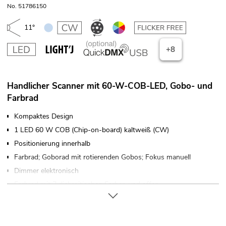
No. 51786150
11°
+8
Handlicher Scanner mit 60-W-COB-LED, Gobo- und
Farbrad
Kompaktes Design
1 LED 60 W COB (Chip-on-board) kaltweiß (CW)
Positionierung innerhalb
Farbrad; Goborad mit rotierenden Gobos; Fokus manuell
Dimmer elektronisch
Farbrad mit 7 dichroitischen Farben und offen
Halbfarben anwählbar, Rainbow-Effekt mit variabler
Geschwindigkeit
Goborad mit rotierenden Gobos, 7 Gobos und offen