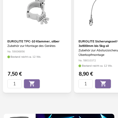
EUROLITE TPC-10 Klammer, silber
EUROLITE Sicherungsseil
Zubehör zur Montage des Gerätes
3x600mm bis 5kg sil
Zubehör zur Absturzsicheru
No. 59006856
Überkopfmontage
Bestand reicht ca. 12 Wo.
No. 58010372
Bestand reicht ca. 12 Wo.
7,50
€
8,90
€