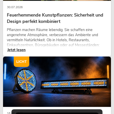
30.07.2026
Feuerhemmende Kunstpflanzen: Sicherheit und
Design perfekt kombiniert
Pflanzen machen Räume lebendig. Sie schaffen eine
angenehme Atmosphäre, verbessern das Ambiente und
vermitteln Natürlichkeit. Ob in Hotels, Restaurants,
Einkaufszentren, Bürogebäuden oder auf Messeständen:
Jetzt lesen
eine hochwertige Begrünung gehört heute längst zum
modernen Raumkonzept.
LICHT
18.06.2026