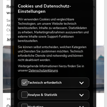
Cookies und Datenschutz-
Retro-Licht im modernen Lichtdesign: Warum
Einstellungen
warmes Licht wieder wirkt
Wir verwenden Cookies und vergleichbare
Sehr warmes Licht, sichtbare Leuchtflächen und farbige
Technologien, um unsere Website technisch
Akzente prägen viele aktuelle Lichtdesigns auf Bühnen, in
bereitzustellen, Inhalte zu verbessern, Statistikdaten
Clubs und bei Events. Retro-Licht ist dabei kein rein
zu erheben, Marketingmaßnahmen auszuwerten und
nostalgischer Effekt, sondern ein bewusst eingesetztes
externe Inhalte sowie Support-Funktionen
Jetzt lesen
Gestaltungsmittel: Es schafft Atmosphäre, gibt Szenen
bereitzustellen.
Charakter und kann technische LED-Setups emotionaler
Sie können selbst entscheiden, welchen Kategorien
wirken lassen.
LICHT
und Diensten Sie zustimmen möchten. Technisch
erforderliche Dienste sind notwendig und können
nicht deaktiviert werden.
Weitergehende Informationen hierzu finden Sie in
unserer
Datenschutzerklärung
.
Technisch erforderlich
Analyse & Statistik
14.05.2026
Outdoor Moving-Heads: Wetterfeste Moving-
Marketing