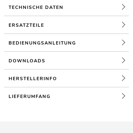
TECHNISCHE DATEN
Montagebügel
Der Artikel wird vormontiert ausgeliefert
ERSATZTEILE
BEDIENUNGSANLEITUNG
DOWNLOADS
HERSTELLERINFO
LIEFERUMFANG