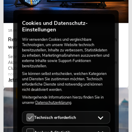
Cookies und Datenschutz-
Einstellungen
18.06.2026
Retro-Licht im modernen Lichtdesign: Warum
Wir verwenden Cookies und vergleichbare
Technologien, um unsere Website technisch
warmes Licht wieder wirkt
bereitzustellen, Inhalte zu verbessern, Statistikdaten
zu erheben, Marketingmaßnahmen auszuwerten und
Sehr warmes Licht, sichtbare Leuchtflächen und farbige
externe Inhalte sowie Support-Funktionen
Akzente prägen viele aktuelle Lichtdesigns auf Bühnen, in
bereitzustellen.
Clubs und bei Events. Retro-Licht ist dabei kein rein
Sie können selbst entscheiden, welchen Kategorien
nostalgischer Effekt, sondern ein bewusst eingesetztes
und Diensten Sie zustimmen möchten. Technisch
Jetzt lesen
Gestaltungsmittel: Es schafft Atmosphäre, gibt Szenen
erforderliche Dienste sind notwendig und können
Charakter und kann technische LED-Setups emotionaler
nicht deaktiviert werden.
wirken lassen.
LICHT
Weitergehende Informationen hierzu finden Sie in
unserer
Datenschutzerklärung
.
Technisch erforderlich