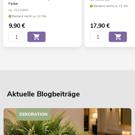
No. 20000522
Farbe
Bestand reicht ca. 12 Wo.
No. 51210865
Bestand reicht ca. 12 Wo.
9,90
€
17,90
€
Aktuelle Blogbeiträge
DEKORATION