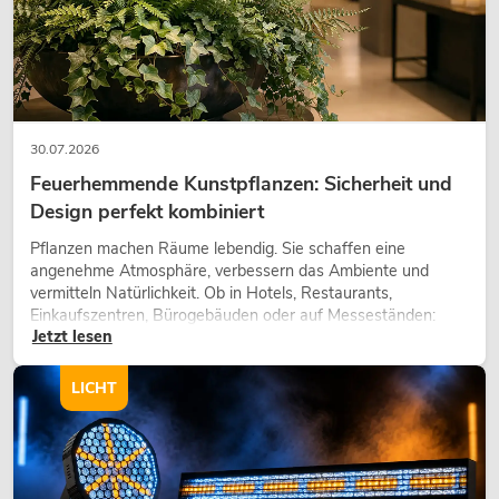
30.07.2026
Feuerhemmende Kunstpflanzen: Sicherheit und
Design perfekt kombiniert
Pflanzen machen Räume lebendig. Sie schaffen eine
angenehme Atmosphäre, verbessern das Ambiente und
vermitteln Natürlichkeit. Ob in Hotels, Restaurants,
Einkaufszentren, Bürogebäuden oder auf Messeständen:
Jetzt lesen
eine hochwertige Begrünung gehört heute längst zum
modernen Raumkonzept.
LICHT