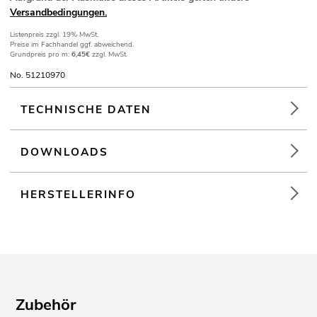
Versandbedingungen.
Listenpreis
zzgl. 19% MwSt.
Preise im Fachhandel ggf. abweichend.
Grundpreis pro m:
6,45€
zzgl. MwSt.
No. 51210970
TECHNISCHE DATEN
DOWNLOADS
HERSTELLERINFO
Zubehör