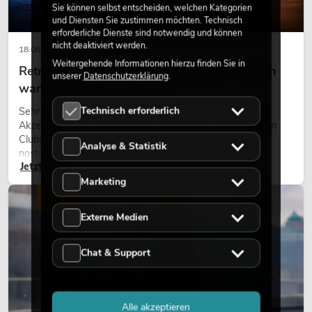
Sie können selbst entscheiden, welchen Kategorien
und Diensten Sie zustimmen möchten. Technisch
erforderliche Dienste sind notwendig und können
nicht deaktiviert werden.
18.06.2026
Weitergehende Informationen hierzu finden Sie in
Retro-Licht im modernen Lichtdesign: Warum
unserer
Datenschutzerklärung
.
warmes Licht wieder wirkt
Technisch erforderlich
Sehr warmes Licht, sichtbare Leuchtflächen und farbige
Akzente prägen viele aktuelle Lichtdesigns auf Bühnen, in
Clubs und bei Events. Retro-Licht ist dabei kein rein
Analyse & Statistik
nostalgischer Effekt, sondern ein bewusst eingesetztes
Jetzt lesen
Gestaltungsmittel: Es schafft Atmosphäre, gibt Szenen
Charakter und kann technische LED-Setups emotionaler
Marketing
wirken lassen.
LICHT
Externe Medien
Chat & Support
Alle akzeptieren