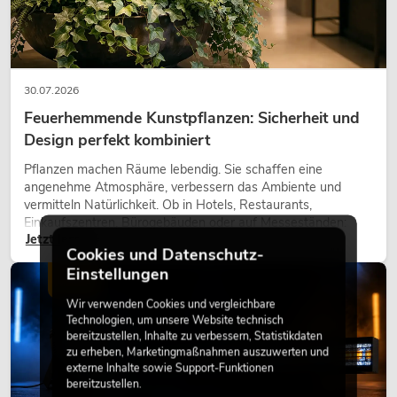
30.07.2026
Feuerhemmende Kunstpflanzen: Sicherheit und
Design perfekt kombiniert
Pflanzen machen Räume lebendig. Sie schaffen eine
angenehme Atmosphäre, verbessern das Ambiente und
vermitteln Natürlichkeit. Ob in Hotels, Restaurants,
Einkaufszentren, Bürogebäuden oder auf Messeständen:
Jetzt lesen
eine hochwertige Begrünung gehört heute längst zum
Cookies und Datenschutz-
modernen Raumkonzept.
Einstellungen
LICHT
Wir verwenden Cookies und vergleichbare
Technologien, um unsere Website technisch
bereitzustellen, Inhalte zu verbessern, Statistikdaten
zu erheben, Marketingmaßnahmen auszuwerten und
externe Inhalte sowie Support-Funktionen
bereitzustellen.