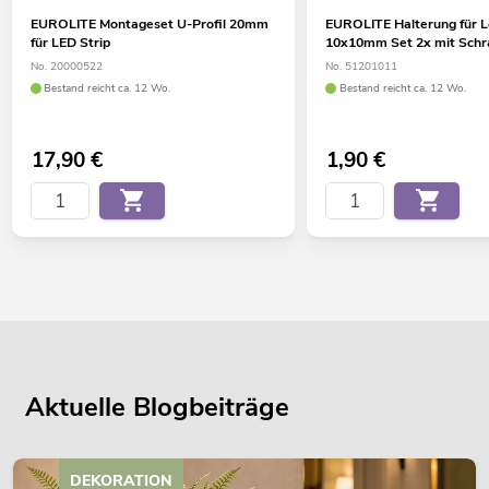
EUROLITE Montageset U-Profil 20mm
EUROLITE Halterung für 
für LED Strip
10x10mm Set 2x mit Sch
No. 20000522
No. 51201011
Bestand reicht ca. 12 Wo.
Bestand reicht ca. 12 Wo.
17,90
€
1,90
€
Aktuelle Blogbeiträge
DEKORATION