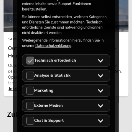
externe Inhalte sowie Support-Funktionen
bereitzustellen.
Sie können selbst entscheiden, welchen Kategorien
und Diensten Sie zustimmen möchten. Technisch
erforderliche Dienste sind notwendig und können
nicht deaktiviert werden.
14.05.2026
Weitergehende Informationen hierzu finden Sie in
unserer
Datenschutzerklärung
.
Outdoor Moving-Heads: Wetterfeste Moving-
Heads bei Events
Technisch erforderlich
Outdoor Moving-Heads sind bewegliche Scheinwerfer für
den Einsatz im Freien. Sie werden bei Festivals, Stadtfesten,
Analyse & Statistik
Open-Air-Konzerten, Architekturinszenierungen und
temporären Außeninstallationen eingesetzt.
Jetzt lesen
Marketing
Externe Medien
Zuletzt angesehene Artikel
Chat & Support