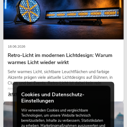
18.06.2026
Retro-Licht im modernen Lichtdesign: Warum
warmes Licht wieder wirkt
Sehr warmes Licht, sichtbare Leuchtflächen und farbige
Akzente prägen viele aktuelle Lichtdesigns auf Bühnen, in
Clubs und bei Events. Retro-Licht ist dabei kein rein
nostalgischer Effekt, sondern ein bewusst eingesetztes
Cookies und Datenschutz-
Jetzt lesen
Gestaltungsmittel: Es schafft Atmosphäre, gibt Szenen
Charakter und kann technische LED-Setups emotionaler
Einstellungen
wirken lassen.
LICHT
Wir verwenden Cookies und vergleichbare
Technologien, um unsere Website technisch
bereitzustellen, Inhalte zu verbessern, Statistikdaten
zu erheben, Marketingmaßnahmen auszuwerten und