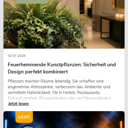
30.07.2026
Feuerhemmende Kunstpflanzen: Sicherheit und
Design perfekt kombiniert
Pflanzen machen Räume lebendig. Sie schaffen eine
angenehme Atmosphäre, verbessern das Ambiente und
vermitteln Natürlichkeit. Ob in Hotels, Restaurants,
Einkaufszentren, Bürogebäuden oder auf Messeständen:
Jetzt lesen
eine hochwertige Begrünung gehört heute längst zum
modernen Raumkonzept.
LICHT