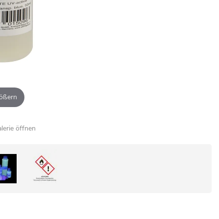
ößern
alerie öffnen