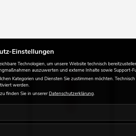
utz-Einstellungen
chbare Technologien, um unsere Website technisch bereitzustellen,
tingmaßnahmen auszuwerten und externe Inhalte sowie Support-Fun
lchen Kategorien und Diensten Sie zustimmen möchten. Technisch e
iviert werden.
u finden Sie in unserer
Datenschutzerklärung
.
pelfarbe,
EUROLITE UV-aktive Stempelfarbe,
EUROLITE 
transparent rot, 250ml
transpare