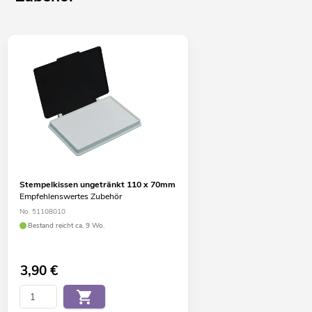
Stempelkissen ungetränkt 110 x 70mm
Empfehlenswertes Zubehör
No. 51108010
Bestand reicht ca. 9 Wo.
3,90
€