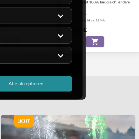
l ist 100% baugleich, andere
der Artikel ist 100% baugleich, andere
Farbe
05
No. 51108006
eicht ca. 12 Wo.
Bestand reicht ca. 12 Wo.
€
34,90
€
Alle akzeptieren
LICHT