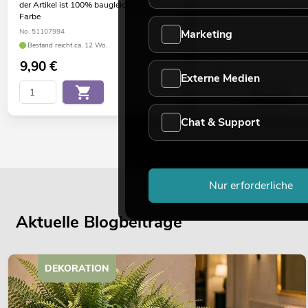
der Artikel ist 100% baugleich, andere
der Artikel ist 100% baugle
Farbe
Farbe
No. 51107994
No. 51107996
Marketing
Bestand reicht ca. 12 Wo.
Bestand reicht ca. 12 Wo.
9,90
€
9,90
€
Externe Medien
Chat & Support
Nur erforderliche
Aktuelle Blogbeiträge
DEKORATION