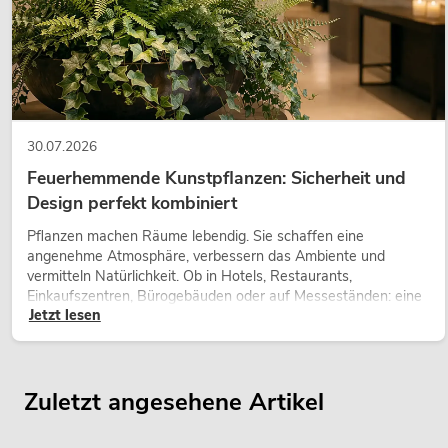
30.07.2026
Feuerhemmende Kunstpflanzen: Sicherheit und
Design perfekt kombiniert
Pflanzen machen Räume lebendig. Sie schaffen eine
angenehme Atmosphäre, verbessern das Ambiente und
vermitteln Natürlichkeit. Ob in Hotels, Restaurants,
Einkaufszentren, Bürogebäuden oder auf Messeständen: eine
Jetzt lesen
hochwertige Begrünung gehört heute längst zum modernen
Raumkonzept.
Zuletzt angesehene Artikel