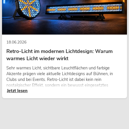
18.06.2026
Retro-Licht im modernen Lichtdesign: Warum
warmes Licht wieder wirkt
Sehr warmes Licht, sichtbare Leuchtflächen und farbige
Akzente prägen viele aktuelle Lichtdesigns auf Bühnen, in
Clubs und bei Events. Retro-Licht ist dabei kein rein
nostalgischer Effekt, sondern ein bewusst eingesetztes
Jetzt lesen
Gestaltungsmittel: Es schafft Atmosphäre, gibt Szenen
Charakter und kann technische LED-Setups emotionaler
wirken lassen.