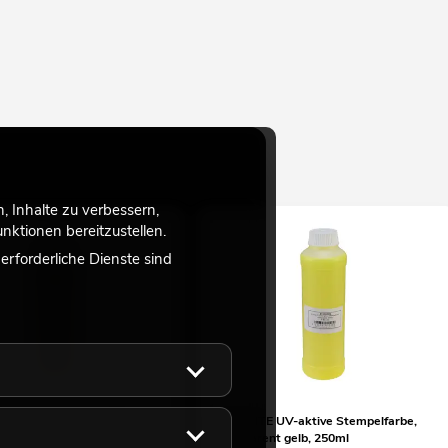
 Inhalte zu verbessern,
ktionen bereitzustellen.
rforderliche Dienste sind
UV-aktive Stempelfarbe,
EUROLITE UV-aktive Stempelfarbe,
nt blau, 250ml
transparent gelb, 250ml