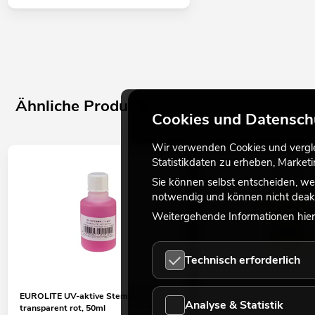
Ähnliche Produkte
Cookies und Datensch
Wir verwenden Cookies und verglei
Statistikdaten zu erheben, Marke
Sie können selbst entscheiden, we
notwendig und können nicht deakt
Weitergehende Informationen hierz
Technisch erforderlich
EUROLITE UV-aktive Stempelfarbe,
EUROLITE UV-aktive Stem
Analyse & Statistik
transparent rot, 50ml
transparent gelb, 50ml