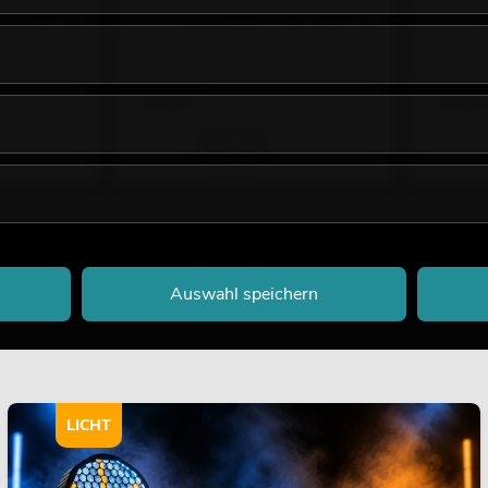
ich, andere
der Artikel ist 100% baugleich, andere
der Artike
Farbe
Farbe
No. 51108003
No. 511080
Bestand reicht ca. 12 Wo.
Bestand r
34,90
€
34,90
Auswahl speichern
LICHT