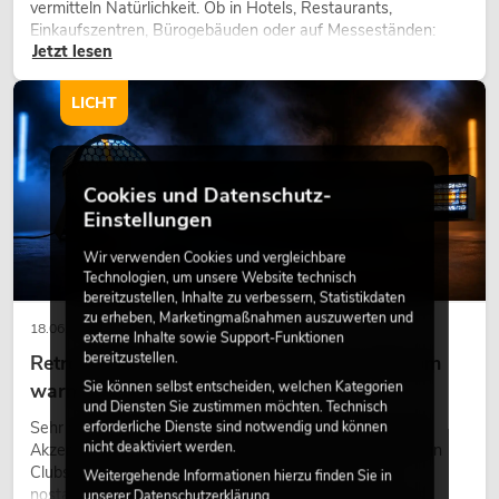
vermitteln Natürlichkeit. Ob in Hotels, Restaurants,
Einkaufszentren, Bürogebäuden oder auf Messeständen:
Jetzt lesen
eine hochwertige Begrünung gehört heute längst zum
modernen Raumkonzept.
LICHT
Cookies und Datenschutz-
Einstellungen
Wir verwenden Cookies und vergleichbare
Technologien, um unsere Website technisch
bereitzustellen, Inhalte zu verbessern, Statistikdaten
zu erheben, Marketingmaßnahmen auszuwerten und
18.06.2026
externe Inhalte sowie Support-Funktionen
bereitzustellen.
Retro-Licht im modernen Lichtdesign: Warum
Sie können selbst entscheiden, welchen Kategorien
warmes Licht wieder wirkt
und Diensten Sie zustimmen möchten. Technisch
erforderliche Dienste sind notwendig und können
Sehr warmes Licht, sichtbare Leuchtflächen und farbige
nicht deaktiviert werden.
Akzente prägen viele aktuelle Lichtdesigns auf Bühnen, in
Clubs und bei Events. Retro-Licht ist dabei kein rein
Weitergehende Informationen hierzu finden Sie in
nostalgischer Effekt, sondern ein bewusst eingesetztes
unserer
Datenschutzerklärung
.