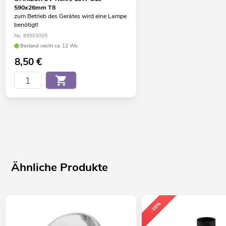
590x26mm T8
zum Betrieb des Gerätes wird eine Lampe
benötigt!
No. 89503005
Bestand reicht ca. 12 Wo.
8,50
€
Ähnliche Produkte
-16%