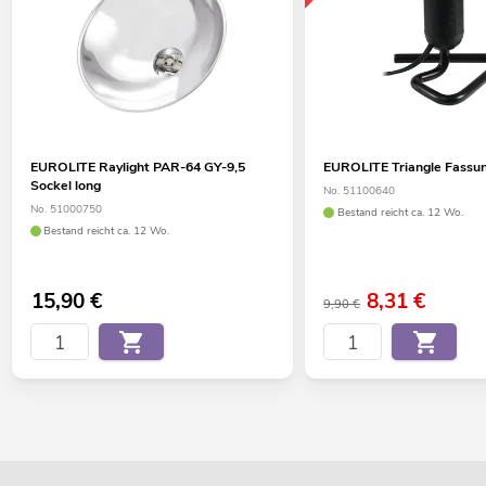
EUROLITE Raylight PAR-64 GY-9,5
EUROLITE Triangle Fassu
Sockel long
No. 51100640
No. 51000750
Bestand reicht ca. 12 Wo.
Bestand reicht ca. 12 Wo.
15,90
€
8,31
€
9,90 €