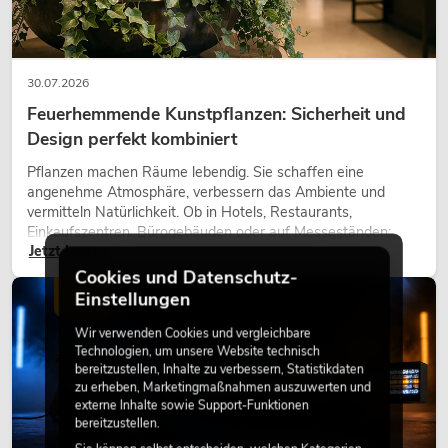
30.07.2026
Feuerhemmende Kunstpflanzen: Sicherheit und
Design perfekt kombiniert
Pflanzen machen Räume lebendig. Sie schaffen eine
angenehme Atmosphäre, verbessern das Ambiente und
vermitteln Natürlichkeit. Ob in Hotels, Restaurants,
Einkaufszentren, Bürogebäuden oder auf Messeständen:
Jetzt lesen
eine hochwertige Begrünung gehört heute längst zum
modernen Raumkonzept.
Cookies und Datenschutz-
Einstellungen
LICHT
Wir verwenden Cookies und vergleichbare
Technologien, um unsere Website technisch
bereitzustellen, Inhalte zu verbessern, Statistikdaten
zu erheben, Marketingmaßnahmen auszuwerten und
externe Inhalte sowie Support-Funktionen
bereitzustellen.