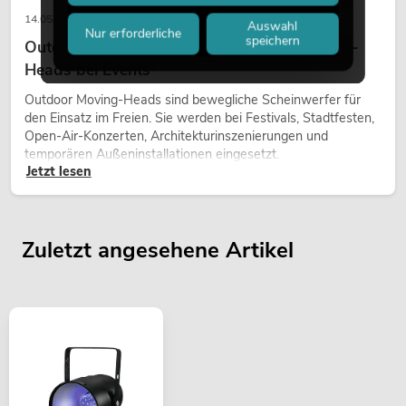
14.05.2026
Auswahl
Nur erforderliche
speichern
Outdoor Moving-Heads: Wetterfeste Moving-
Heads bei Events
Outdoor Moving-Heads sind bewegliche Scheinwerfer für
den Einsatz im Freien. Sie werden bei Festivals, Stadtfesten,
Open-Air-Konzerten, Architekturinszenierungen und
temporären Außeninstallationen eingesetzt.
Jetzt lesen
Zuletzt angesehene Artikel