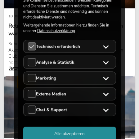
Sie können selbst entscheiden, welchen Kategorien
und Diensten Sie zustimmen möchten. Technisch
erforderliche Dienste sind notwendig und können
18.06.2026
nicht deaktiviert werden.
Retro-Licht im modernen Lichtdesign: Warum
Weitergehende Informationen hierzu finden Sie in
unserer
Datenschutzerklärung
.
warmes Licht wieder wirkt
Sehr warmes Licht, sichtbare Leuchtflächen und farbige
Technisch erforderlich
Akzente prägen viele aktuelle Lichtdesigns auf Bühnen, in
Clubs und bei Events. Retro-Licht ist dabei kein rein
Analyse & Statistik
nostalgischer Effekt, sondern ein bewusst eingesetztes
Jetzt lesen
Gestaltungsmittel: Es schafft Atmosphäre, gibt Szenen
Charakter und kann technische LED-Setups emotionaler
Marketing
wirken lassen.
LICHT
Externe Medien
Chat & Support
Alle akzeptieren