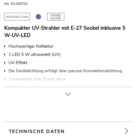
No. 51100701
Kompakter UV-Strahler mit E-27 Sockel inklusive 5
W-UV-LED
Hochwertiger Reflektor
1 LED 5 W ultraviolett (UV)
UV-Effekt
Die Gerätekühlung erfolgt über passive Konvektionskühlung
Ansteuerbar über Stand-alone
Mit Montagebügel
Für Anwendungsgebiete wie zum Beispiel: Clubs/Tanzschulen;
Dekoration; Partykeller; Restaurants, Bars und Hotels
Geräuschloser Betrieb
Einsatzmöglichkeit: Fliegend; auf Stativ
TECHNISCHE DATEN