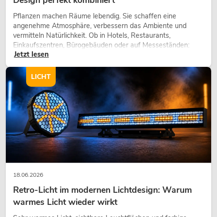
Pflanzen machen Räume lebendig. Sie schaffen eine
angenehme Atmosphäre, verbessern das Ambiente und
vermitteln Natürlichkeit. Ob in Hotels, Restaurants,
Einkaufszentren, Bürogebäuden oder auf Messeständen:
Jetzt lesen
eine hochwertige Begrünung gehört heute längst zum
modernen Raumkonzept.
LICHT
18.06.2026
Retro-Licht im modernen Lichtdesign: Warum
warmes Licht wieder wirkt