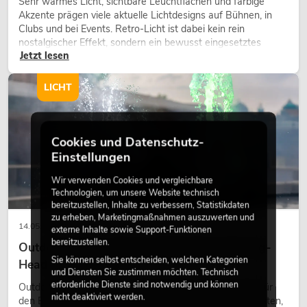
Sehr warmes Licht, sichtbare Leuchtflächen und farbige
Akzente prägen viele aktuelle Lichtdesigns auf Bühnen, in
Clubs und bei Events. Retro-Licht ist dabei kein rein
nostalgischer Effekt, sondern ein bewusst eingesetztes
Jetzt lesen
Gestaltungsmittel: Es schafft Atmosphäre, gibt Szenen
Charakter und kann technische LED-Setups emotionaler
wirken lassen.
LICHT
Cookies und Datenschutz-
Einstellungen
Wir verwenden Cookies und vergleichbare
Technologien, um unsere Website technisch
bereitzustellen, Inhalte zu verbessern, Statistikdaten
zu erheben, Marketingmaßnahmen auszuwerten und
14.05.2026
externe Inhalte sowie Support-Funktionen
bereitzustellen.
Outdoor Moving-Heads: Wetterfeste Moving-
Sie können selbst entscheiden, welchen Kategorien
Heads bei Events
und Diensten Sie zustimmen möchten. Technisch
erforderliche Dienste sind notwendig und können
Outdoor Moving-Heads sind bewegliche Scheinwerfer für
nicht deaktiviert werden.
den Einsatz im Freien. Sie werden bei Festivals, Stadtfesten,