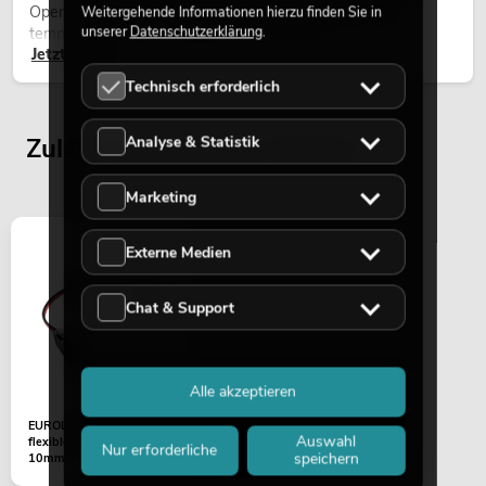
Open-Air-Konzerten, Architekturinszenierungen und
Weitergehende Informationen hierzu finden Sie in
unserer
Datenschutzerklärung
.
temporären Außeninstallationen eingesetzt.
Jetzt lesen
Technisch erforderlich
Zuletzt angesehene Artikel
Analyse & Statistik
Marketing
Externe Medien
Chat & Support
Alle akzeptieren
EUROLITE LED Strip
Auswahl
flexibler Verbinder 2Pin
Nur erforderliche
speichern
10mm