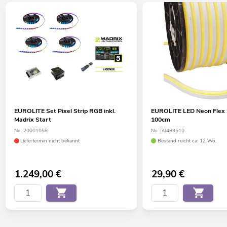
EUROLITE Set Pixel Strip RGB inkl.
EUROLITE LED Neon Flex 
Madrix Start
100cm
No. 20001059
No. 50499510
Liefertermin nicht bekannt
Bestand reicht ca. 12 Wo.
1.249,00
€
29,90
€