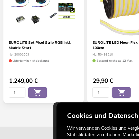
EUROLITE Set Pixel Strip RGB inkl.
EUROLITE LED Neon Flex 
Madrix Start
100cm
No. 20001059
No. 50499510
Liefertermin nicht bekannt
Bestand reicht ca. 12 Wo.
1.249,00
€
29,90
€
Cookies und Datensch
Wir verwenden Cookies und verglei
Statistikdaten zu erheben, Marke