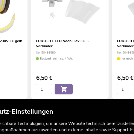
230V EC gelb
EUROLITE LED Neon Flex EC T-
EUROLITE
Verbinder
Verbinder
No. 50499580
No. 504995
Bestand reicht ca. 4 Wo.
nur noch 
6,50
€
6,50
€
utz-Einstellungen
chbare Technologien, um unsere Website technisch bereitzustellen,
tingmaßnahmen auszuwerten und externe Inhalte sowie Support-Fun