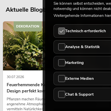
Sie können selbst entscheiden, we
Aktuelle Blogbeiträge
notwendig und können nicht deakt
Weitergehende Informationen hierz
DEKORATION
Technisch erforderlich
Analyse & Statistik
Marketing
30.07.2026
Externe Medien
Feuerhemmende Kunstpflanzen: Sicherheit und
Design perfekt kombiniert
Chat & Support
Pflanzen machen Räume lebendig. Sie schaffen eine
angenehme Atmosphäre, verbessern das Ambiente und
vermitteln Natürlichkeit. Ob in Hotels, Restaurants,