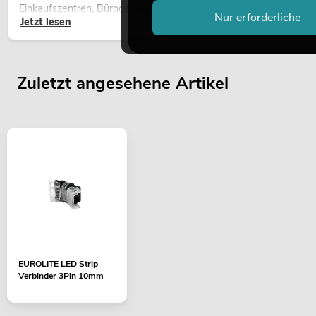
Einkaufszentren, Bürogebäuden oder auf Messeständen: eine
Nur erforderliche
Jetzt lesen
hochwertige Begrünung gehört heute längst zum modernen
Raumkonzept.
Zuletzt angesehene Artikel
EUROLITE LED Strip
Verbinder 3Pin 10mm