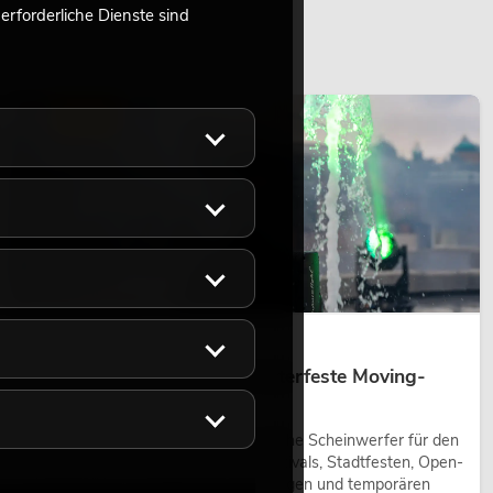
rforderliche Dienste sind
LICHT
14.05.2026
Outdoor Moving-Heads: Wetterfeste Moving-
Heads bei Events
Outdoor Moving-Heads sind bewegliche Scheinwerfer für den
Einsatz im Freien. Sie werden bei Festivals, Stadtfesten, Open-
Air-Konzerten, Architekturinszenierungen und temporären