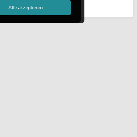
Außeninstallationen eingesetzt.
Alle akzeptieren
Jetzt lesen