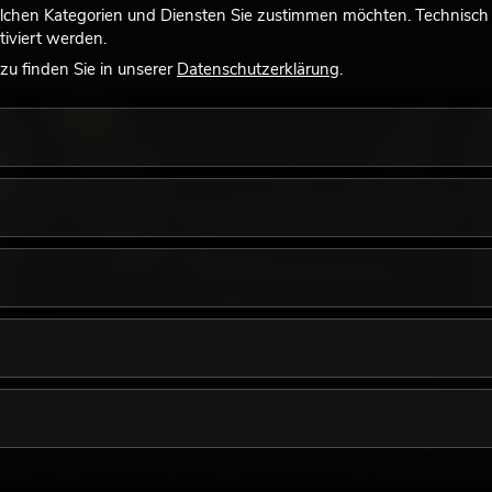
lchen Kategorien und Diensten Sie zustimmen möchten. Technisch e
iviert werden.
u finden Sie in unserer
Datenschutzerklärung
.
LICHT
18.06.2026
Retro-Licht im modernen Lichtdesign: Warum
warmes Licht wieder wirkt
Sehr warmes Licht, sichtbare Leuchtflächen und farbige
Akzente prägen viele aktuelle Lichtdesigns auf Bühnen, in
Clubs und bei Events. Retro-Licht ist dabei kein rein