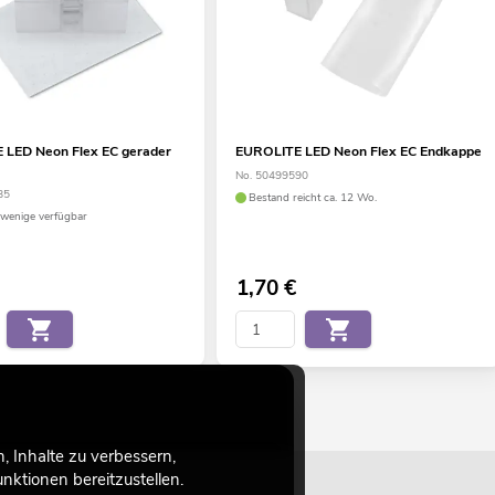
 LED Neon Flex EC gerader
EUROLITE LED Neon Flex EC Endkappe
No. 50499590
85
Bestand reicht ca. 12 Wo.
wenige verfügbar
1,70
€
 Inhalte zu verbessern,
ktionen bereitzustellen.