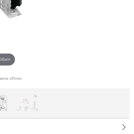
ößern
alerie öffnen