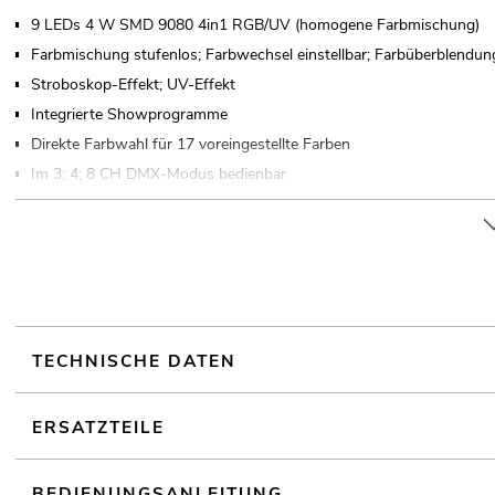
9 LEDs 4 W SMD 9080 4in1 RGB/UV (homogene Farbmischung)
Farbmischung stufenlos; Farbwechsel einstellbar; Farbüberblendung
Stroboskop-Effekt; UV-Effekt
Integrierte Showprogramme
Direkte Farbwahl für 17 voreingestellte Farben
Im 3; 4; 8 CH DMX-Modus bedienbar
Die Gerätekühlung erfolgt über passive Konvektionskühlung
Ansteuerbar über Stand-alone; DMX; Musiksteuerung über Mikrofo
Flimmerfrei
Mit einem Abstrahlwinkel von 15°
Mit Doppelbügel
4 stelliges 7-Segment-LED Display
TECHNISCHE DATEN
Für Anwendungsgebiete wie zum Beispiel: Dekoration; Mobile DJs / A
Geräuschloser Betrieb
ERSATZTEILE
Einsatzmöglichkeit: Fliegend; auf Stativ
BEDIENUNGSANLEITUNG