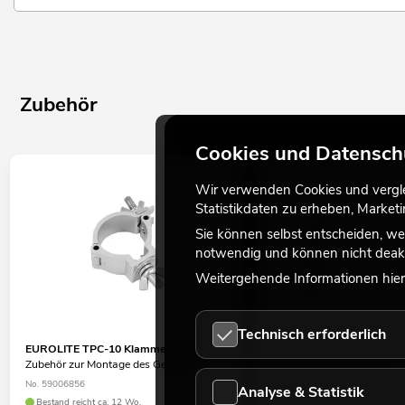
Zubehör
Cookies und Datensch
Wir verwenden Cookies und verglei
Statistikdaten zu erheben, Marke
Sie können selbst entscheiden, we
notwendig und können nicht deakt
Weitergehende Informationen hierz
Technisch erforderlich
EUROLITE TPC-10 Klammer, silber
EUROLITE Sicherungsseil
Zubehör zur Montage des Gerätes
3x600mm bis 5kg sil
Zubehör zur Absturzsicheru
No. 59006856
Analyse & Statistik
Überkopfmontage
Bestand reicht ca. 12 Wo.