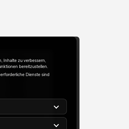
 Inhalte zu verbessern,
ktionen bereitzustellen.
rforderliche Dienste sind
 IR-7 Fernbedienung
t im Lieferumfang enthalten.
61
eicht ca. 12 Wo.