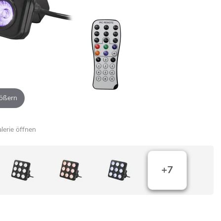
ößern
alerie öffnen
+7