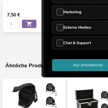
No. 58010372
Bestand reicht ca. 12 Wo.
Marketing
7,50
€
8,90
€
Externe Medien
Chat & Support
Ähnliche Produkte
Nur erforderliche