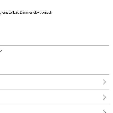
 einstellbar; Dimmer elektronisch
n; IR-Fernbedienung
lleinunterhalter; Partykeller