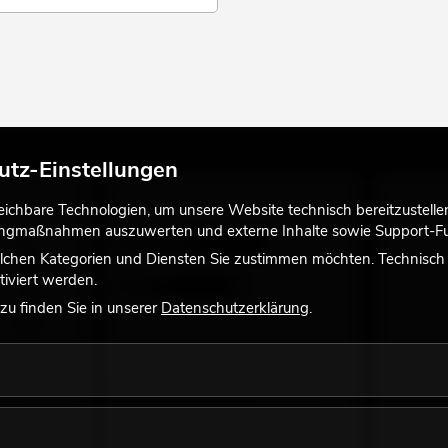
utz-Einstellungen
chbare Technologien, um unsere Website technisch bereitzustellen,
tingmaßnahmen auszuwerten und externe Inhalte sowie Support-Fun
lchen Kategorien und Diensten Sie zustimmen möchten. Technisch e
iviert werden.
u finden Sie in unserer
Datenschutzerklärung
.
 UNV-5
EUROLITE DMX Kabel XLR 3pol 3m sw
EUROLITE
viele Versionen erhältlich
Zubehör is
ng bei
No. 3022785H
No. 505305
Bestand reicht ca. 12 Wo.
Bestand r