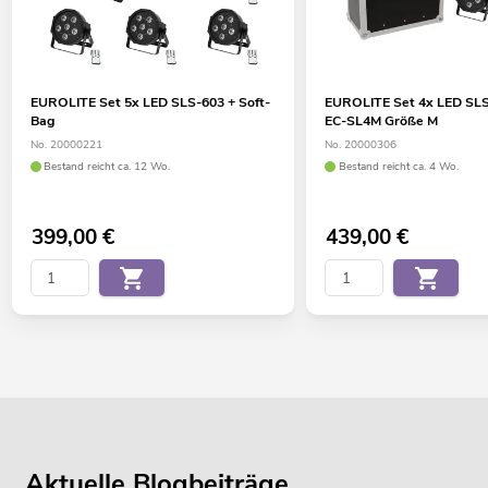
EUROLITE Set 5x LED SLS-603 + Soft-
EUROLITE Set 4x LED SLS
Bag
EC-SL4M Größe M
No. 20000221
No. 20000306
Bestand reicht ca. 12 Wo.
Bestand reicht ca. 4 Wo.
399,00
€
439,00
€
Aktuelle Blogbeiträge