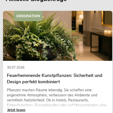
DEKORATION
30.07.2026
Feuerhemmende Kunstpflanzen: Sicherheit und
Design perfekt kombiniert
Pflanzen machen Räume lebendig. Sie schaffen eine
angenehme Atmosphäre, verbessern das Ambiente und
vermitteln Natürlichkeit. Ob in Hotels, Restaurants,
Einkaufszentren, Bürogebäuden oder auf Messeständen: eine
Jetzt lesen
hochwertige Begrünung gehört heute längst zum modernen