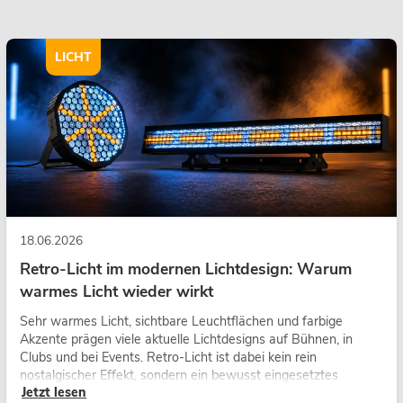
LICHT
18.06.2026
Retro-Licht im modernen Lichtdesign: Warum
warmes Licht wieder wirkt
Sehr warmes Licht, sichtbare Leuchtflächen und farbige
Akzente prägen viele aktuelle Lichtdesigns auf Bühnen, in
Clubs und bei Events. Retro-Licht ist dabei kein rein
nostalgischer Effekt, sondern ein bewusst eingesetztes
Jetzt lesen
Gestaltungsmittel: Es schafft Atmosphäre, gibt Szenen