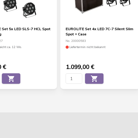
 Set 5x LED SLS-7 HCL Spot
EUROLITE Set 4x LED 7C-7 Silent Slim
g
Spot + Case
27
No. 20000583
eicht ca. 12 Wo.
Liefertermin nicht bekannt
0
€
1.099,00
€