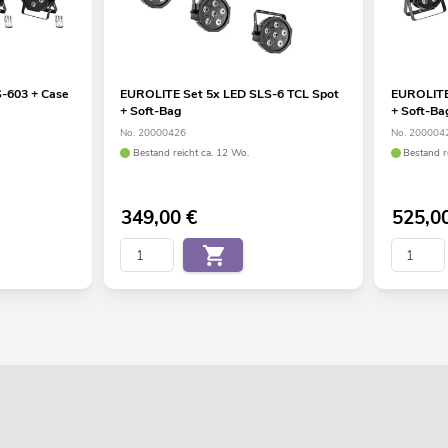
-603 + Case
EUROLITE Set 5x LED SLS-6 TCL Spot
EUROLITE
+ Soft-Bag
+ Soft-Ba
No. 20000426
No. 200004
Bestand reicht ca. 12 Wo.
Bestand r
349,00
€
525,0