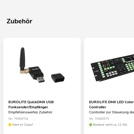
6 LEDs 1 W SMD 8072 kaltweiß (CW)
LEDs einzeln ansteuerbar
Zubehör
EUROLITE QuickDMX USB
EUROLITE DMX LED Color 
Funksender/Empfänger
Controller
Empfehlenswertes Zubehör
Controller zur Steuerung di
No. 70064704
No. 70064575
Ware im Zulauf
Bestand reicht ca. 12 Wo.