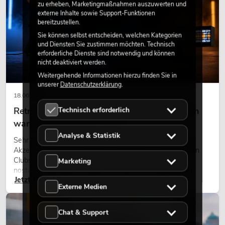
zu erheben, Marketingmaßnahmen auszuwerten und
externe Inhalte sowie Support-Funktionen
bereitzustellen.
Sie können selbst entscheiden, welchen Kategorien
und Diensten Sie zustimmen möchten. Technisch
erforderliche Dienste sind notwendig und können
nicht deaktiviert werden.
Weitergehende Informationen hierzu finden Sie in
unserer
Datenschutzerklärung
.
18.06.2026
Technisch erforderlich
Retro-Licht im modernen Lichtdesign: Warum
warmes Licht wieder wirkt
Analyse & Statistik
Sehr warmes Licht, sichtbare Leuchtflächen und farbige
Akzente prägen viele aktuelle Lichtdesigns auf Bühnen, in
Clubs und bei Events. Retro-Licht ist dabei kein rein
Marketing
nostalgischer Effekt, sondern ein bewusst eingesetztes
Jetzt lesen
Gestaltungsmittel: Es schafft Atmosphäre, gibt Szenen
Externe Medien
Charakter und kann technische LED-Setups emotionaler
wirken lassen.
LICHT
Chat & Support