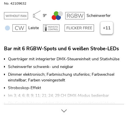
No. 42109632
9°
Scheinwerfer
Leiste
+11
Bar mit 6 RGBW-Spots und 6 weißen Strobe-LEDs
Querträger mit integrierter DMX-Steuereinheit und Stativhülse
Scheinwerfer schwenk- und neigbar
Dimmer elektronisch; Farbmischung stufenlos; Farbwechsel
einstellbar; Farben voreingestellt
Stroboskop-Effekt
Im 3; 4; 6; 8; 9; 11; 21; 24; 29 CH DMX-Modus bedienbar
Die Gerätekühlung erfolgt über passive Konvektionskühlung
Ansteuerbar über IR-Fernbedienung; Stand-alone;
Musiksteuerung über Mikrofon; DMX; Master/Slave-Funktion;
QuickDMX über USB (optional); W-DMX by Wireless Solution