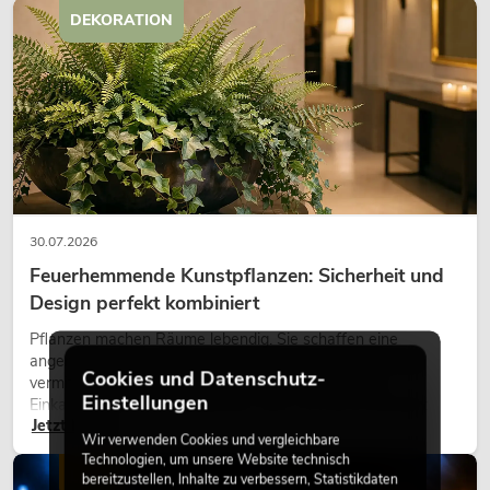
DEKORATION
30.07.2026
Feuerhemmende Kunstpflanzen: Sicherheit und
Design perfekt kombiniert
Pflanzen machen Räume lebendig. Sie schaffen eine
angenehme Atmosphäre, verbessern das Ambiente und
Cookies und Datenschutz-
vermitteln Natürlichkeit. Ob in Hotels, Restaurants,
Einstellungen
Einkaufszentren, Bürogebäuden oder auf Messeständen:
Jetzt lesen
eine hochwertige Begrünung gehört heute längst zum
Wir verwenden Cookies und vergleichbare
modernen Raumkonzept.
Technologien, um unsere Website technisch
LICHT
bereitzustellen, Inhalte zu verbessern, Statistikdaten