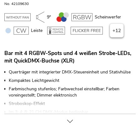
No. 42109630
9°
Scheinwerfer
Leiste
+12
Bar mit 4 RGBW-Spots und 4 weißen Strobe-LEDs,
mit QuickDMX-Buchse (XLR)
Querträger mit integrierter DMX-Steuereinheit und Stativhülse
Kompaktes Leichtgewicht
Farbmischung stufenlos; Farbwechsel einstellbar; Farben
voreingestellt; Dimmer elektronisch
Stroboskop-Effekt
Im 3; 4; 8; 21 CH DMX-Modus bedienbar
Die Gerätekühlung erfolgt über passive Konvektionskühlung
Ansteuerbar über Stand-alone; DMX; IR-Fernbedienung;
Musiksteuerung über Mikrofon; Master/Slave-Funktion;