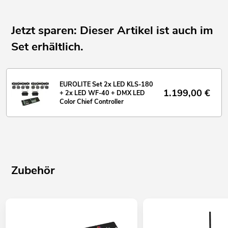
Leiste
Jetzt sparen: Dieser Artikel ist auch im
4 LEDs 1 W SMD 8072 kaltweiß (CW)
Set erhältlich.
LEDs einzeln ansteuerbar
EUROLITE Set 2x LED KLS-180
1.199,00
€
+ 2x LED WF-40 + DMX LED
Color Chief Controller
Zubehör