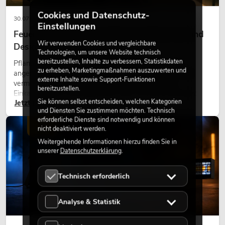
Cookies und Datenschutz-
30.07.2026
Einstellungen
Feuerhemmende Kunstpflanzen: Sicherheit und
Wir verwenden Cookies und vergleichbare
Design perfekt kombiniert
Technologien, um unsere Website technisch
bereitzustellen, Inhalte zu verbessern, Statistikdaten
Pflanzen machen Räume lebendig. Sie schaffen eine
zu erheben, Marketingmaßnahmen auszuwerten und
angenehme Atmosphäre, verbessern das Ambiente und
externe Inhalte sowie Support-Funktionen
vermitteln Natürlichkeit. Ob in Hotels, Restaurants,
bereitzustellen.
Einkaufszentren, Bürogebäuden oder auf Messeständen:
Sie können selbst entscheiden, welchen Kategorien
Jetzt lesen
eine hochwertige Begrünung gehört heute längst zum
und Diensten Sie zustimmen möchten. Technisch
modernen Raumkonzept.
erforderliche Dienste sind notwendig und können
LICHT
nicht deaktiviert werden.
Weitergehende Informationen hierzu finden Sie in
unserer
Datenschutzerklärung
.
Technisch erforderlich
Analyse & Statistik