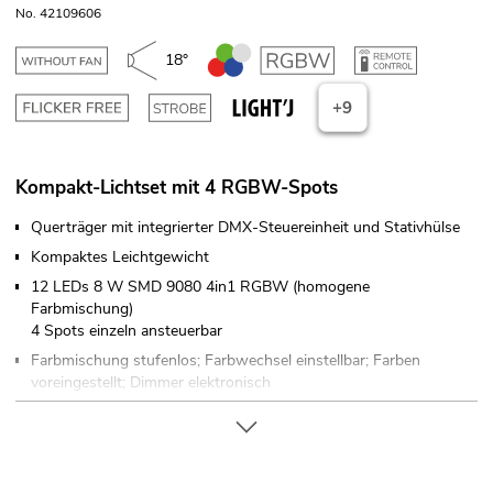
No. 42109606
18°
+9
Kompakt-Lichtset mit 4 RGBW-Spots
Querträger mit integrierter DMX-Steuereinheit und Stativhülse
Kompaktes Leichtgewicht
12 LEDs 8 W SMD 9080 4in1 RGBW (homogene
Farbmischung)
4 Spots einzeln ansteuerbar
Farbmischung stufenlos; Farbwechsel einstellbar; Farben
voreingestellt; Dimmer elektronisch
Stroboskop-Effekt
Im 4; 7; 16; 19 CH DMX-Modus bedienbar
Die Gerätekühlung erfolgt über passive Konvektionskühlung