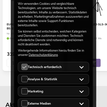
Wir verwenden Cookies und vergleichbare
Technologien, um unsere Website technisch
bereitzustellen, Inhalte zu verbessern, Statistikdaten
zu erheben, Marketingmaßnahmen auszuwerten und
externe Inhalte sowie Support-Funktionen
EUROLITE Set LED KLS-180 weiß +
EUROLITE Set LED SLS-
bereitzustellen.
BS-2 EU Boxenhochständer weiß
Stativ
Sie können selbst entscheiden, welchen Kategorien
No. 20000726
No. 20000794
und Diensten Sie zustimmen möchten. Technisch
Bestand reicht ca. 12 Wo.
Bestand reicht ca. 12 Wo.
erforderliche Dienste sind notwendig und können
nicht deaktiviert werden.
Weitergehende Informationen hierzu finden Sie in
319,00
€
115,00
€
unserer
Datenschutzerklärung
.
Technisch erforderlich
Analyse & Statistik
Marketing
Aktuelle Blogbeiträge
Externe Medien