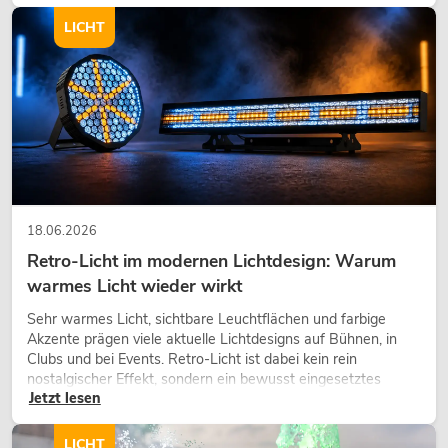
modernen Raumkonzept.
LICHT
18.06.2026
Retro-Licht im modernen Lichtdesign: Warum
warmes Licht wieder wirkt
Sehr warmes Licht, sichtbare Leuchtflächen und farbige
Akzente prägen viele aktuelle Lichtdesigns auf Bühnen, in
Clubs und bei Events. Retro-Licht ist dabei kein rein
nostalgischer Effekt, sondern ein bewusst eingesetztes
Jetzt lesen
Gestaltungsmittel: Es schafft Atmosphäre, gibt Szenen
Charakter und kann technische LED-Setups emotionaler
wirken lassen.
LICHT