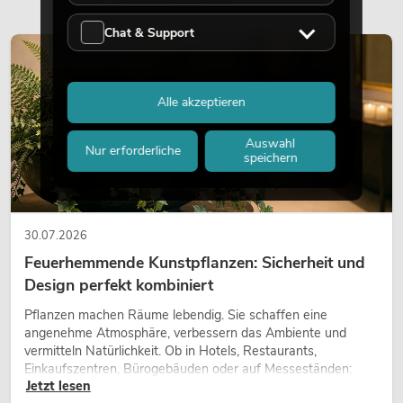
Chat & Support
DEKORATION
Alle akzeptieren
Auswahl
Nur erforderliche
speichern
30.07.2026
Feuerhemmende Kunstpflanzen: Sicherheit und
Design perfekt kombiniert
Pflanzen machen Räume lebendig. Sie schaffen eine
angenehme Atmosphäre, verbessern das Ambiente und
vermitteln Natürlichkeit. Ob in Hotels, Restaurants,
Einkaufszentren, Bürogebäuden oder auf Messeständen:
Jetzt lesen
eine hochwertige Begrünung gehört heute längst zum