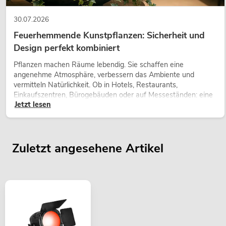
30.07.2026
Feuerhemmende Kunstpflanzen: Sicherheit und
Design perfekt kombiniert
Pflanzen machen Räume lebendig. Sie schaffen eine
angenehme Atmosphäre, verbessern das Ambiente und
vermitteln Natürlichkeit. Ob in Hotels, Restaurants,
Einkaufszentren, Bürogebäuden oder auf Messeständen: eine
Jetzt lesen
hochwertige Begrünung gehört heute längst zum modernen
Raumkonzept.
Zuletzt angesehene Artikel