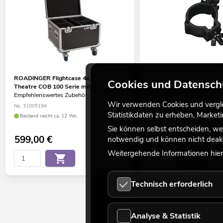
ROADINGER Flightcase 4x LED
EUROLITE TPC-10 Klamme
Cookies und Datensch
Theatre COB 100 Serie mit Rollen
Zubehör zur Montage des G
Empfehlenswertes Zubehör
No. 59006858
Wir verwenden Cookies und verglei
No. 31005194
Bestand reicht ca. 12 Wo.
Statistikdaten zu erheben, Marke
Bestand reicht ca. 12 Wo.
Sie können selbst entscheiden, we
599,00
€
7,90
€
notwendig und können nicht deakt
Weitergehende Informationen hierz
Technisch erforderlich
Analyse & Statistik