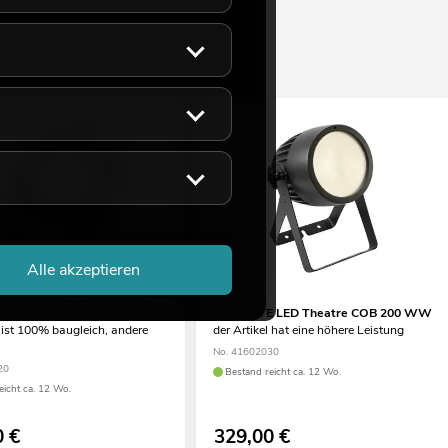
Alle akzeptieren
 LED Theatre COB 100 UV
EUROLITE LED Theatre COB 200 WW
l ist 100% baugleich, andere
der Artikel hat eine höhere Leistung
No. 41602030
20
Bestand reicht ca. 12 Wo.
eicht ca. 12 Wo.
0
€
329,00
€