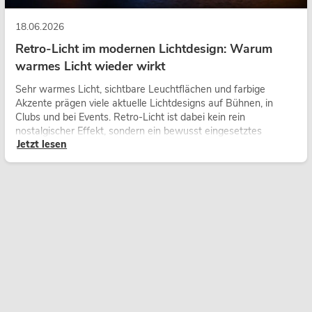
18.06.2026
Retro-Licht im modernen Lichtdesign: Warum
warmes Licht wieder wirkt
Sehr warmes Licht, sichtbare Leuchtflächen und farbige
Akzente prägen viele aktuelle Lichtdesigns auf Bühnen, in
Clubs und bei Events. Retro-Licht ist dabei kein rein
nostalgischer Effekt, sondern ein bewusst eingesetztes
Jetzt lesen
Gestaltungsmittel: Es schafft Atmosphäre, gibt Szenen
Charakter und kann technische LED-Setups emotionaler
wirken lassen.