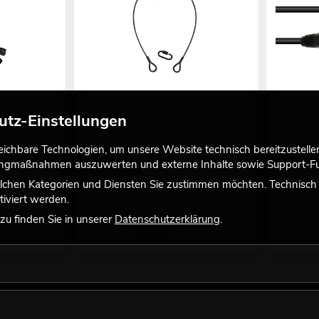
r, schwarz
EUROLITE Sicherungsseil A 3x600mm
EUROLITE
utz-Einstellungen
erätes
bis 5kg, schwarz
viele Versi
Zubehör zur Absturzsicherung bei
No. 302278
Überkopfmontage
chbare Technologien, um unsere Website technisch bereitzustellen,
Bestand r
tingmaßnahmen auszuwerten und externe Inhalte sowie Support-Fun
No. 58010341
Bestand reicht ca. 12 Wo.
lchen Kategorien und Diensten Sie zustimmen möchten. Technisch e
5,50
€
5,90
€
iviert werden.
u finden Sie in unserer
Datenschutzerklärung
.