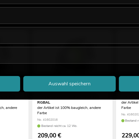
Auswahl speichern
OB 100
EUROLITE LED Theatre COB 100
EUROLITE
RGBAL
der Artike
ich, andere
der Artikel ist 100% baugleich, andere
Farbe
Farbe
No. 416020
No. 41602016
Bestand r
Bestand reicht ca. 12 Wo.
209,00
€
229,0