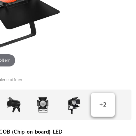
ößern
alerie öffnen
+2
COB (Chip-on-board)-LED