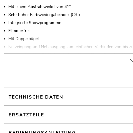
Mit einem Abstrahlwinkel von 41°
Sehr hoher Farbwiedergabeindex (CRI)
Integrierte Showprogramme
Flimmerfrei
Mit Doppelbügel
Netzeingang und Netzausgang zum einfachen Verbinden von bis zu
Ansteuerbar über DMX; Stand-alone; Master/Slave-Funktion; Musi
by Wireless Solution über USB (optional); CRMX by LumenRadio üb
Für Anwendungsgebiete wie zum Beispiel: Bühne; Clubs/Tanzschule
Hotels; Video- und Fotografie; Werbung/Schaufenster
Einsatzmöglichkeit: Stehend; fliegend; auf Stativ
Im 4; 5; 6; 9 CH DMX-Modus bedienbar
TECHNISCHE DATEN
ERSATZTEILE
BEDIENUNGSANLEITUNG