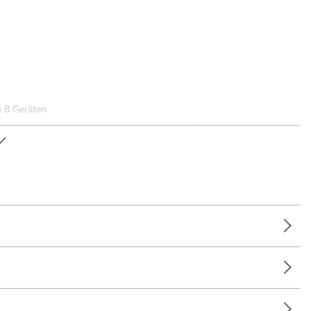
 8 Geräten
ksteuerung über Mikrofon; QuickDMX über USB (optional); W-DMX
er USB (optional)
n; Dekoration; Hochzeit/Gala/Events; Restaurants, Bars und