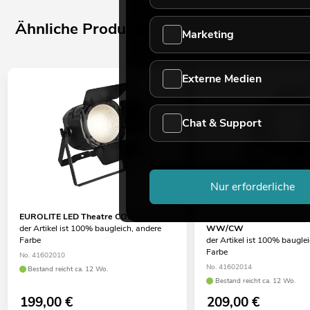
Ähnliche Produkte
Marketing
Externe Medien
Chat & Support
Nur erforderliche
EUROLITE LED Theatre COB 100 WW
EUROLITE LED Theatre C
der Artikel ist 100% baugleich, andere
WW/CW
Farbe
der Artikel ist 100% baugle
Farbe
No. 41602010
No. 41602014
Bestand reicht ca. 12 Wo.
Bestand reicht ca. 12 Wo.
199,00
€
209,00
€