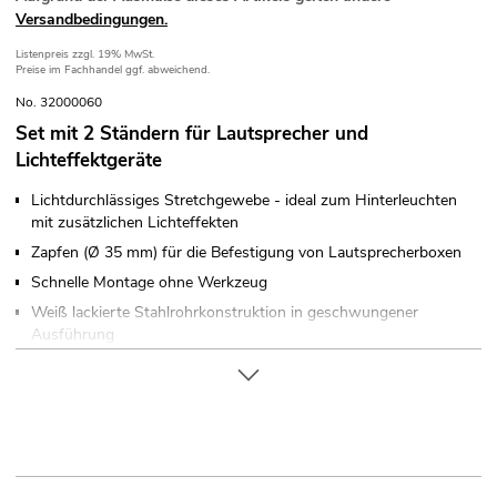
Versandbedingungen.
Listenpreis
zzgl. 19% MwSt.
Preise im Fachhandel ggf. abweichend.
No. 32000060
Set mit 2 Ständern für Lautsprecher und
Lichteffektgeräte
Lichtdurchlässiges Stretchgewebe - ideal zum Hinterleuchten
mit zusätzlichen Lichteffekten
Zapfen (Ø 35 mm) für die Befestigung von Lautsprecherboxen
Schnelle Montage ohne Werkzeug
Weiß lackierte Stahlrohrkonstruktion in geschwungener
Ausführung
Gewicht je Ständer 11,8 kg
Waschbar (nach dem Waschen muss der Stoff erneut mit
flammhemmendem Mittel behandelt werden)
Für Anwendungsgebiete wie zum Beispiel: Messe- und
Ladenbau; Hochzeit/Gala/Events