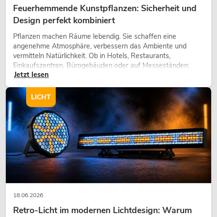
Feuerhemmende Kunstpflanzen: Sicherheit und
Design perfekt kombiniert
Pflanzen machen Räume lebendig. Sie schaffen eine
angenehme Atmosphäre, verbessern das Ambiente und
vermitteln Natürlichkeit. Ob in Hotels, Restaurants,
Einkaufszentren, Bürogebäuden oder auf Messeständen:
Jetzt lesen
eine hochwertige Begrünung gehört heute längst zum
modernen Raumkonzept.
LICHT
18.06.2026
Retro-Licht im modernen Lichtdesign: Warum