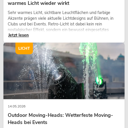
warmes Licht wieder wirkt
Sehr warmes Licht, sichtbare Leuchtflächen und farbige
Akzente prägen viele aktuelle Lichtdesigns auf Bühnen, in
Clubs und bei Events. Retro-Licht ist dabei kein rein
nostalgischer Effekt, sondern ein bewusst eingesetztes
Jetzt lesen
Gestaltungsmittel: Es schafft Atmosphäre, gibt Szenen
Charakter und kann technische LED-Setups emotionaler
wirken lassen.
LICHT
14.05.2026
Outdoor Moving-Heads: Wetterfeste Moving-
Heads bei Events