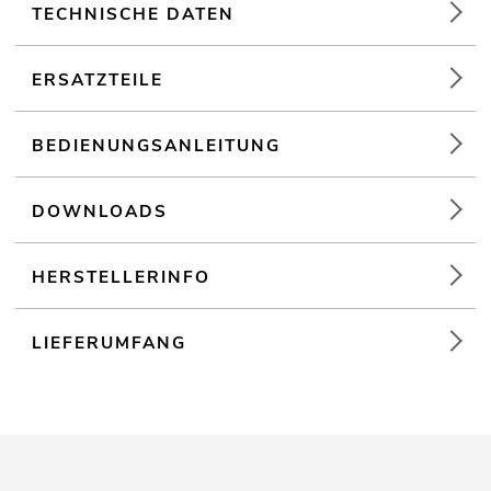
TECHNISCHE DATEN
EUROLITE Teil 2 Stage Stand geschwungen (Tasche, Truss,
Cover)
ERSATZTEILE
B1 schwer entflammbar
BEDIENUNGSANLEITUNG
DOWNLOADS
HERSTELLERINFO
LIEFERUMFANG