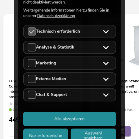
nicht deaktiviert werden.
Weitergehende Informationen hierzu finden Sie in
unserer
Datenschutzerklärung
.
Technisch erforderlich
Analyse & Statistik
Marketing
Externe Medien
EUROLITE 2x Stage Stand variabel inkl.
EUROLITE 2x Stage Stand 
Cover und Tasche, weiß
Cover und Tasche, weiß
interessante Alternative, unbedingt
interessante Alternative, u
Chat & Support
anschauen!
anschauen!
No. 32000050
No. 32000040
Bestand reicht ca. 11 Wo.
Bestand reicht ca. 12 Wo.
449,00
€
299,00
€
Alle akzeptieren
Auswahl
Nur erforderliche
speichern