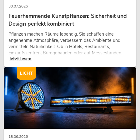
30.07.2026
Feuerhemmende Kunstpflanzen: Sicherheit und
Design perfekt kombiniert
Pflanzen machen Räume lebendig. Sie schaffen eine
angenehme Atmosphäre, verbessern das Ambiente und
vermitteln Natürlichkeit. Ob in Hotels, Restaurants,
Einkaufszentren, Bürogebäuden oder auf Messeständen:
Jetzt lesen
eine hochwertige Begrünung gehört heute längst zum
modernen Raumkonzept.
LICHT
18.06.2026