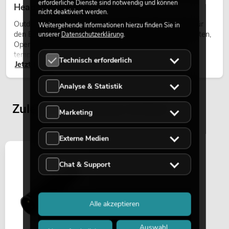
erforderliche Dienste sind notwendig und können
Heads bei Events
nicht deaktiviert werden.
Outdoor Moving-Heads sind bewegliche Scheinwerfer für
Weitergehende Informationen hierzu finden Sie in
den Einsatz im Freien. Sie werden bei Festivals, Stadtfesten,
unserer
Datenschutzerklärung
.
Open-Air-Konzerten, Architekturinszenierungen und
temporären Außeninstallationen eingesetzt.
Technisch erforderlich
Jetzt lesen
Analyse & Statistik
Zuletzt angesehene Artikel
Marketing
Externe Medien
Chat & Support
Alle akzeptieren
Auswahl