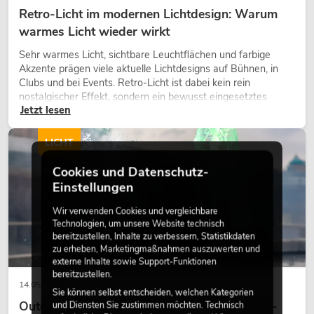
Retro-Licht im modernen Lichtdesign: Warum
warmes Licht wieder wirkt
Sehr warmes Licht, sichtbare Leuchtflächen und farbige
Akzente prägen viele aktuelle Lichtdesigns auf Bühnen, in
Clubs und bei Events. Retro-Licht ist dabei kein rein
nostalgischer Effekt, sondern ein bewusst eingesetztes
Jetzt lesen
Gestaltungsmittel: Es schafft Atmosphäre, gibt Szenen
Charakter und kann technische LED-Setups emotionaler
wirken lassen.
LICHT
Cookies und Datenschutz-
Einstellungen
Wir verwenden Cookies und vergleichbare
Technologien, um unsere Website technisch
bereitzustellen, Inhalte zu verbessern, Statistikdaten
zu erheben, Marketingmaßnahmen auszuwerten und
externe Inhalte sowie Support-Funktionen
bereitzustellen.
14.05.2026
Sie können selbst entscheiden, welchen Kategorien
Outdoor Moving-Heads: Wetterfeste Moving-
und Diensten Sie zustimmen möchten. Technisch