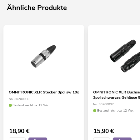
Ähnliche Produkte
OMNITRONIC XLR Stecker 3pol sw 10x
OMNITRONIC XLR Buchse/
3pol schwarzes Gehäuse 
No. 30200089
No. 30200097
Bestand reicht ca. 12 Wo.
Bestand reicht ca. 12 Wo.
18,90
€
15,90
€