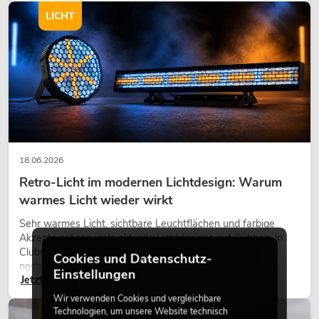
LICHT
18.06.2026
Retro-Licht im modernen Lichtdesign: Warum
warmes Licht wieder wirkt
Sehr warmes Licht, sichtbare Leuchtflächen und farbige
Akzente prägen viele aktuelle Lichtdesigns auf Bühnen, in
Clubs und bei Events. Retro-Licht ist dabei kein rein
Cookies und Datenschutz-
nostalgischer Effekt, sondern ein bewusst eingesetztes
Einstellungen
Jetzt lesen
Gestaltungsmittel: Es schafft Atmosphäre, gibt Szenen
Charakter und kann technische LED-Setups emotionaler
Wir verwenden Cookies und vergleichbare
wirken lassen.
Technologien, um unsere Website technisch
LICHT