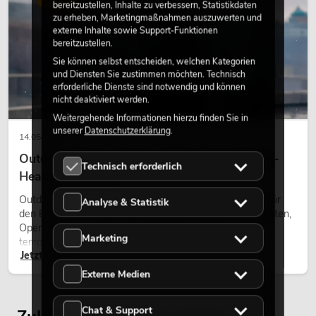
bereitzustellen, Inhalte zu verbessern, Statistikdaten
zu erheben, Marketingmaßnahmen auszuwerten und
externe Inhalte sowie Support-Funktionen
bereitzustellen.
Sie können selbst entscheiden, welchen Kategorien
und Diensten Sie zustimmen möchten. Technisch
erforderliche Dienste sind notwendig und können
nicht deaktiviert werden.
Weitergehende Informationen hierzu finden Sie in
unserer
Datenschutzerklärung
.
14.05.2026
Outdoor Moving-Heads: Wetterfeste Moving-
Technisch erforderlich
Heads bei Events
Outdoor Moving-Heads sind bewegliche Scheinwerfer für
Analyse & Statistik
den Einsatz im Freien. Sie werden bei Festivals, Stadtfesten,
Open-Air-Konzerten, Architekturinszenierungen und
Marketing
temporären Außeninstallationen eingesetzt.
Jetzt lesen
Externe Medien
Chat & Support