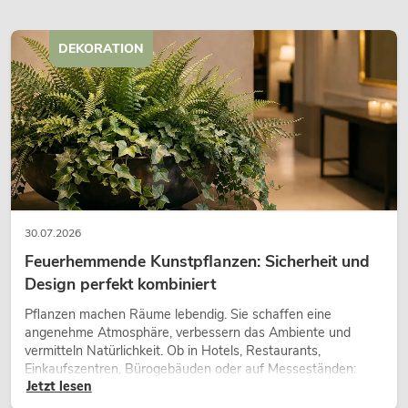
DEKORATION
30.07.2026
Feuerhemmende Kunstpflanzen: Sicherheit und
Design perfekt kombiniert
Pflanzen machen Räume lebendig. Sie schaffen eine
angenehme Atmosphäre, verbessern das Ambiente und
vermitteln Natürlichkeit. Ob in Hotels, Restaurants,
Einkaufszentren, Bürogebäuden oder auf Messeständen:
Jetzt lesen
eine hochwertige Begrünung gehört heute längst zum
modernen Raumkonzept.