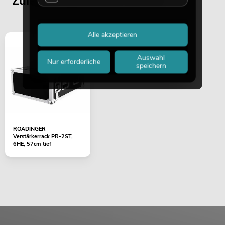
Zuletzt angesehene Artikel
Alle akzeptieren
Auswahl
Nur erforderliche
speichern
ROADINGER
Verstärkerrack PR-2ST,
6HE, 57cm tief