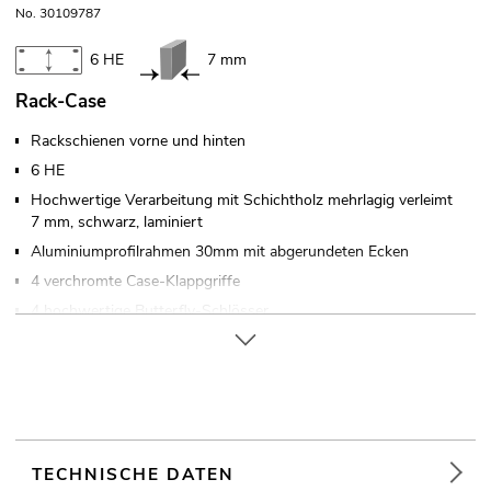
No. 30109787
6 HE
7 mm
Rack-Case
Rackschienen vorne und hinten
6 HE
Hochwertige Verarbeitung mit Schichtholz mehrlagig verleimt
7 mm, schwarz, laminiert
Aluminiumprofilrahmen 30mm mit abgerundeten Ecken
4 verchromte Case-Klappgriffe
4 hochwertige Butterfly-Schlösser
Verschließbar über
Holzgleitschienen am Boden
In verschiedenen Höheneinheiten erhältlich (1 HE = 44 mm)
Mit Rackschienen passend für 19" Geräte
Mit extra großer Einbautiefe
TECHNISCHE DATEN
Weiterführende Informationen zu diesem Produkt finden Sie