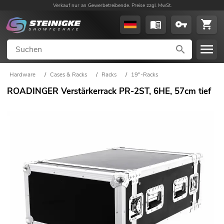
Verkauf nur an Gewerbetreibende. Preise zzgl. MwSt.
Hardware
/
Cases & Racks
/
Racks
/
19"-Racks
ROADINGER Verstärkerrack PR-2ST, 6HE, 57cm tief