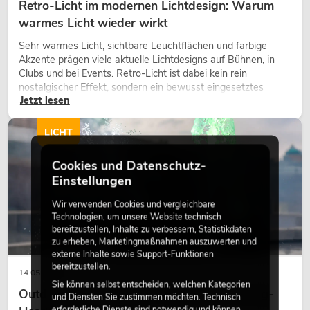
Retro-Licht im modernen Lichtdesign: Warum
warmes Licht wieder wirkt
Sehr warmes Licht, sichtbare Leuchtflächen und farbige
Akzente prägen viele aktuelle Lichtdesigns auf Bühnen, in
Clubs und bei Events. Retro-Licht ist dabei kein rein
nostalgischer Effekt, sondern ein bewusst eingesetztes
Jetzt lesen
Gestaltungsmittel: Es schafft Atmosphäre, gibt Szenen
Charakter und kann technische LED-Setups emotionaler
wirken lassen.
LICHT
Cookies und Datenschutz-
Einstellungen
Wir verwenden Cookies und vergleichbare
Technologien, um unsere Website technisch
bereitzustellen, Inhalte zu verbessern, Statistikdaten
zu erheben, Marketingmaßnahmen auszuwerten und
externe Inhalte sowie Support-Funktionen
bereitzustellen.
14.05.2026
Sie können selbst entscheiden, welchen Kategorien
Outdoor Moving-Heads: Wetterfeste Moving-
und Diensten Sie zustimmen möchten. Technisch
erforderliche Dienste sind notwendig und können