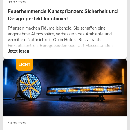
30.07.2026
Feuerhemmende Kunstpflanzen: Sicherheit und
Design perfekt kombiniert
Pflanzen machen Räume lebendig. Sie schaffen eine
angenehme Atmosphäre, verbessern das Ambiente und
vermitteln Natürlichkeit. Ob in Hotels, Restaurants,
Einkaufszentren, Bürogebäuden oder auf Messeständen:
Jetzt lesen
eine hochwertige Begrünung gehört heute längst zum
modernen Raumkonzept.
LICHT
18.06.2026