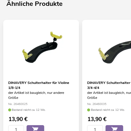
Ähnliche Produkte
DIMAVERY Schulterhalter für Violine
DIMAVERY Schulterhalter f
1/8-1/4
3/4-4/4
der Artikel ist baugleich, nur andere
der Artikel ist baugleich, nu
Größe
Größe
No. 26460025
No. 26460035
Bestand reicht ca. 12 Wo.
Bestand reicht ca. 12 Wo.
13,90
€
13,90
€