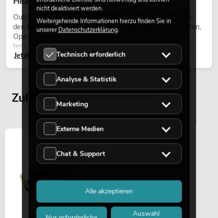
Heads bei Events
nicht deaktiviert werden.
Outdoor Moving-Heads sind bewegliche Scheinwerfer für
Weitergehende Informationen hierzu finden Sie in
den Einsatz im Freien. Sie werden bei Festivals, Stadtfesten,
unserer
Datenschutzerklärung
.
Open-Air-Konzerten, Architekturinszenierungen und
temporären Außeninstallationen eingesetzt.
Technisch erforderlich
Jetzt lesen
Analyse & Statistik
Zuletzt angesehene Artikel
Marketing
Externe Medien
Chat & Support
Alle akzeptieren
Auswahl
Nur erforderliche