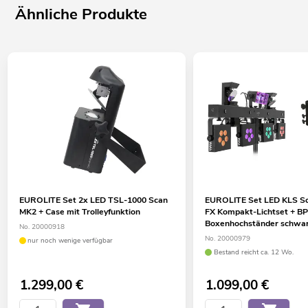
Ähnliche Produkte
EUROLITE Set 2x LED TSL-1000 Scan
EUROLITE Set LED KLS Sc
MK2 + Case mit Trolleyfunktion
FX Kompakt-Lichtset + B
Boxenhochständer schwa
No. 20000918
No. 20000979
nur noch wenige verfügbar
Bestand reicht ca. 12 Wo.
1.299,00
€
1.099,00
€