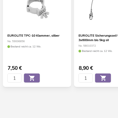
Aluminiumprofilrahmen 30mm mit abgerundeten Ecken
2 verchromte Case-Klappgriffe
2 verchromte Feststellscharniere
2 hochwertige Butterfly-Schlösser mit Absperrfunktion
Verschließbar über
EUROLITE TPC-10 Klammer, silber
EUROLITE Sicherungsseil
4 x Gummifüße
3x600mm bis 5kg sil
No. 59006856
Weiterführende Informationen zu diesem Produkt finden Sie
No. 58010372
Bestand reicht ca. 12 Wo.
unter "Downloads" im Datenblatt
Bestand reicht ca. 12 Wo.
7,50
€
8,90
€