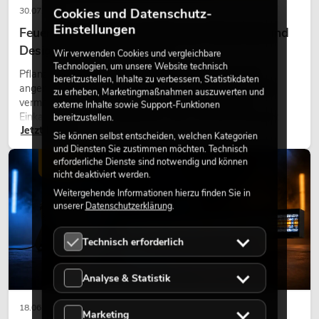
30.07.2026
Cookies und Datenschutz-
Einstellungen
Feuerhemmende Kunstpflanzen: Sicherheit und
Design perfekt kombiniert
Wir verwenden Cookies und vergleichbare
Technologien, um unsere Website technisch
Pflanzen machen Räume lebendig. Sie schaffen eine
bereitzustellen, Inhalte zu verbessern, Statistikdaten
angenehme Atmosphäre, verbessern das Ambiente und
zu erheben, Marketingmaßnahmen auszuwerten und
vermitteln Natürlichkeit. Ob in Hotels, Restaurants,
externe Inhalte sowie Support-Funktionen
Einkaufszentren, Bürogebäuden oder auf Messeständen:
bereitzustellen.
Jetzt lesen
eine hochwertige Begrünung gehört heute längst zum
Sie können selbst entscheiden, welchen Kategorien
modernen Raumkonzept.
und Diensten Sie zustimmen möchten. Technisch
erforderliche Dienste sind notwendig und können
LICHT
nicht deaktiviert werden.
Weitergehende Informationen hierzu finden Sie in
unserer
Datenschutzerklärung
.
Technisch erforderlich
Analyse & Statistik
18.06.2026
Marketing