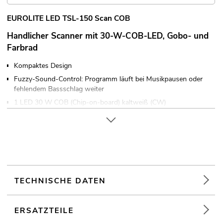
EUROLITE LED TSL-150 Scan COB
Handlicher Scanner mit 30-W-COB-LED, Gobo- und
Farbrad
Kompaktes Design
Fuzzy-Sound-Control: Programm läuft bei Musikpausen oder
fehlendem Bassschlag weiter
1 LED 30 W COB (Chip-on-board) kaltweiß (CW)
Positionierung innerhalb
Goborad mit statischen Gobos; Fokus manuell
Dimmer elektronisch
Gobo-Effekt
Farbrad mit 7 dichroitischen Farben und offen
Halbfarben anwählbar, Rainbow-Effekt mit variabler
TECHNISCHE DATEN
Geschwindigkeit in beide Richtungen
Goborad mit statischen Gobos, 7 Gobos und offen
ERSATZTEILE
Shake-Effekt