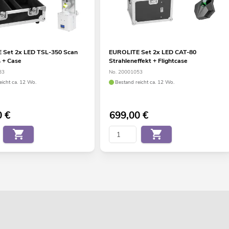
 Set 2x LED TSL-350 Scan
EUROLITE Set 2x LED CAT-80
 + Case
Strahleneffekt + Flightcase
83
No. 20001053
eicht ca. 12 Wo.
Bestand reicht ca. 12 Wo.
0
€
699,00
€