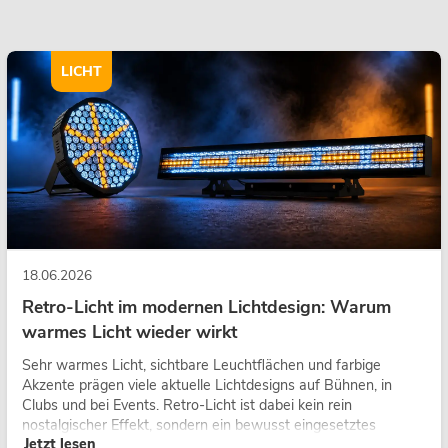
LICHT
18.06.2026
Retro-Licht im modernen Lichtdesign: Warum
warmes Licht wieder wirkt
Sehr warmes Licht, sichtbare Leuchtflächen und farbige
Akzente prägen viele aktuelle Lichtdesigns auf Bühnen, in
Clubs und bei Events. Retro-Licht ist dabei kein rein
nostalgischer Effekt, sondern ein bewusst eingesetztes
Jetzt lesen
Gestaltungsmittel: Es schafft Atmosphäre, gibt Szenen