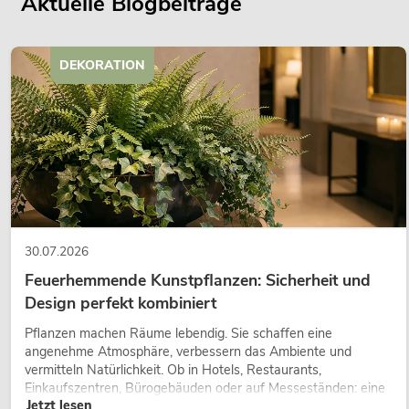
Aktuelle Blogbeiträge
DEKORATION
30.07.2026
Feuerhemmende Kunstpflanzen: Sicherheit und
Design perfekt kombiniert
Pflanzen machen Räume lebendig. Sie schaffen eine
angenehme Atmosphäre, verbessern das Ambiente und
vermitteln Natürlichkeit. Ob in Hotels, Restaurants,
Einkaufszentren, Bürogebäuden oder auf Messeständen: eine
Jetzt lesen
hochwertige Begrünung gehört heute längst zum modernen