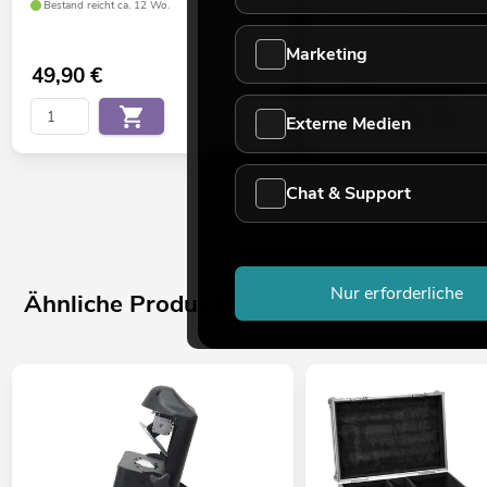
Bestand reicht ca. 12 Wo.
Bestand reicht ca. 12 Wo.
4 LEDs 1 W SMD 8072 ultraviolett (UV)
LEDs einzeln ansteuerbar
Marketing
49,90
€
24,90
€
OMNITRONIC BPS-3 Boxenhochständer schwarz
Externe Medien
Boxen-/Lichtstativ XL mit Bodenplatte, von 136-230 cm 
EUROLITE STV-3529 Adapter lang
Chat & Support
Massiver Adapter für 35-mm-Rohr, 28-mm-TV-Zapfen,
Für Stative mit Teleskoprohr 35 mm
Nur erforderliche
Verbindungsstück für Querträger mit 28-mm-TV-Zapfen
Ähnliche Produkte
Mit M6 und M8 Feststellschraube
Schwere Ausführung für höchste Stabilität
TV-Zapfen