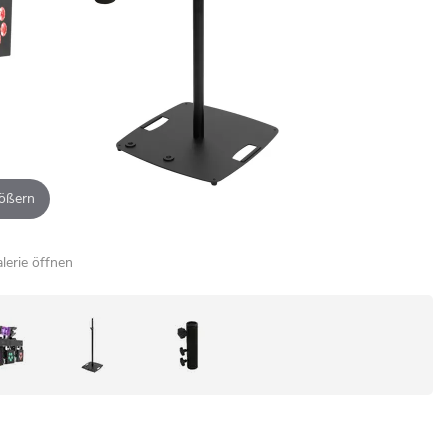
ößern
alerie öffnen