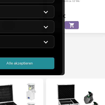
ulauf
Bestand reicht ca. 12 Wo.
€
24,90
€
Alle akzeptieren