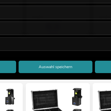
Verfügbar in ca. 9 Wo.
Ware im Z
29,90
€
49,90
verstellbar und bis 18 kg belastbar
 Maximallast WLL 100 kg
Auswahl speichern