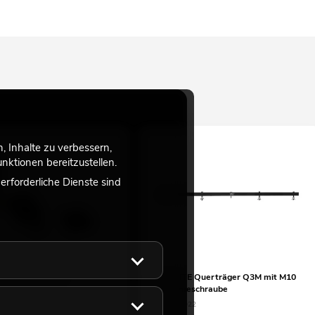
 Inhalte zu verbessern,
ktionen bereitzustellen.
rforderliche Dienste sind
E QuickDMX USB
EUROLITE Querträger Q3M mit M10
er/Empfänger
Aufnahmeschraube
04
No. 59007022