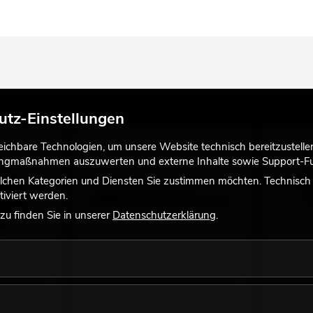
utz-Einstellungen
chbare Technologien, um unsere Website technisch bereitzustellen,
tingmaßnahmen auszuwerten und externe Inhalte sowie Support-Fun
lchen Kategorien und Diensten Sie zustimmen möchten. Technisch e
iviert werden.
u finden Sie in unserer
Datenschutzerklärung
.
porttasche
OMNITRONIC BPS-3 Transporttasche
EUROLIT
(Stativ 2x)
Funksend
No. 60004133
No. 700647