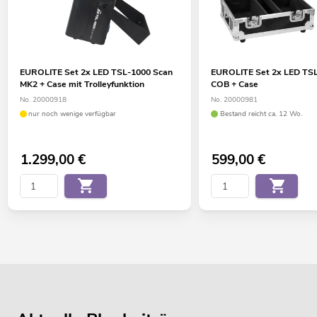
EUROLITE Set 2x LED TSL-1000 Scan
EUROLITE Set 2x LED TS
MK2 + Case mit Trolleyfunktion
COB + Case
No. 20000918
No. 20000981
nur noch wenige verfügbar
Bestand reicht ca. 12 Wo.
1.299,00
€
599,00
€