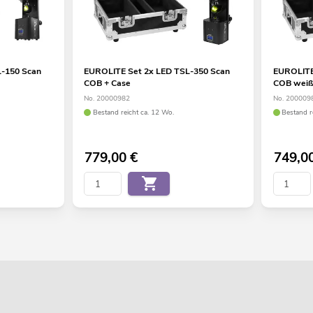
L-150 Scan
EUROLITE Set 2x LED TSL-350 Scan
EUROLITE
COB + Case
COB weiß
No. 20000982
No. 200009
Bestand reicht ca. 12 Wo.
Bestand r
779,00
€
749,0