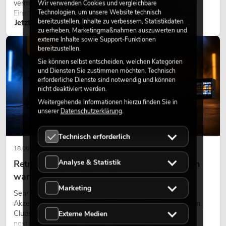
vermitteln Natürlichkeit. Ob in Hotels, Restaurants,
Wir verwenden Cookies und vergleichbare
Technologien, um unsere Website technisch
Einkaufszentren, Bürogebäuden oder auf Messeständen:
bereitzustellen, Inhalte zu verbessern, Statistikdaten
Jetzt lesen
eine hochwertige Begrünung gehört heute längst zum
zu erheben, Marketingmaßnahmen auszuwerten und
modernen Raumkonzept.
externe Inhalte sowie Support-Funktionen
LICHT
bereitzustellen.
Sie können selbst entscheiden, welchen Kategorien
und Diensten Sie zustimmen möchten. Technisch
erforderliche Dienste sind notwendig und können
nicht deaktiviert werden.
Weitergehende Informationen hierzu finden Sie in
unserer
Datenschutzerklärung
.
Technisch erforderlich
18.06.2026
Analyse & Statistik
Retro-Licht im modernen Lichtdesign: Warum
warmes Licht wieder wirkt
Marketing
Sehr warmes Licht, sichtbare Leuchtflächen und farbige
Akzente prägen viele aktuelle Lichtdesigns auf Bühnen, in
Clubs und bei Events. Retro-Licht ist dabei kein rein
Externe Medien
nostalgischer Effekt, sondern ein bewusst eingesetztes