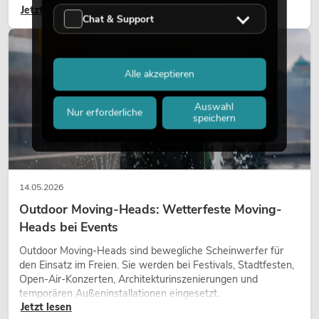
Jetzt lesen
Gestaltungsmittel: Es schafft Atmosphäre, gibt Szenen
Chat & Support
Charakter und kann technische LED-Setups emotionaler
wirken lassen.
LICHT
Alle akzeptieren
Auswahl
Nur erforderliche
speichern
14.05.2026
Outdoor Moving-Heads: Wetterfeste Moving-
Heads bei Events
Outdoor Moving-Heads sind bewegliche Scheinwerfer für
den Einsatz im Freien. Sie werden bei Festivals, Stadtfesten,
Open-Air-Konzerten, Architekturinszenierungen und
temporären Außeninstallationen eingesetzt.
Jetzt lesen