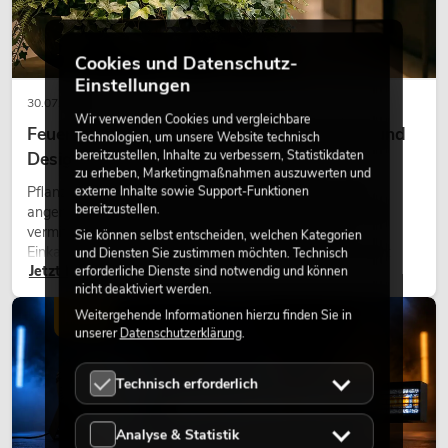
Cookies und Datenschutz-
Einstellungen
30.07.2026
Wir verwenden Cookies und vergleichbare
Feuerhemmende Kunstpflanzen: Sicherheit und
Technologien, um unsere Website technisch
bereitzustellen, Inhalte zu verbessern, Statistikdaten
Design perfekt kombiniert
zu erheben, Marketingmaßnahmen auszuwerten und
Pflanzen machen Räume lebendig. Sie schaffen eine
externe Inhalte sowie Support-Funktionen
bereitzustellen.
angenehme Atmosphäre, verbessern das Ambiente und
vermitteln Natürlichkeit. Ob in Hotels, Restaurants,
Sie können selbst entscheiden, welchen Kategorien
Einkaufszentren, Bürogebäuden oder auf Messeständen:
und Diensten Sie zustimmen möchten. Technisch
Jetzt lesen
eine hochwertige Begrünung gehört heute längst zum
erforderliche Dienste sind notwendig und können
nicht deaktiviert werden.
modernen Raumkonzept.
Weitergehende Informationen hierzu finden Sie in
LICHT
unserer
Datenschutzerklärung
.
Technisch erforderlich
Analyse & Statistik