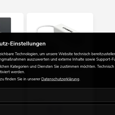
utz-Einstellungen
chbare Technologien, um unsere Website technisch bereitzustellen,
tingmaßnahmen auszuwerten und externe Inhalte sowie Support-Fun
lchen Kategorien und Diensten Sie zustimmen möchten. Technisch e
n
INTUSONIC DIU485 USB-Interface
iviert werden.
Empfehlenswertes Zubehör
eses Gerätes.
No. 12604198
u finden Sie in unserer
Datenschutzerklärung
.
Bestand reicht ca. 12 Wo.
32,90
€