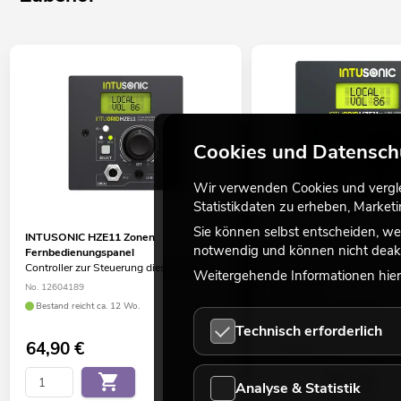
Cookies und Datensch
Wir verwenden Cookies und verglei
Statistikdaten zu erheben, Marke
Sie können selbst entscheiden, we
INTUSONIC HZE11 Zonen
INTUSONIC HZE11+ Zone
notwendig und können nicht deakt
Fernbedienungspanel
Fernbedienungspanel
Controller zur Steuerung dieses Gerätes.
Controller zur Steuerung di
Weitergehende Informationen hierz
No. 12604189
No. 12604191
Bestand reicht ca. 12 Wo.
Bestand reicht ca. 12 Wo.
Technisch erforderlich
64,90
€
74,90
€
Analyse & Statistik