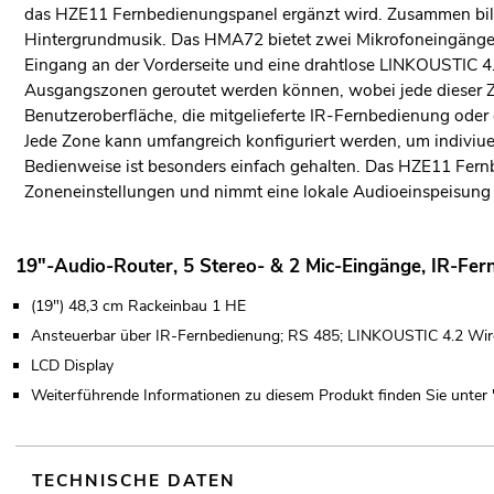
das HZE11 Fernbedienungspanel ergänzt wird. Zusammen bild
Hintergrundmusik. Das HMA72 bietet zwei Mikrofoneingänge,
Eingang an der Vorderseite und eine drahtlose LINKOUSTIC 4.
Ausgangszonen geroutet werden können, wobei jede dieser Zo
Benutzeroberfläche, die mitgelieferte IR-Fernbedienung ode
Jede Zone kann umfangreich konfiguriert werden, um indiviu
Bedienweise ist besonders einfach gehalten. Das HZE11 Fernb
Zoneneinstellungen und nimmt eine lokale Audioeinspeisung
19"-Audio-Router, 5 Stereo- & 2 Mic-Eingänge, IR-Fe
(19") 48,3 cm Rackeinbau 1 HE
Ansteuerbar über IR-Fernbedienung; RS 485; LINKOUSTIC 4.2 Wire
LCD Display
Weiterführende Informationen zu diesem Produkt finden Sie unter
TECHNISCHE DATEN