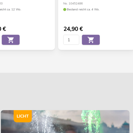
20
No. 10452486
eicht ca. 12 Wo.
Bestand reicht ca. 4 Wo.
0
€
24,90
€
LICHT