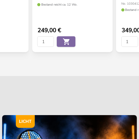
No. 103041
Bestand reicht ca. 12 Wo.
Bestand r
249,00
€
349,0
LICHT