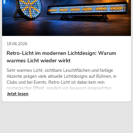
18.06.2026
Retro-Licht im modernen Lichtdesign: Warum
warmes Licht wieder wirkt
Sehr warmes Licht, sichtbare Leuchtflächen und farbige
Akzente prägen viele aktuelle Lichtdesigns auf Bühnen, in
Clubs und bei Events. Retro-Licht ist dabei kein rein
nostalgischer Effekt, sondern ein bewusst eingesetztes
Jetzt lesen
Gestaltungsmittel: Es schafft Atmosphäre, gibt Szenen
Charakter und kann technische LED-Setups emotionaler
wirken lassen.