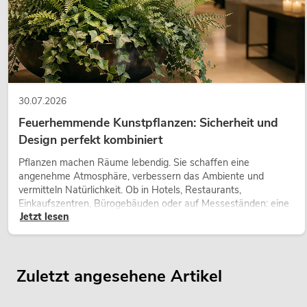
30.07.2026
Feuerhemmende Kunstpflanzen: Sicherheit und
Design perfekt kombiniert
Pflanzen machen Räume lebendig. Sie schaffen eine
angenehme Atmosphäre, verbessern das Ambiente und
vermitteln Natürlichkeit. Ob in Hotels, Restaurants,
Einkaufszentren, Bürogebäuden oder auf Messeständen: eine
Jetzt lesen
hochwertige Begrünung gehört heute längst zum modernen
Raumkonzept.
Zuletzt angesehene Artikel