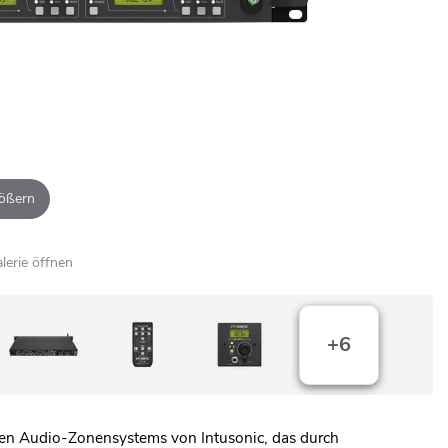
ößern
alerie öffnen
+6
ten Audio-Zonensystems von Intusonic, das durch