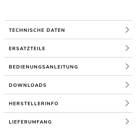
Weiterführende Informationen zu diesem Produkt finden Sie
unter "Downloads" im Datenblatt
TECHNISCHE DATEN
ERSATZTEILE
BEDIENUNGSANLEITUNG
DOWNLOADS
HERSTELLERINFO
LIEFERUMFANG