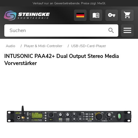
Verkauf nur an Gewerbetreibende. Preise zzgl. MwSt.
Audio
/
Player & Midi-Controller
/
USB-/SD-Card-Player
INTUSONIC PAA42+ Dual Output Stereo Media
Vorverstärker