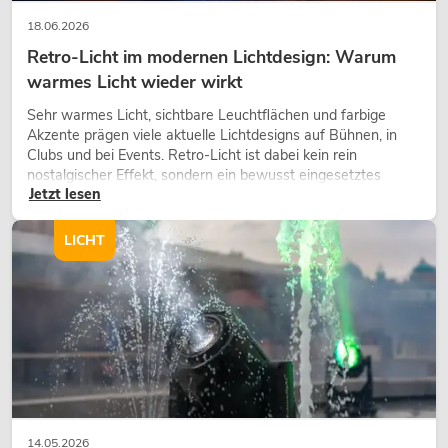
18.06.2026
Retro-Licht im modernen Lichtdesign: Warum
warmes Licht wieder wirkt
Sehr warmes Licht, sichtbare Leuchtflächen und farbige
Akzente prägen viele aktuelle Lichtdesigns auf Bühnen, in
Clubs und bei Events. Retro-Licht ist dabei kein rein
nostalgischer Effekt, sondern ein bewusst eingesetztes
Jetzt lesen
Gestaltungsmittel: Es schafft Atmosphäre, gibt Szenen
Charakter und kann technische LED-Setups emotionaler
wirken lassen.
LICHT
14.05.2026