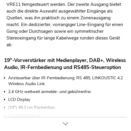
VRE11 ferngesteuert werden. Der zweite Ausgang bietet
auch die direkte Auswahl ausgewählter Eingänge als
Quellen, was ihn praktisch zu einem Zonenausgang
macht. Ein dedizierter, vorrangiger Line-Eingang für einen
Gong oder Durchsagen sowie ein symmetrischer
Stereoeingang für lange Kabelwege runden dieses Gerät
ab.
19"-Vorverstärker mit Medienplayer, DAB+, Wireless
Audio, IR-Fernbedienung und RS485-Steueroption
Ansteuerbar über IR-Fernbedienung; RS 485; LINKOUSTIC 4.2
Wireless Audio Link
2,4 GHz weltweit anmelde- und gebührenfrei
LCD Display
(19") 48,3 cm Rackeinbau
Tischpultgehäuse
Für Anwendungsgebiete wie zum Beispiel: Installation;
Restaurants, Bars und Hotels