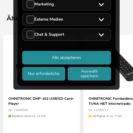
Marketing
Ähnliche Produkte
Externe Medien
Chat & Support
Alle akzeptieren
Auswahl
Nur erforderliche
speichern
OMNITRONIC DMP-102 USB/SD-Card-
OMNITRONIC Fernbedienu
Player
TUNA-NET Internetradio
No. 11045006
No. 11045013
Bestand reicht ca. 12 Wo.
Verfügbar in ca. 7 Wo.