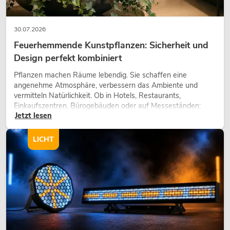
30.07.2026
Feuerhemmende Kunstpflanzen: Sicherheit und
Design perfekt kombiniert
Pflanzen machen Räume lebendig. Sie schaffen eine
angenehme Atmosphäre, verbessern das Ambiente und
vermitteln Natürlichkeit. Ob in Hotels, Restaurants,
Einkaufszentren, Bürogebäuden oder auf Messeständen:
Jetzt lesen
eine hochwertige Begrünung gehört heute längst zum
modernen Raumkonzept.
LICHT