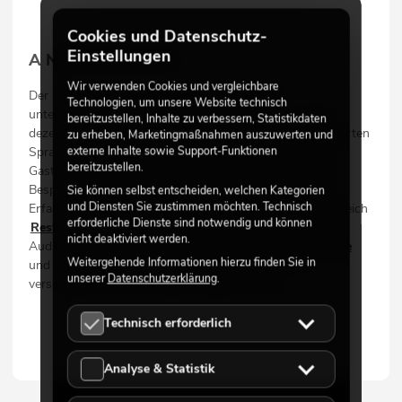
Cookies und Datenschutz-
Einstellungen
ANWENDUNG
Wir verwenden Cookies und vergleichbare
Der INTUWORX PAA42+ eignet sich ideal für
Technologien, um unsere Website technisch
unterschiedlichste Installationsumgebungen – von der
bereitzustellen, Inhalte zu verbessern, Statistikdaten
dezenten Hintergrundbeschallung bis hin zu klar priorisierten
zu erheben, Marketingmaßnahmen auszuwerten und
externe Inhalte sowie Support-Funktionen
Sprachansagen im täglichen Betrieb. Besonders in der
bereitzustellen.
Gastronomie, in Fitnessstudios oder in professionellen
Besprechungsumgebungen spielt er seine Stärken aus.
Sie können selbst entscheiden, welchen Kategorien
und Diensten Sie zustimmen möchten. Technisch
Erfahren Sie mehr über passende Einsatzbereiche im Bereich
erforderliche Dienste sind notwendig und können
Restaurants und Gastronomie
sowie über durchdachte
nicht deaktiviert werden.
Audiolösungen für
Konferenz- und Besprechungsräume
Weitergehende Informationen hierzu finden Sie in
und entdecken Sie, wie flexibel sich der PAA42+ in
unserer
Datenschutzerklärung
.
verschiedene Raumkonzepte integrieren lässt.
Technisch erforderlich
Analyse & Statistik