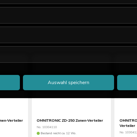
Auswahl speichern
en-Verteiler
OMNITRONIC ZD-250 Zonen-Verteiler
OMNITRON
Verteiler
No. 10304110
No. 103041
Bestand reicht ca. 12 Wo.