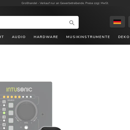
Großhandel -
Verkauf nur an Gewerbetreibende. Preise zzgl. MwSt.
HT
AUDIO
HARDWARE
MUSIKINSTRUMENTE
DEKO