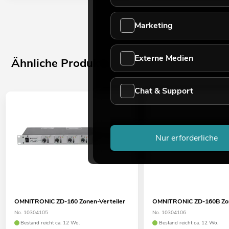
Marketing
Externe Medien
Ähnliche Produkte
Chat & Support
Nur erforderliche
OMNITRONIC ZD-160 Zonen-Verteiler
OMNITRONIC ZD-160B Zon
No. 10304105
No. 10304106
Bestand reicht ca. 12 Wo.
Bestand reicht ca. 12 Wo.