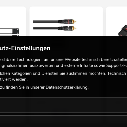
utz-Einstellungen
chbare Technologien, um unsere Website technisch bereitzustellen,
tingmaßnahmen auszuwerten und externe Inhalte sowie Support-Fun
ntagerahmen
OMNITRONIC Cinch Kabel 2x2 5m
IEC LOCK 
viele Versionen erhältlich
verriegel
lchen Kategorien und Diensten Sie zustimmen möchten. Technisch e
Empfehlen
iviert werden.
No. 30209375
No. 302352
Bestand reicht ca. 12 Wo.
u finden Sie in unserer
Datenschutzerklärung
.
Bestand r
6,50
€
7,95
€