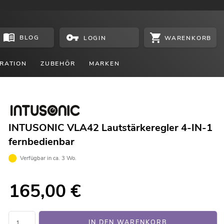
BLOG
WARENKORB
LOGIN
RATION
ZUBEHÖR
MARKEN
INTUSONIC VLA42 Lautstärkeregler 4-IN-1
fernbedienbar
Verfügbar in ca. 3 Wo.
165,00
€
IN DEN WARENKORB