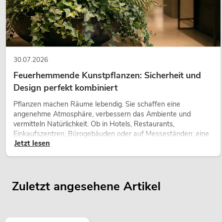
30.07.2026
Feuerhemmende Kunstpflanzen: Sicherheit und
Design perfekt kombiniert
Pflanzen machen Räume lebendig. Sie schaffen eine
angenehme Atmosphäre, verbessern das Ambiente und
vermitteln Natürlichkeit. Ob in Hotels, Restaurants,
Einkaufszentren, Bürogebäuden oder auf Messeständen: eine
Jetzt lesen
hochwertige Begrünung gehört heute längst zum modernen
Raumkonzept.
Zuletzt angesehene Artikel