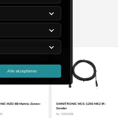
Alle akzeptieren
IC MZD-88 Matrix-Zonen-
OMNITRONIC MCS-1250 MK2 IR-
Sender
20
No. 10452486