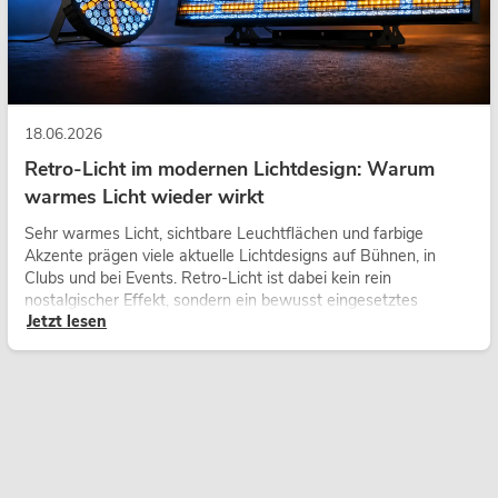
18.06.2026
Retro-Licht im modernen Lichtdesign: Warum
warmes Licht wieder wirkt
Sehr warmes Licht, sichtbare Leuchtflächen und farbige
Akzente prägen viele aktuelle Lichtdesigns auf Bühnen, in
Clubs und bei Events. Retro-Licht ist dabei kein rein
nostalgischer Effekt, sondern ein bewusst eingesetztes
Jetzt lesen
Gestaltungsmittel: Es schafft Atmosphäre, gibt Szenen
Charakter und kann technische LED-Setups emotionaler
wirken lassen.