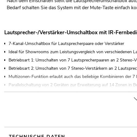
Nach dem Einschalten stellt die Lautsprecherumschaltbox auto
Bedarf schalten Sie das System mit der Mute-Taste einfach k
Lautsprecher-/Verstärker-Umschaltbox mit IR-Fernbed
7-Kanal-Umschaltbox für Lautsprecherpaare oder Verstärker
Ideal für Showrooms zum Leistungsvergleich von verschiedenen La
Betriebsart 1: Umschalten von 7 Lautsprecherpaaren an 2 Stereo-
Betriebsart 2: Umschalten von 7 Stereo-Verstärkern an 2 Lautspr
Multizonen-Funktion erlaubt auch das beliebige Kombinieren der 7 
Parallelschaltung von 2 Geräten zur Erweiterung auf 14 Zonen in Be
Hochleistungsübertragung von Audiosignalen, jeder Kanal mit 25 A
LED-Indikatoren für jeden Status
Autom. Wiederherstellen der letzten Benutzereinstellungen nach d
Separat erhältliche IR-Reichweitenverlängerung
Robustes Stahlchassis mit Aluminiumfrontplatte
Tischpultgehäuse
TECHNISCHE DATEN