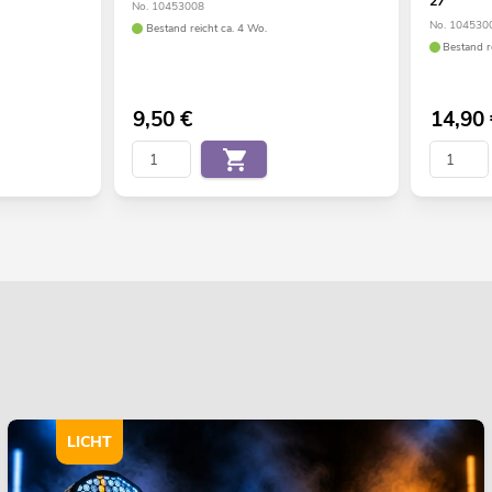
27
No. 10453008
No. 104530
Bestand reicht ca. 4 Wo.
Bestand r
9,50
€
14,90
LICHT