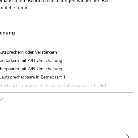
matisch Ihre Benutzereinstellungen wieder her. Bei
omplett stumm.
ienung
utsprechern oder Verstärkern
Verstärkern mit A/B-Umschaltung
echerpaaren mit A/B-Umschaltung
Lautsprecherpaare in Betriebsart 1
triebsart 1 möglich, Verbindungskabel separat erhältlich
 belastbar
em Einschalten