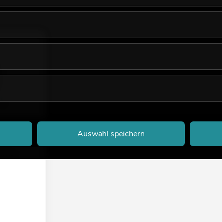
Auswahl speichern
ng für LUB-
erätes