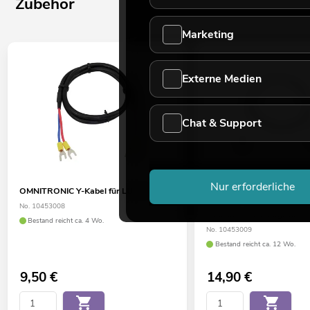
Zubehör
Marketing
Externe Medien
Chat & Support
Nur erforderliche
OMNITRONIC Y-Kabel für LUB-27
OMNITRONIC IR-Erweiteru
27
No. 10453008
Zubehör zur Montage des G
Bestand reicht ca. 4 Wo.
No. 10453009
Bestand reicht ca. 12 Wo.
9,50
€
14,90
€