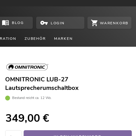
BLOG
WARENKORB
LOGIN
RATION
ZUBEHÖR
MARKEN
OMNITRONIC LUB-27
Lautsprecherumschaltbox
Bestand reicht ca. 12 Wo.
349,00
€