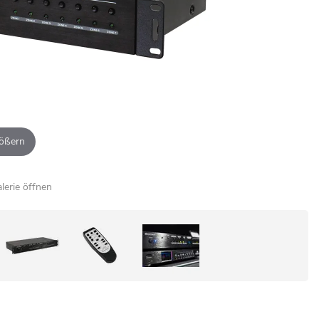
ößern
alerie öffnen