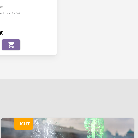
09
eicht ca. 12 Wo.
€
LICHT