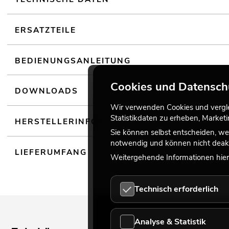
(19") 48,3 cm Rackeinbau möglich
Ansteuerbar über IR-Fernbedienung; Master/Slave-Funktion
ERSATZTEILE
Reichweite von bis zu 10m
Für Anwendungsgebiete wie zum Beispiel: Installation
BEDIENUNGSANLEITUNG
Cookies und Datensch
DOWNLOADS
Wir verwenden Cookies und verglei
Statistikdaten zu erheben, Marke
HERSTELLERINFO
Sie können selbst entscheiden, we
notwendig und können nicht deakt
LIEFERUMFANG
Weitergehende Informationen hierz
Technisch erforderlich
Analyse & Statistik