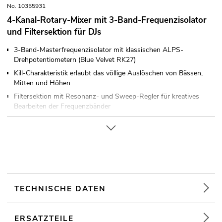
No. 10355931
4-Kanal-Rotary-Mixer mit 3-Band-Frequenzisolator
und Filtersektion für DJs
3-Band-Masterfrequenzisolator mit klassischen ALPS-
Drehpotentiometern (Blue Velvet RK27)
Kill-Charakteristik erlaubt das völlige Auslöschen von Bässen,
Mitten und Höhen
Filtersektion mit Resonanz- und Sweep-Regler für kreatives
Bearbeiten der Frequenzbänder
4 Stereo-Eingangskanäle mit Gain-Regler, Clip-LED, 3-Band-
EQ und Phono/Line-Umschaltung
2 Mikrofon-Eingangskanäle mit Gainregler, 2-Band-EQ und
On-Air-Schalter
Hochwertige Bauteile garantieren lange Lebensdauer und
hervorragende Klangeigenschaften
TECHNISCHE DATEN
16-stellige Stereo-LED-Pegelanzeige, umschaltbar zwischen
Master- und Booth-Ausgang
Booth-Ausgang mit separatem 2-Band-EQ und
ERSATZTEILE