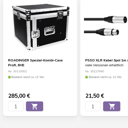
ROADINGER Spezial-Kombi-Case
PSSO XLR Kabel 3pol 1m 
Profi, 6HE
viele Versionen erhältlich
No. 30110002
No. 30227840
Bestand reicht ca. 12 Wo.
Bestand reicht ca. 12 Wo.
285,00
€
21,50
€