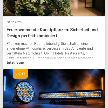
30.07.2026
Feuerhemmende Kunstpflanzen: Sicherheit und
Design perfekt kombiniert
Pflanzen machen Räume lebendig. Sie schaffen eine
angenehme Atmosphäre, verbessern das Ambiente und
vermitteln Natürlichkeit. Ob in Hotels, Restaurants,
Einkaufszentren, Bürogebäuden oder auf Messeständen:
Jetzt lesen
eine hochwertige Begrünung gehört heute längst zum
modernen Raumkonzept.
LICHT