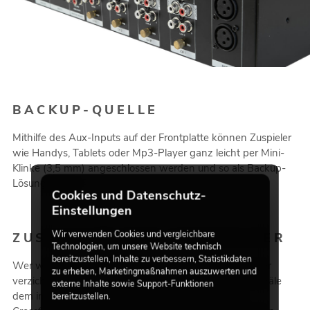
BACKUP-QUELLE
Mithilfe des Aux-Inputs auf der Frontplatte können Zuspieler
wie Handys, Tablets oder Mp3-Player ganz leicht per Mini-
Klinke (3,5 mm) angeschlossen werden und so als Backup-
Lösung dienen.
Cookies und Datenschutz-
Einstellungen
Wir verwenden Cookies und vergleichbare
ZUSCHALTBARER CROSSFADER
Technologien, um unsere Website technisch
bereitzustellen, Inhalte zu verbessern, Statistikdaten
Wer während seines DJ-Sets nicht auf einen Crossfader
zu erheben, Marketingmaßnahmen auszuwerten und
verzichten möchte, hat die Möglichkeit, jeden der 4 Kanäle
externe Inhalte sowie Support-Funktionen
dem integrierten Crossfader zuzuweisen. Wird der
bereitzustellen.