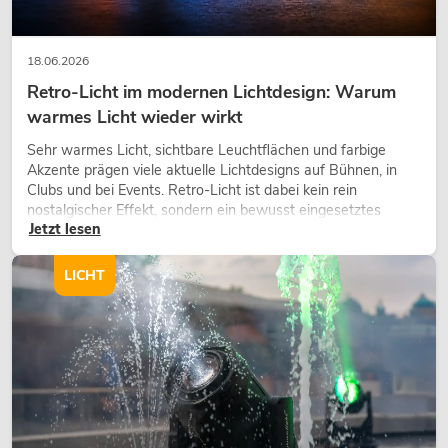
18.06.2026
Retro-Licht im modernen Lichtdesign: Warum
warmes Licht wieder wirkt
Sehr warmes Licht, sichtbare Leuchtflächen und farbige
Akzente prägen viele aktuelle Lichtdesigns auf Bühnen, in
Clubs und bei Events. Retro-Licht ist dabei kein rein
nostalgischer Effekt, sondern ein bewusst eingesetztes
Jetzt lesen
Gestaltungsmittel: Es schafft Atmosphäre, gibt Szenen
Charakter und kann technische LED-Setups emotionaler
wirken lassen.
LICHT