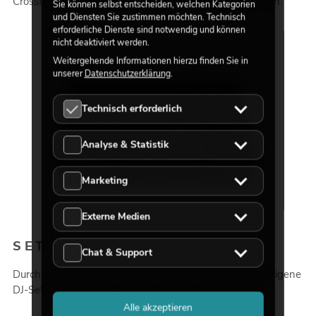
Crossfader nicht benutzt, lässt er sich einfach abschalten.
Sie können selbst entscheiden, welchen Kategorien
und Diensten Sie zustimmen möchten. Technisch
erforderliche Dienste sind notwendig und können
nicht deaktiviert werden.
Weitergehende Informationen hierzu finden Sie in
unserer
Datenschutzerklärung
.
Technisch erforderlich
Analyse & Statistik
Marketing
Externe Medien
SET-RECORDING
Chat & Support
Durch den Record-Out in Cinch-Ausführung kann das eigene
DJ-Set ganz leicht mitgeschnitten werden.
Alle akzeptieren