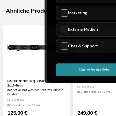
Ähnliche Produkte
Marketing
Externe Medien
Chat & Support
Nur erforderliche
OMNITRONIC GEQ-2150 Equalizer
OMNITRONIC EQ-25 MK2 D
2x15-Band
No. 10355911
der Artikel hat weniger Features, gleiche
Bestand reicht ca. 12 Wo.
Qualität
No. 10355522
Bestand reicht ca. 12 Wo.
125,00
€
249,00
€