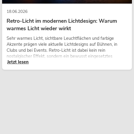
18.06.2026
Retro-Licht im modernen Lichtdesign: Warum
warmes Licht wieder wirkt
Sehr warmes Licht, sichtbare Leuchtflächen und farbige
Akzente prägen viele aktuelle Lichtdesigns auf Bühnen, in
Clubs und bei Events. Retro-Licht ist dabei kein rein
nostalgischer Effekt, sondern ein bewusst eingesetztes
Jetzt lesen
Gestaltungsmittel: Es schafft Atmosphäre, gibt Szenen
Charakter und kann technische LED-Setups emotionaler
wirken lassen.