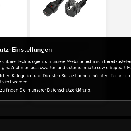
l 6,3 mono
IEC LOCK Kaltgeräte Netzkabel
utz-Einstellungen
verriegelbar 3x1,0 1m sw
Empfehlenswertes Zubehör
chbare Technologien, um unsere Website technisch bereitzustellen,
No. 30235240
tingmaßnahmen auszuwerten und externe Inhalte sowie Support-Fun
Bestand reicht ca. 12 Wo.
lchen Kategorien und Diensten Sie zustimmen möchten. Technisch e
7,95
€
iviert werden.
u finden Sie in unserer
Datenschutzerklärung
.