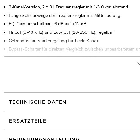
2-Kanal-Version, 2 x 31 Frequenzregler mit 1/3 Oktavabstand
Lange Schiebewege der Frequenzregler mit Mittelrastung
EQ-Gain umschaltbar ±6 dB auf ±12 dB
Hi Cut (3-40 kHz) und Low Cut (10-250 Hz), regelbar
Getrennte Lautstärkeregelung für beide Kanäle
Bypass-Schalter für direkten Vergleich zwischen unbearbeitetem u
Ein- und Ausgänge über Klinken- und XLR-Buchsen
(19") 48,3 cm Rackeinbau 2 HE
TECHNISCHE DATEN
ERSATZTEILE
BEDIENUNGSANLEITUNG