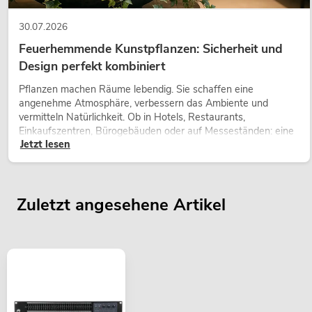
30.07.2026
Feuerhemmende Kunstpflanzen: Sicherheit und
Design perfekt kombiniert
Pflanzen machen Räume lebendig. Sie schaffen eine
angenehme Atmosphäre, verbessern das Ambiente und
vermitteln Natürlichkeit. Ob in Hotels, Restaurants,
Einkaufszentren, Bürogebäuden oder auf Messeständen: eine
Jetzt lesen
hochwertige Begrünung gehört heute längst zum modernen
Raumkonzept.
Zuletzt angesehene Artikel