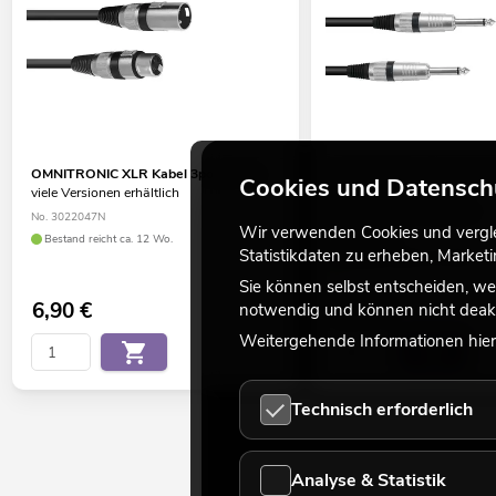
OMNITRONIC XLR Kabel 3pol 3m sw
OMNITRONIC Klinkenkabe
Cookies und Datensch
viele Versionen erhältlich
3m sw ROAD
viele Versionen erhältlich
No. 3022047N
Wir verwenden Cookies und verglei
No. 30211654
Bestand reicht ca. 12 Wo.
Statistikdaten zu erheben, Marke
Bestand reicht ca. 12 Wo.
Sie können selbst entscheiden, we
6,90
€
5,90
€
notwendig und können nicht deakt
Weitergehende Informationen hierz
Technisch erforderlich
Analyse & Statistik