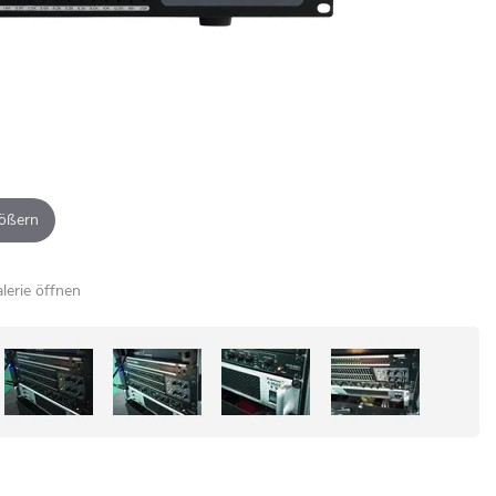
ößern
alerie öffnen