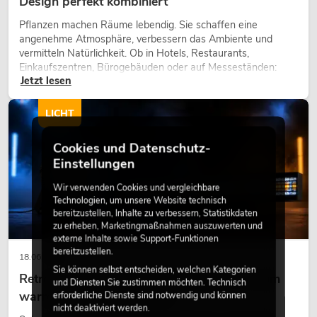
Design perfekt kombiniert
Pflanzen machen Räume lebendig. Sie schaffen eine
angenehme Atmosphäre, verbessern das Ambiente und
vermitteln Natürlichkeit. Ob in Hotels, Restaurants,
Einkaufszentren, Bürogebäuden oder auf Messeständen:
Jetzt lesen
eine hochwertige Begrünung gehört heute längst zum
modernen Raumkonzept.
LICHT
Cookies und Datenschutz-
Einstellungen
Wir verwenden Cookies und vergleichbare
Technologien, um unsere Website technisch
bereitzustellen, Inhalte zu verbessern, Statistikdaten
zu erheben, Marketingmaßnahmen auszuwerten und
externe Inhalte sowie Support-Funktionen
bereitzustellen.
18.06.2026
Sie können selbst entscheiden, welchen Kategorien
Retro-Licht im modernen Lichtdesign: Warum
und Diensten Sie zustimmen möchten. Technisch
warmes Licht wieder wirkt
erforderliche Dienste sind notwendig und können
nicht deaktiviert werden.