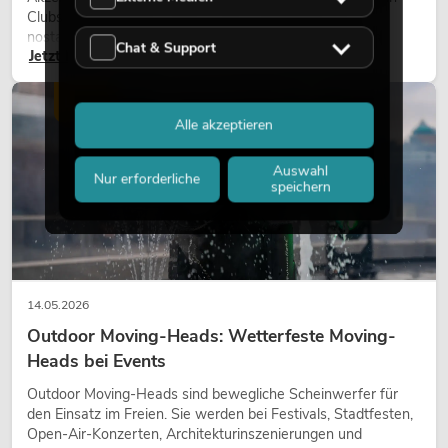
Clubs und bei Events. Retro-Licht ist dabei kein rein
nostalgischer Effekt, sondern ein bewusst eingesetztes
Chat & Support
Jetzt lesen
Gestaltungsmittel: Es schafft Atmosphäre, gibt Szenen
Charakter und kann technische LED-Setups emotionaler
wirken lassen.
LICHT
Alle akzeptieren
Auswahl
Nur erforderliche
speichern
14.05.2026
Outdoor Moving-Heads: Wetterfeste Moving-
Heads bei Events
Outdoor Moving-Heads sind bewegliche Scheinwerfer für
den Einsatz im Freien. Sie werden bei Festivals, Stadtfesten,
Open-Air-Konzerten, Architekturinszenierungen und