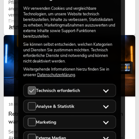
Pflanzen machen Räume lebendig. Sie schaffen eine
angenehme Atmosphäre, verbessern das Ambiente und
Wir verwenden Cookies und vergleichbare
Technologien, um unsere Website technisch
vermitteln Natürlichkeit. Ob in Hotels, Restaurants,
bereitzustellen, Inhalte zu verbessern, Statistikdaten
Einkaufszentren, Bürogebäuden oder auf Messeständen:
zu erheben, Marketingmaßnahmen auszuwerten und
Jetzt lesen
eine hochwertige Begrünung gehört heute längst zum
externe Inhalte sowie Support-Funktionen
modernen Raumkonzept.
bereitzustellen.
LICHT
Sie können selbst entscheiden, welchen Kategorien
und Diensten Sie zustimmen möchten. Technisch
erforderliche Dienste sind notwendig und können
nicht deaktiviert werden.
Weitergehende Informationen hierzu finden Sie in
unserer
Datenschutzerklärung
.
Technisch erforderlich
18.06.2026
Analyse & Statistik
Retro-Licht im modernen Lichtdesign: Warum
warmes Licht wieder wirkt
Marketing
Sehr warmes Licht, sichtbare Leuchtflächen und farbige
Externe Medien
Akzente prägen viele aktuelle Lichtdesigns auf Bühnen, in