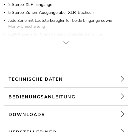
2 Stereo-XLR-Eingänge
5 Stereo-Zonen-Ausgänge über XLR-Buchsen
Jede Zone mit Lautstärkeregler für beide Eingänge sowie
Mono-Umschaltung
LED-Anzeige für Signaleingang, Übersteuerung und
Mono/Stereo-Modus
(19") 48,3 cm Rackeinbau 1 HE
Für Anwendungsgebiete wie zum Beispiel: Installation;
Restaurants, Bars und Hotels; Sportzentren/Fitnessstudios
TECHNISCHE DATEN
BEDIENUNGSANLEITUNG
DOWNLOADS