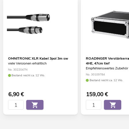
OMNITRONIC XLR Kabel 3pol 3m sw
ROADINGER Verstärkerra
viele Versionen erhältlich
4HE, 47cm tief
Empfehlenswertes Zubehör
No. 3022047N
No. 30109784
Bestand reicht ca. 12 Wo.
Bestand reicht ca. 12 Wo.
6,90
€
159,00
€