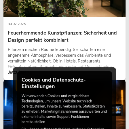
30.07.2026
Feuerhemmende Kunstpflanzen: Sicherheit und
Design perfekt kombiniert
Pflanzen machen Räume lebendig. Sie schaffen eine
angenehme Atmosphäre, verbessern das Ambiente und
vermitteln Natürlichkeit. Ob in Hotels, Restaurants,
Einkaufszentren, Bürogebäuden oder auf Messeständen:
Jetzt lesen
eine hochwertige Begrünung gehört heute längst zum
modernen Raumkonzept.
Cookies und Datenschutz-
Einstellungen
LICHT
Wir verwenden Cookies und vergleichbare
Technologien, um unsere Website technisch
bereitzustellen, Inhalte zu verbessern, Statistikdaten
zu erheben, Marketingmaßnahmen auszuwerten und
externe Inhalte sowie Support-Funktionen
bereitzustellen.