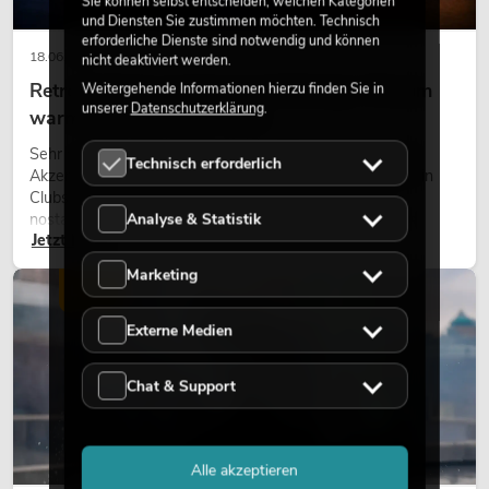
Sie können selbst entscheiden, welchen Kategorien
und Diensten Sie zustimmen möchten. Technisch
erforderliche Dienste sind notwendig und können
18.06.2026
nicht deaktiviert werden.
Retro-Licht im modernen Lichtdesign: Warum
Weitergehende Informationen hierzu finden Sie in
unserer
Datenschutzerklärung
.
warmes Licht wieder wirkt
Sehr warmes Licht, sichtbare Leuchtflächen und farbige
Technisch erforderlich
Akzente prägen viele aktuelle Lichtdesigns auf Bühnen, in
Clubs und bei Events. Retro-Licht ist dabei kein rein
Analyse & Statistik
nostalgischer Effekt, sondern ein bewusst eingesetztes
Jetzt lesen
Gestaltungsmittel: Es schafft Atmosphäre, gibt Szenen
Charakter und kann technische LED-Setups emotionaler
Marketing
wirken lassen.
LICHT
Externe Medien
Chat & Support
Alle akzeptieren