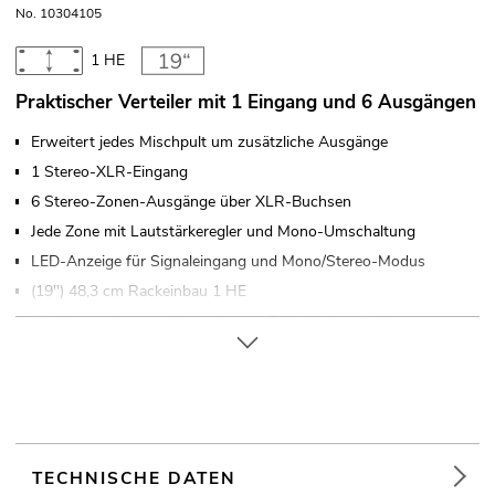
No. 10304105
1 HE
Praktischer Verteiler mit 1 Eingang und 6 Ausgängen
Erweitert jedes Mischpult um zusätzliche Ausgänge
1 Stereo-XLR-Eingang
6 Stereo-Zonen-Ausgänge über XLR-Buchsen
Jede Zone mit Lautstärkeregler und Mono-Umschaltung
LED-Anzeige für Signaleingang und Mono/Stereo-Modus
(19") 48,3 cm Rackeinbau 1 HE
Für Anwendungsgebiete wie zum Beispiel: Installation;
Restaurants, Bars und Hotels; Sportzentren/Fitnessstudios
TECHNISCHE DATEN