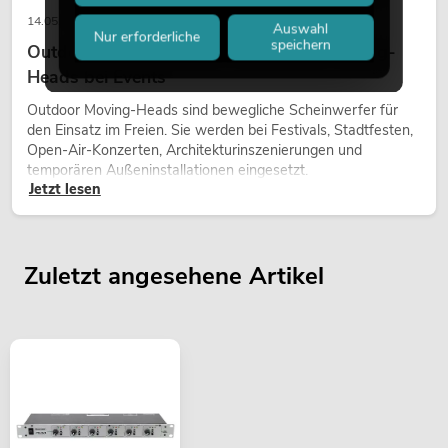
14.05.2026
Auswahl
Nur erforderliche
speichern
Outdoor Moving-Heads: Wetterfeste Moving-
Heads bei Events
Outdoor Moving-Heads sind bewegliche Scheinwerfer für
den Einsatz im Freien. Sie werden bei Festivals, Stadtfesten,
Open-Air-Konzerten, Architekturinszenierungen und
temporären Außeninstallationen eingesetzt.
Jetzt lesen
Zuletzt angesehene Artikel