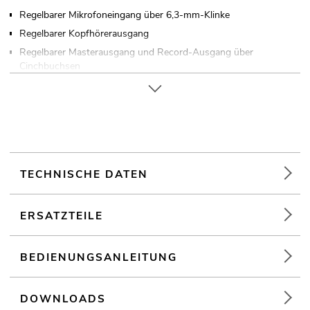
Regelbarer Mikrofoneingang über 6,3-mm-Klinke
Regelbarer Kopfhörerausgang
Regelbarer Masterausgang und Record-Ausgang über
Cinchbuchsen
Eloxiertes Metallgehäuse
In verschiedenen Farben erhältlich
Tischpultgehäuse
Für Anwendungsgebiete wie zum Beispiel: Partykeller; Mobile
DJs / Alleinunterhalter; mobilen Einsatz
TECHNISCHE DATEN
ERSATZTEILE
BEDIENUNGSANLEITUNG
DOWNLOADS