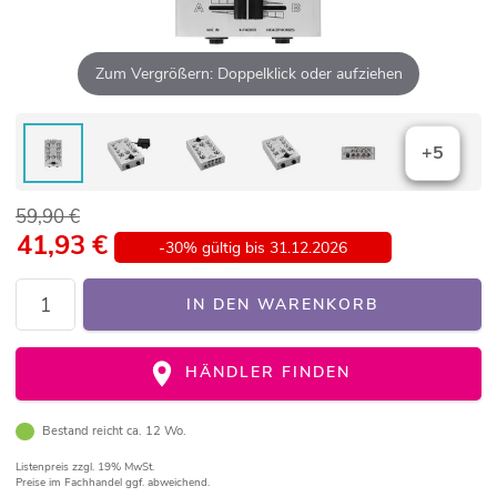
Zum Vergrößern: Doppelklick oder aufziehen
+5
59,90 €
41,93
€
-30% gültig bis 31.12.2026
IN DEN WARENKORB
HÄNDLER FINDEN
Bestand reicht ca. 12 Wo.
Listenpreis
zzgl. 19% MwSt.
Preise im Fachhandel ggf. abweichend.