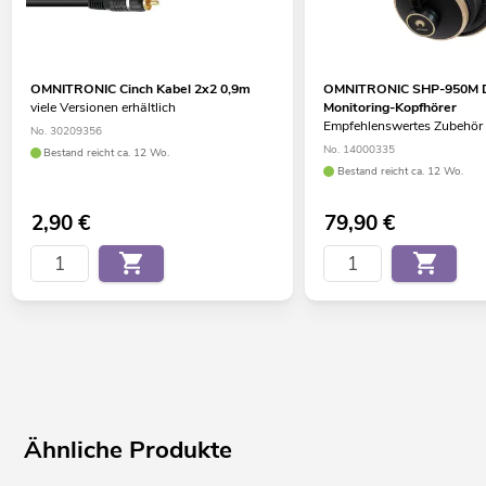
OMNITRONIC Cinch Kabel 2x2 0,9m
OMNITRONIC SHP-950M D
viele Versionen erhältlich
Monitoring-Kopfhörer
Empfehlenswertes Zubehör
No. 30209356
No. 14000335
Bestand reicht ca. 12 Wo.
Bestand reicht ca. 12 Wo.
2,90
€
79,90
€
Ähnliche Produkte