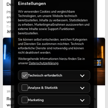
Einstellungen
Design perfekt kombiniert
Wir verwenden Cookies und vergleichbare
Pflanzen machen Räume lebendig. Sie schaffen eine
Technologien, um unsere Website technisch
angenehme Atmosphäre, verbessern das Ambiente und
bereitzustellen, Inhalte zu verbessern, Statistikdaten
vermitteln Natürlichkeit. Ob in Hotels, Restaurants,
zu erheben, Marketingmaßnahmen auszuwerten und
Einkaufszentren, Bürogebäuden oder auf Messeständen:
externe Inhalte sowie Support-Funktionen
Jetzt lesen
eine hochwertige Begrünung gehört heute längst zum
bereitzustellen.
modernen Raumkonzept.
Sie können selbst entscheiden, welchen Kategorien
LICHT
und Diensten Sie zustimmen möchten. Technisch
erforderliche Dienste sind notwendig und können
nicht deaktiviert werden.
Weitergehende Informationen hierzu finden Sie in
unserer
Datenschutzerklärung
.
Technisch erforderlich
Analyse & Statistik
18.06.2026
Retro-Licht im modernen Lichtdesign: Warum
Marketing
warmes Licht wieder wirkt