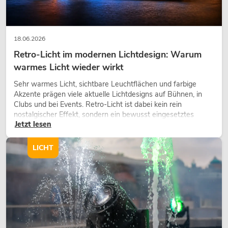
18.06.2026
Retro-Licht im modernen Lichtdesign: Warum
warmes Licht wieder wirkt
Sehr warmes Licht, sichtbare Leuchtflächen und farbige
Akzente prägen viele aktuelle Lichtdesigns auf Bühnen, in
Clubs und bei Events. Retro-Licht ist dabei kein rein
nostalgischer Effekt, sondern ein bewusst eingesetztes
Jetzt lesen
Gestaltungsmittel: Es schafft Atmosphäre, gibt Szenen
Charakter und kann technische LED-Setups emotionaler
wirken lassen.
LICHT