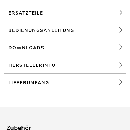
Record-Ausgang, masterunabhänging
Tischpultgehäuse
ERSATZTEILE
Für Anwendungsgebiete wie zum Beispiel: Partykeller; Mobile
DJs / Alleinunterhalter; mobilen Einsatz
BEDIENUNGSANLEITUNG
Audioplayer
DOWNLOADS
Ansteuerbar über Bluetooth
LCD Display
HERSTELLERINFO
LIEFERUMFANG
Zubehör