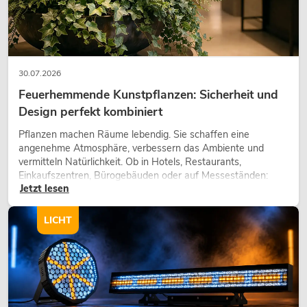
30.07.2026
Feuerhemmende Kunstpflanzen: Sicherheit und
Design perfekt kombiniert
Pflanzen machen Räume lebendig. Sie schaffen eine
angenehme Atmosphäre, verbessern das Ambiente und
vermitteln Natürlichkeit. Ob in Hotels, Restaurants,
Einkaufszentren, Bürogebäuden oder auf Messeständen:
Jetzt lesen
eine hochwertige Begrünung gehört heute längst zum
modernen Raumkonzept.
LICHT