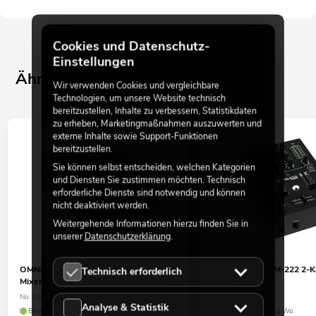
Cookies und Datenschutz-
Einstellungen
Ähnliche Produkte
Wir verwenden Cookies und vergleichbare
Technologien, um unsere Website technisch
bereitzustellen, Inhalte zu verbessern, Statistikdaten
zu erheben, Marketingmaßnahmen auszuwerten und
externe Inhalte sowie Support-Funktionen
bereitzustellen.
Sie können selbst entscheiden, welchen Kategorien
und Diensten Sie zustimmen möchten. Technisch
erforderliche Dienste sind notwendig und können
nicht deaktiviert werden.
Weitergehende Informationen hierzu finden Sie in
unserer
Datenschutzerklärung
.
OMNITRONIC PM-322P 3-Kanal-DJ-
OMNITRONIC PM-222 2-Ka
Technisch erforderlich
Mixer mit Bluetooth und USB-Player
Mixer
No. 10006874
No. 10006819
Analyse & Statistik
Bestand reicht ca. 12 Wo.
Verfügbar in ca. 12 Wo.