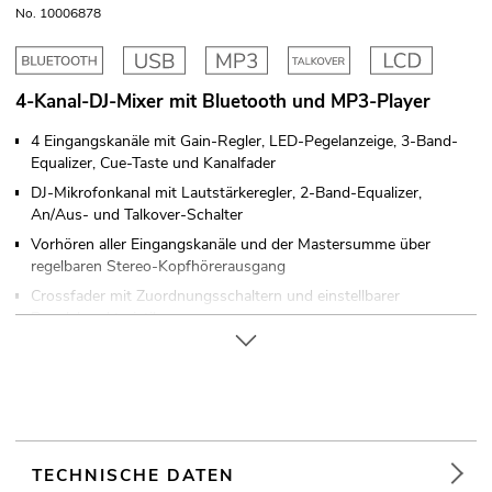
No. 10006878
4-Kanal-DJ-Mixer mit Bluetooth und MP3-Player
4 Eingangskanäle mit Gain-Regler, LED-Pegelanzeige, 3-Band-
Equalizer, Cue-Taste und Kanalfader
DJ-Mikrofonkanal mit Lautstärkeregler, 2-Band-Equalizer,
An/Aus- und Talkover-Schalter
Vorhören aller Eingangskanäle und der Mastersumme über
regelbaren Stereo-Kopfhörerausgang
Crossfader mit Zuordnungsschaltern und einstellbarer
Regelcharakteristik
Masterkanal mit Lautstärke- und Balanceregler
10-stellige Stereo-LED-Pegelanzeige
Regelbarer Monitorausgang
8 Line- und 2 Phono-Eingänge über Cinch-Buchsen
Symmetrische XLR-Ausgänge und Cinch-Buchsen
TECHNISCHE DATEN