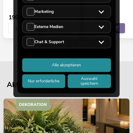
Marketing
199,00
€
109,00
€
Externe Medien
Chat & Support
Alle akzeptieren
Auswahl
Nur erforderliche
Aktuelle Blogbeiträge
speichern
DEKORATION