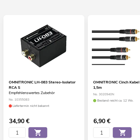
OMNITRONIC LH-083 Stereo-Isolator
OMNITRONIC Cinch Kabel
RCA S
1,5m
Empfehlenswertes Zubehör
No. 3020940N
No. 10355083
Bestand reicht ca. 12 Wo.
Liefertermin nicht bekannt
34,90
€
6,90
€