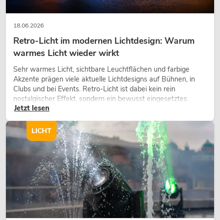
18.06.2026
Retro-Licht im modernen Lichtdesign: Warum
warmes Licht wieder wirkt
Sehr warmes Licht, sichtbare Leuchtflächen und farbige
Akzente prägen viele aktuelle Lichtdesigns auf Bühnen, in
Clubs und bei Events. Retro-Licht ist dabei kein rein
nostalgischer Effekt, sondern ein bewusst eingesetztes
Jetzt lesen
Gestaltungsmittel: Es schafft Atmosphäre, gibt Szenen
Charakter und kann technische LED-Setups emotionaler
wirken lassen.
LICHT