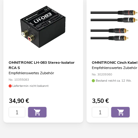
OMNITRONIC LH-083 Stereo-Isolator
OMNITRONIC Cinch Kabel
RCA S
Empfehlenswertes Zubehör
Empfehlenswertes Zubehör
No. 30209360
No. 10355083
Bestand reicht ca. 12 Wo.
Liefertermin nicht bekannt
34,90
€
3,50
€