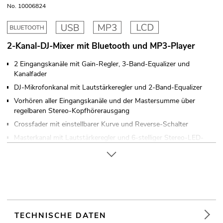
No. 10006824
2-Kanal-DJ-Mixer mit Bluetooth und MP3-Player
2 Eingangskanäle mit Gain-Regler, 3-Band-Equalizer und
Kanalfader
DJ-Mikrofonkanal mit Lautstärkeregler und 2-Band-Equalizer
Vorhören aller Eingangskanäle und der Mastersumme über
regelbaren Stereo-Kopfhörerausgang
Crossfader mit einstellbarer Kurve und Reverse-Schalter
Masterkanal mit Lautstärkeregler und 6-stelliger Stereo-LED-
Pegelanzeige, umschaltbar zwischen Master- und PFL-Signal
4 Line- und 2 Phono-Eingänge über Cinch-Buchsen
Zusätzlicher Record-Ausgang
Ansteuerbar über Bluetooth
LCD Display
Tischpultgehäuse
TECHNISCHE DATEN