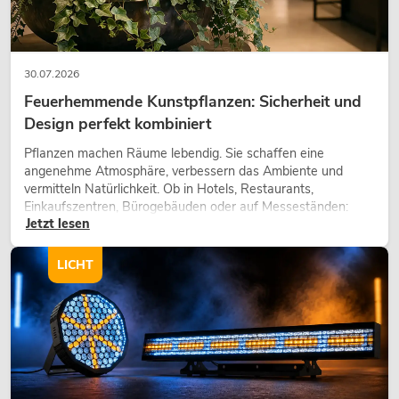
30.07.2026
Feuerhemmende Kunstpflanzen: Sicherheit und
Design perfekt kombiniert
Pflanzen machen Räume lebendig. Sie schaffen eine
angenehme Atmosphäre, verbessern das Ambiente und
vermitteln Natürlichkeit. Ob in Hotels, Restaurants,
Einkaufszentren, Bürogebäuden oder auf Messeständen:
Jetzt lesen
eine hochwertige Begrünung gehört heute längst zum
modernen Raumkonzept.
LICHT