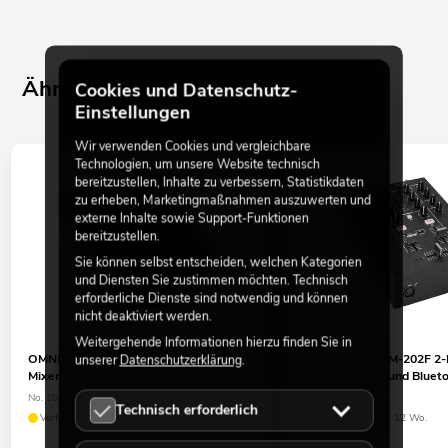
Ähnliche Produkte
Cookies und Datenschutz-
Einstellungen
Wir verwenden Cookies und vergleichbare
Technologien, um unsere Website technisch
bereitzustellen, Inhalte zu verbessern, Statistikdaten
zu erheben, Marketingmaßnahmen auszuwerten und
externe Inhalte sowie Support-Funktionen
bereitzustellen.
Sie können selbst entscheiden, welchen Kategorien
und Diensten Sie zustimmen möchten. Technisch
erforderliche Dienste sind notwendig und können
nicht deaktiviert werden.
Weitergehende Informationen hierzu finden Sie in
unserer
Datenschutzerklärung
.
OMNITRONIC PM-222 2-Kanal-DJ-
OMNITRONIC PM-202F 2-K
Mixer
Mixer mit Filter und Bluet
No. 10006819
No. 10006863
Technisch erforderlich
Verfügbar in ca. 12 Wo.
Bestand reicht ca. 12 Wo.