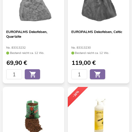
EUROPALMS Dekofelsen,
EUROPALMS Dekofelsen, Celtic
Quartzite
No. 83313232
No. 83313230
Bestand reicht ca. 12 Wo.
Bestand reicht ca. 12 Wo.
69,90
€
119,00
€
-16%