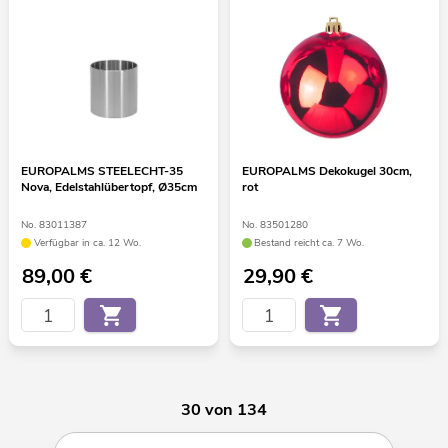
EUROPALMS STEELECHT-35
EUROPALMS Dekokugel 30cm,
Nova, Edelstahlübertopf, Ø35cm
rot
No. 83011387
No. 83501280
Verfügbar in ca. 12 Wo.
Bestand reicht ca. 7 Wo.
89,00
€
29,90
€
30 von 134