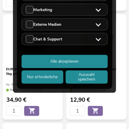
Marketing
Externe Medien
Chat & Support
Alle akzeptieren
EUROPALMS Drehteller 15cm bis
EUROPALMS Weinkiste natur
5kg schwarz
Auswahl
Nur erforderliche
speichern
No. 50701191
No. 83502364
Bestand reicht ca. 12 Wo.
Bestand reicht ca. 12 Wo.
34,90
€
12,90
€