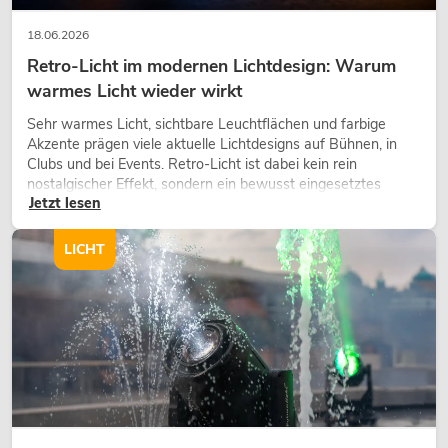
18.06.2026
Retro-Licht im modernen Lichtdesign: Warum
warmes Licht wieder wirkt
Sehr warmes Licht, sichtbare Leuchtflächen und farbige
Akzente prägen viele aktuelle Lichtdesigns auf Bühnen, in
Clubs und bei Events. Retro-Licht ist dabei kein rein
nostalgischer Effekt, sondern ein bewusst eingesetztes
Jetzt lesen
Gestaltungsmittel: Es schafft Atmosphäre, gibt Szenen
Charakter und kann technische LED-Setups emotionaler
wirken lassen.
LICHT