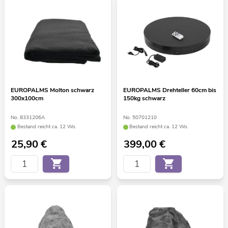
EUROPALMS Molton schwarz
EUROPALMS Drehteller 60cm bis
300x100cm
150kg schwarz
No. 8331206A
No. 50701210
Bestand reicht ca. 12 Wo.
Bestand reicht ca. 12 Wo.
25,90
€
399,00
€