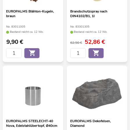
EUROPALMS Blähton-Kugeln,
Brandschutzspray nach
braun
DIN4102/B1, 1l
No. 83011005
No. 83301305
Bestand reicht ca. 12 Wo.
Bestand reicht ca. 12 Wo.
9,90
€
52,86
€
62,90 €
EUROPALMS STEELECHT-40
EUROPALMS Dekofelsen,
Nova, Edelstahlübertopf, Ø40cm
Diamond