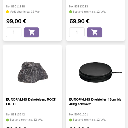
No. 83011388
No. 83313233
Verfügbar in ca. 12 Wo.
Bestand reicht ca. 12 Wo.
99,00
€
69,90
€
EUROPALMS Dekofelsen, ROCK
EUROPALMS Drehteller 45cm bis
LIGHT
40kg schwarz
No. 83313242
No. 50701201
Bestand reicht ca. 12 Wo.
Bestand reicht ca. 12 Wo.