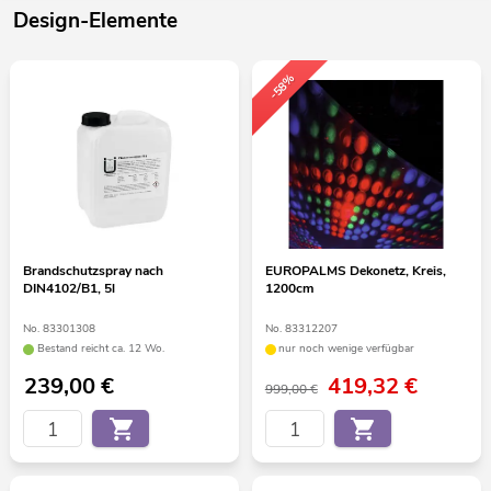
Design-Elemente
-58%
Brandschutzspray nach
EUROPALMS Dekonetz, Kreis,
DIN4102/B1, 5l
1200cm
No. 83301308
No. 83312207
Bestand reicht ca. 12 Wo.
nur noch wenige verfügbar
239,00
€
419,32
€
999,00 €