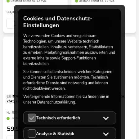
Bestand reicht ca. 12 Wo.
Bestand reicht ca. 12 Wo.
74,79
€
19,90
€
99,00 €
Cookies und Datenschutz-
Einstellungen
Wir verwenden Cookies und vergleichbare
Technologien, um unsere Website technisch
bereitzustellen, Inhalte zu verbessern, Statistikdaten
zu erheben, Marketingmaßnahmen auszuwerten und
externe Inhalte sowie Support-Funktionen
bereitzustellen.
Sie können selbst entscheiden, welchen Kategorien
und Diensten Sie zustimmen möchten. Technisch
erforderliche Dienste sind notwendig und können
nicht deaktiviert werden.
EUROPALMS Drehteller 25cm bis
EUROPALMS Cacho Coco ca.
Weitergehende Informationen hierzu finden Sie in
25kg silber
120-190cm
unserer
Datenschutzerklärung
.
No. 50701195
No. 83502349
Technisch erforderlich
Bestand reicht ca. 12 Wo.
Bestand reicht ca. 12 Wo.
59,90
€
49,90
€
Analyse & Statistik