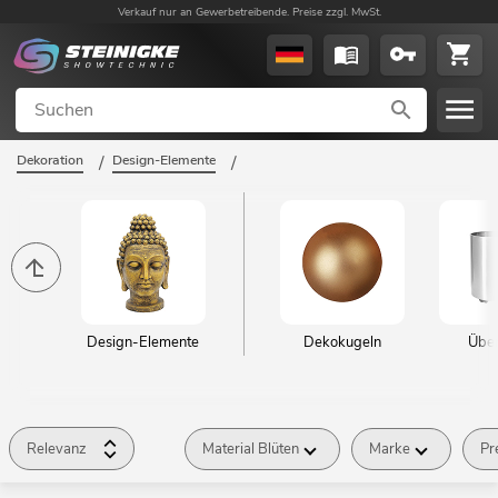
Verkauf nur an Gewerbetreibende. Preise zzgl. MwSt.
Dekoration
/
Design-Elemente
/
Design-Elemente
Dekokugeln
Übe
Relevanz
Material Blüten
Marke
Pr