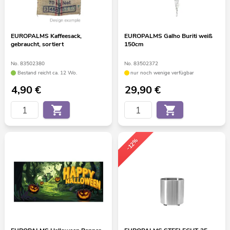
EUROPALMS Kaffeesack,
EUROPALMS Galho Buriti weiß
gebraucht, sortiert
150cm
No. 83502380
No. 83502372
Bestand reicht ca. 12 Wo.
nur noch wenige verfügbar
4,90
€
29,90
€
-12%