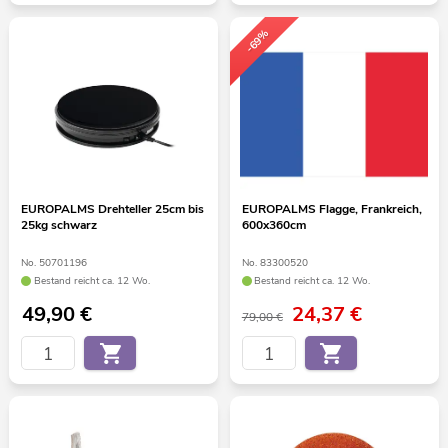
-69%
EUROPALMS Drehteller 25cm bis
EUROPALMS Flagge, Frankreich,
25kg schwarz
600x360cm
No. 50701196
No. 83300520
Bestand reicht ca. 12 Wo.
Bestand reicht ca. 12 Wo.
49,90
€
24,37
€
79,00 €