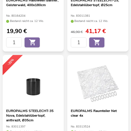
EUROPALMS Halloween Banner,
EUROPALMS STEELECHT-25,
Geisterwald, 400x180cm
Edelstahlübertopf, Ø25cm
No. 80164204
No. 83011381
Bestand reicht ca. 12 Wo.
Bestand reicht ca. 12 Wo.
19,90
€
41,17
€
46,90 €
-25%
EUROPALMS STEELECHT-35
EUROPALMS Raumteiler Net
Nova, Edelstahlübertopf,
clear 4x
anthrazit, Ø35cm
No. 83011397
No. 83313524