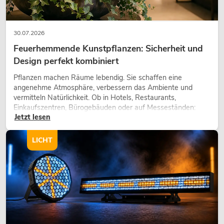
30.07.2026
Feuerhemmende Kunstpflanzen: Sicherheit und
Design perfekt kombiniert
Pflanzen machen Räume lebendig. Sie schaffen eine
angenehme Atmosphäre, verbessern das Ambiente und
vermitteln Natürlichkeit. Ob in Hotels, Restaurants,
Einkaufszentren, Bürogebäuden oder auf Messeständen:
Jetzt lesen
eine hochwertige Begrünung gehört heute längst zum
modernen Raumkonzept.
LICHT