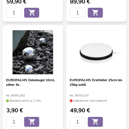
59,90
€
89,90
€
EUROPALMS Dekokugel 10cm,
EUROPALMS Drehteller 25cm bis
silber 4x
25kg weiß
No. 83501262
No. 50701197
Bestand reicht ca. 2 Wo.
Liefertermin nicht bekannt
3,90
€
49,90
€