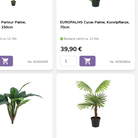
arlour Palme,
EUROPALMS Cycas Palme, Kunstpflanze,
, 150cm
70cm
ht ca. 12 Wo.
Bestand reicht ca. 12 Wo.
39,90
€
No. 82509495
No. 82509604