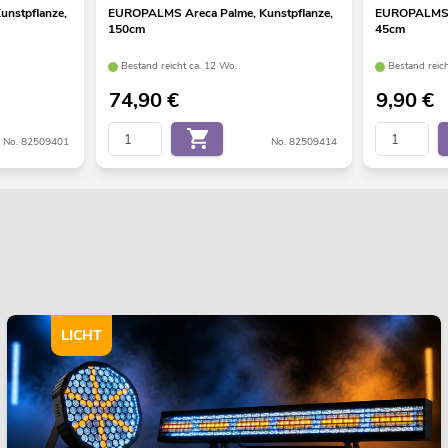
nstpflanze,
EUROPALMS Areca Palme, Kunstpflanze,
EUROPALMS M
150cm
45cm
Bestand reicht ca. 12 Wo.
Bestand reic
74,90
€
9,90
€
No. 82509401
No. 82509414
LICHT