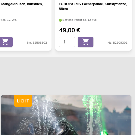
angoldbusch, künstlich,
EUROPALMS Fächerpalme, Kunstpflanze,
88cm
ht ca. 12 Wo.
Bestand reicht ca. 12 Wo.
49,00
€
No. 82508302
No. 82509301
LICHT