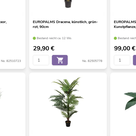
xor,
EUROPALMS Dracena, künstlich, grün-
EUROPALMS P
rot, 90cm
Kunstpflanze
Bestand reicht ca. 12 Wo.
Bestand reic
29,90
€
99,00
€
No. 82510723
No. 82505778