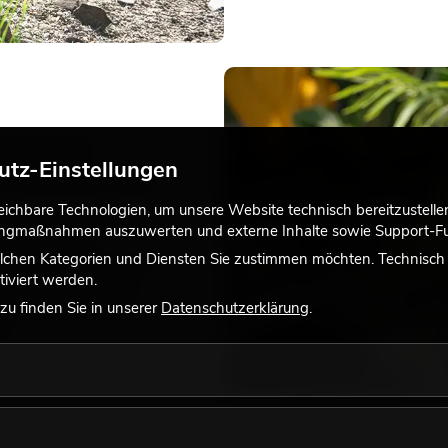
ENSIVE
utz-Einstellungen
-CHARAKTER
chbare Technologien, um unsere Website technisch bereitzustellen,
 unserer Rubrik
tingmaßnahmen auszuwerten und externe Inhalte sowie Support-Fun
iginalgetreues
lchen Kategorien und Diensten Sie zustimmen möchten. Technisch e
 üppige Strukturen und
iviert werden.
-Feeling mit starker
u finden Sie in unserer
Datenschutzerklärung
.
elten, Spa-Bereiche,
e.