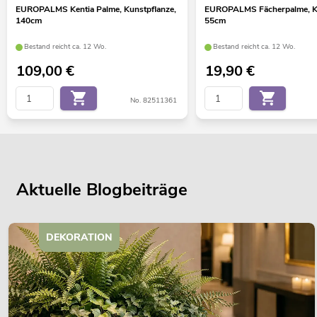
EUROPALMS Kentia Palme, Kunstpflanze,
EUROPALMS Fächerpalme, Ku
140cm
55cm
Bestand reicht ca. 12 Wo.
Bestand reicht ca. 12 Wo.
109,00
€
19,90
€
No. 82511361
Aktuelle Blogbeiträge
DEKORATION