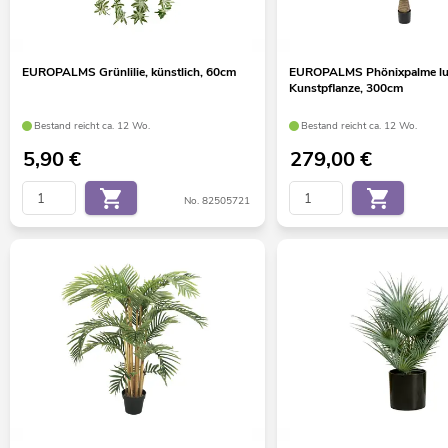
EUROPALMS Grünlilie, künstlich, 60cm
EUROPALMS Phönixpalme lu
Kunstpflanze, 300cm
Bestand reicht ca. 12 Wo.
Bestand reicht ca. 12 Wo.
5,90
€
279,00
€
No. 82505721