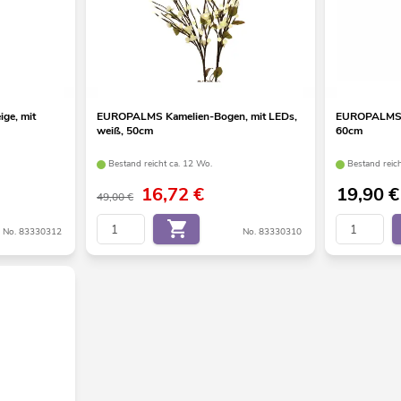
ge, mit
EUROPALMS Kamelien-Bogen, mit LEDs,
EUROPALMS Fe
weiß, 50cm
60cm
Bestand reicht ca. 12 Wo.
Bestand reic
16,72
€
19,90
€
49,00 €
No. 83330312
No. 83330310