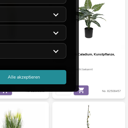
dergras, künstlich, rosé,
EUROPALMS Caladium, Kunstpflanze,
38cm
ht ca. 12 Wo.
Liefertermin nicht bekannt
Alle akzeptieren
12,90
€
No. 82505865
No. 82508457