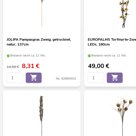
JOLIPA Pampasgras Zweig, getrocknet,
EUROPALMS Torfmyrte-Zwei
natur, 137cm
LEDs, 180cm
Bestand reicht ca. 12 Wo.
Bestand reicht ca. 12 Wo.
8,31
€
49,00
€
14,90 €
No. 82660002