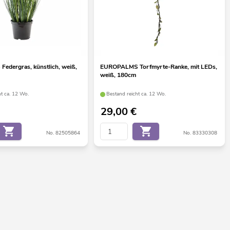
dergras, künstlich, weiß,
EUROPALMS Torfmyrte-Ranke, mit LEDs,
weiß, 180cm
ht ca. 12 Wo.
Bestand reicht ca. 12 Wo.
29,00
€
No. 82505864
No. 83330308