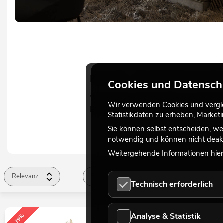
FAZIT: WINTERLIC
Cookies und Datensch
Winterdeko mit Kunstpflanzen ist die id
Wir verwenden Cookies und verglei
bringen. Sie vereinen Natürlichkeit mit
Statistikdaten zu erheben, Marke
Sie können selbst entscheiden, we
notwendig und können nicht deakt
Weitergehende Informationen hierz
Relevanz
Farbe
Einsatzgebiet
Höh
Technisch erforderlich
Einsatzgebiet
Material Blüten
Kategorie
G
Analyse & Statistik
-39%