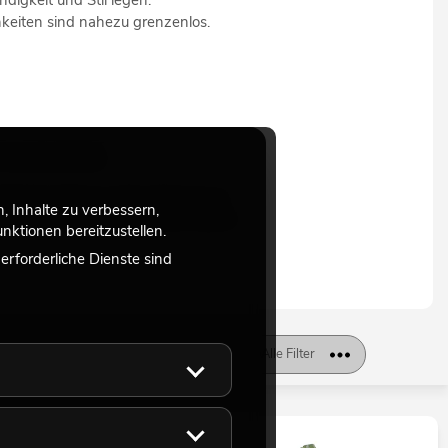
keiten sind nahezu grenzenlos.
FLANZEN
plizierte Weise in dein Zuhause zu
 Inhalte zu verbessern,
alte Jahreszeit noch schöner macht.
ktionen bereitzustellen.
rforderliche Dienste sind
llung/Befestigung
Länge
Alle Filter
barkeit