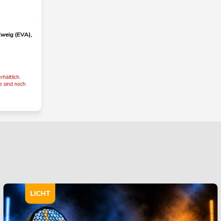
weig (EVA),
rhältlich.
e sind noch
LICHT