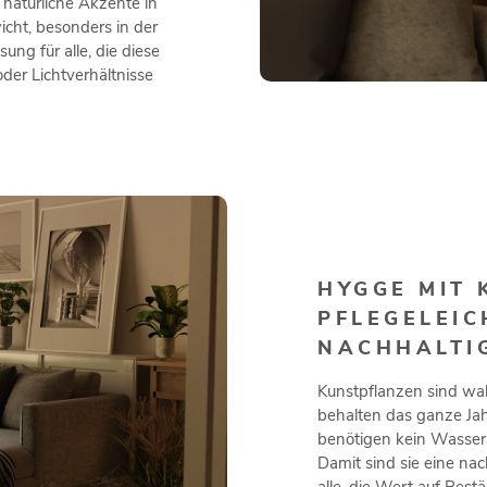
 natürliche Akzente in
cht, besonders in der
ung für alle, die diese
der Lichtverhältnisse
HYGGE MIT 
PFLEGELEIC
NACHHALTI
Kunstpflanzen sind wahr
behalten das ganze Jahr
benötigen kein Wasser
Damit sind sie eine nac
alle, die Wert auf Bestä