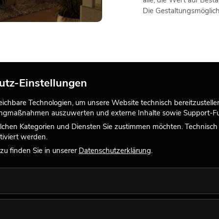
Die Gestaltungsmöglich
HE WOHLFÜHLMOMENTE MIT KUNSTP
utz-Einstellungen
eale Möglichkeit, die Schönheit des Winters auf stilvolle und unkom
chbare Technologien, um unsere Website technisch bereitzustellen,
 Langlebigkeit und schaffen ein stimmungsvolles Ambiente, das die k
tingmaßnahmen auszuwerten und externe Inhalte sowie Support-Fun
lchen Kategorien und Diensten Sie zustimmen möchten. Technisch e
iviert werden.
u finden Sie in unserer
Datenschutzerklärung
.
e
Blütenfarbe
Material
Marke
Aufste
esamtanschlusswert
Durchmesser
Preis
Verfüg