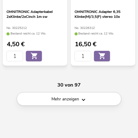
OMNITRONIC Adapterkabel
OMNITRONIC Adapter 6,35
2xKlinke/2xCinch 1m sw
Klinke(M)/3,5(F) stereo 10x
No. 30225212
No. 3022631Z
Bestand reicht ca. 12 Wo.
Bestand reicht ca. 12 Wo.
4,50
€
16,50
€
30 von 97
Mehr anzeigen