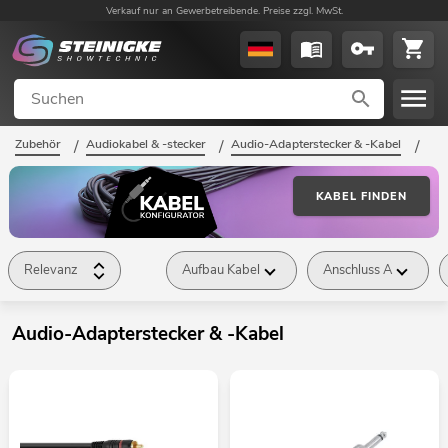
Verkauf nur an Gewerbetreibende. Preise zzgl. MwSt.
Zubehör
/
Audiokabel & -stecker
/
Audio-Adapterstecker & -Kabel
/
KABEL FINDEN
Relevanz
Aufbau Kabel
Anschluss A
Audio-Adapterstecker & -Kabel