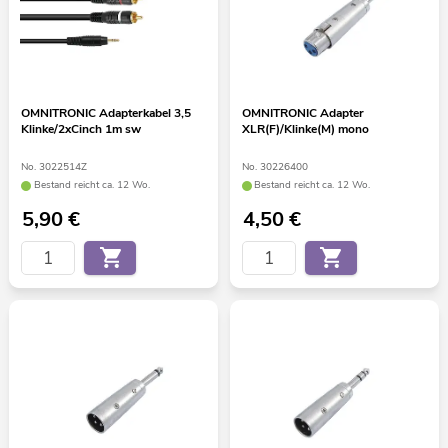
OMNITRONIC Adapterkabel 3,5
OMNITRONIC Adapter
Klinke/2xCinch 1m sw
XLR(F)/Klinke(M) mono
No. 3022514Z
No. 30226400
Bestand reicht ca. 12 Wo.
Bestand reicht ca. 12 Wo.
5,90
€
4,50
€