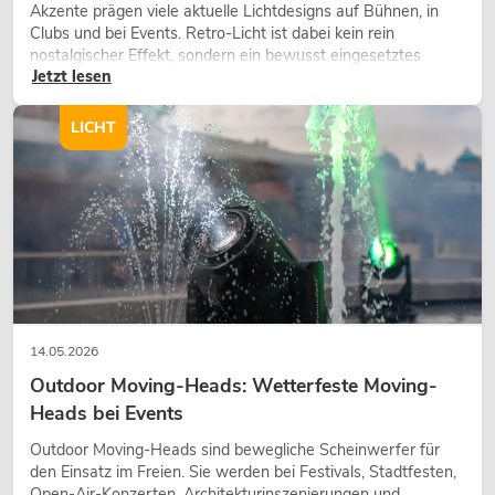
Akzente prägen viele aktuelle Lichtdesigns auf Bühnen, in
Clubs und bei Events. Retro-Licht ist dabei kein rein
nostalgischer Effekt, sondern ein bewusst eingesetztes
Jetzt lesen
Gestaltungsmittel: Es schafft Atmosphäre, gibt Szenen
Charakter und kann technische LED-Setups emotionaler
wirken lassen.
LICHT
14.05.2026
Outdoor Moving-Heads: Wetterfeste Moving-
Heads bei Events
Outdoor Moving-Heads sind bewegliche Scheinwerfer für
den Einsatz im Freien. Sie werden bei Festivals, Stadtfesten,
Open-Air-Konzerten, Architekturinszenierungen und