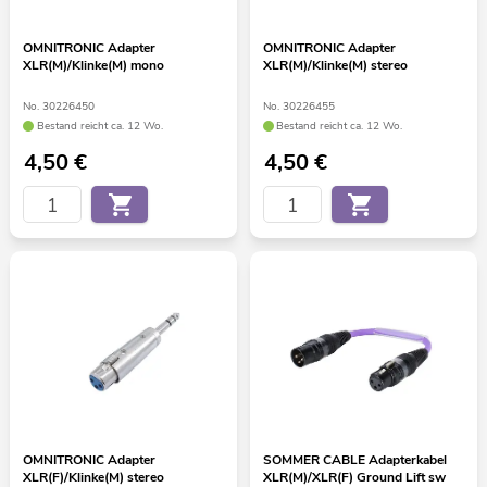
OMNITRONIC Adapter
OMNITRONIC Adapter
XLR(M)/Klinke(M) mono
XLR(M)/Klinke(M) stereo
No. 30226450
No. 30226455
Bestand reicht ca. 12 Wo.
Bestand reicht ca. 12 Wo.
4,50
€
4,50
€
OMNITRONIC Adapter
SOMMER CABLE Adapterkabel
XLR(F)/Klinke(M) stereo
XLR(M)/XLR(F) Ground Lift sw