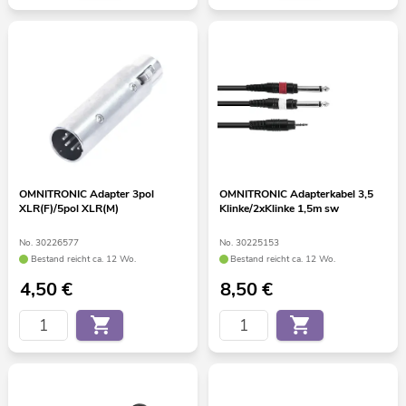
OMNITRONIC Adapter 3pol
OMNITRONIC Adapterkabel 3,5
XLR(F)/5pol XLR(M)
Klinke/2xKlinke 1,5m sw
No. 30226577
No. 30225153
Bestand reicht ca. 12 Wo.
Bestand reicht ca. 12 Wo.
4,50
€
8,50
€