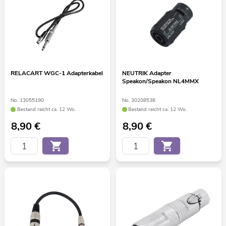
RELACART WGC-1 Adapterkabel
NEUTRIK Adapter
Speakon/Speakon NL4MMX
No. 13055190
No. 30208536
Bestand reicht ca. 12 Wo.
Bestand reicht ca. 12 Wo.
8,90
€
8,90
€