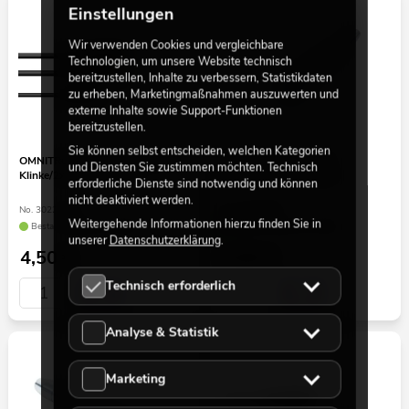
Einstellungen
Wir verwenden Cookies und vergleichbare
Technologien, um unsere Website technisch
bereitzustellen, Inhalte zu verbessern, Statistikdaten
zu erheben, Marketingmaßnahmen auszuwerten und
externe Inhalte sowie Support-Funktionen
bereitzustellen.
Sie können selbst entscheiden, welchen Kategorien
OMNITRONIC Adapterkabel 3,5
OMNITRONIC Adapter
und Diensten Sie zustimmen möchten. Technisch
Klinke/2xCinch 0,5m sw
XLR(F)/Klinke(F) mono
erforderliche Dienste sind notwendig und können
nicht deaktiviert werden.
No. 3022514X
No. 30226550
Weitergehende Informationen hierzu finden Sie in
Bestand reicht ca. 12 Wo.
Bestand reicht ca. 12 Wo.
unserer
Datenschutzerklärung
.
4,50
€
4,50
€
Technisch erforderlich
Analyse & Statistik
Marketing