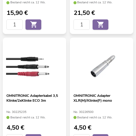
Bestand reicht ca. 12 Wo.
Bestand reicht ca. 12 Wo.
15,90
€
21,50
€
OMNITRONIC Adapterkabel 3,5
OMNITRONIC Adapter
Klinke/2xKlinke ECO 3m
XLR(M)/Klinke(F) mono
No. 30225235
No. 30226500
Bestand reicht ca. 12 Wo.
Bestand reicht ca. 12 Wo.
4,50
€
4,50
€