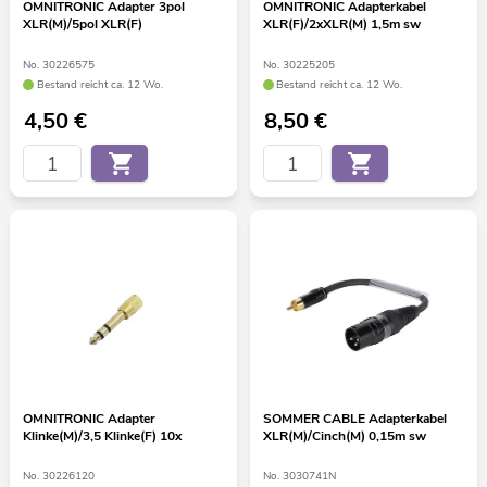
OMNITRONIC Adapter 3pol
OMNITRONIC Adapterkabel
XLR(M)/5pol XLR(F)
XLR(F)/2xXLR(M) 1,5m sw
No. 30226575
No. 30225205
Bestand reicht ca. 12 Wo.
Bestand reicht ca. 12 Wo.
4,50
€
8,50
€
OMNITRONIC Adapter
SOMMER CABLE Adapterkabel
Klinke(M)/3,5 Klinke(F) 10x
XLR(M)/Cinch(M) 0,15m sw
No. 30226120
No. 3030741N