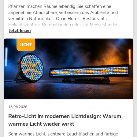
Pflanzen machen Räume lebendig. Sie schaffen eine
angenehme Atmosphäre, verbessern das Ambiente und
vermitteln Natürlichkeit. Ob in Hotels, Restaurants,
Einkaufszentren, Bürogebäuden oder auf Messeständen:
Jetzt lesen
eine hochwertige Begrünung gehört heute längst zum
modernen Raumkonzept.
LICHT
18.06.2026
Retro-Licht im modernen Lichtdesign: Warum
warmes Licht wieder wirkt
Sehr warmes Licht, sichtbare Leuchtflächen und farbige