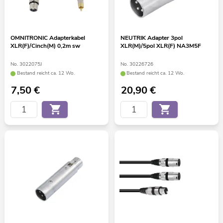
OMNITRONIC Adapterkabel
NEUTRIK Adapter 3pol
XLR(F)/Cinch(M) 0,2m sw
XLR(M)/5pol XLR(F) NA3M5F
No. 3022075J
No. 30226726
Bestand reicht ca. 12 Wo.
Bestand reicht ca. 12 Wo.
7,50
€
20,90
€