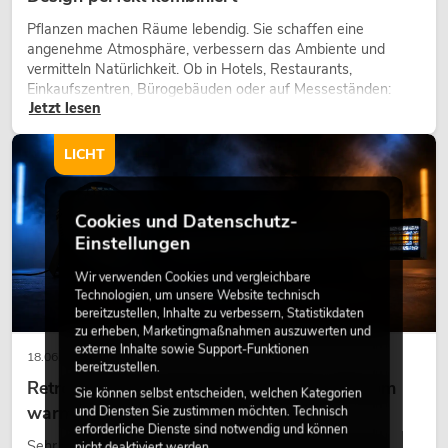
Pflanzen machen Räume lebendig. Sie schaffen eine
angenehme Atmosphäre, verbessern das Ambiente und
vermitteln Natürlichkeit. Ob in Hotels, Restaurants,
Einkaufszentren, Bürogebäuden oder auf Messeständen:
Jetzt lesen
eine hochwertige Begrünung gehört heute längst zum
modernen Raumkonzept.
LICHT
Cookies und Datenschutz-
Einstellungen
Wir verwenden Cookies und vergleichbare
Technologien, um unsere Website technisch
bereitzustellen, Inhalte zu verbessern, Statistikdaten
zu erheben, Marketingmaßnahmen auszuwerten und
externe Inhalte sowie Support-Funktionen
18.06.2026
bereitzustellen.
Retro-Licht im modernen Lichtdesign: Warum
Sie können selbst entscheiden, welchen Kategorien
warmes Licht wieder wirkt
und Diensten Sie zustimmen möchten. Technisch
erforderliche Dienste sind notwendig und können
Sehr warmes Licht, sichtbare Leuchtflächen und farbige
nicht deaktiviert werden.