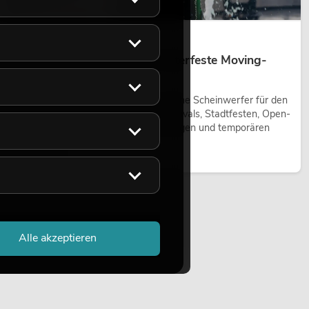
14.05.2026
Outdoor Moving-Heads: Wetterfeste Moving-
Heads bei Events
Outdoor Moving-Heads sind bewegliche Scheinwerfer für den
Einsatz im Freien. Sie werden bei Festivals, Stadtfesten, Open-
Air-Konzerten, Architekturinszenierungen und temporären
Außeninstallationen eingesetzt.
Jetzt lesen
Alle akzeptieren