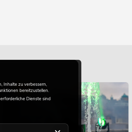
 Inhalte zu verbessern,
LICHT
ktionen bereitzustellen.
rforderliche Dienste sind