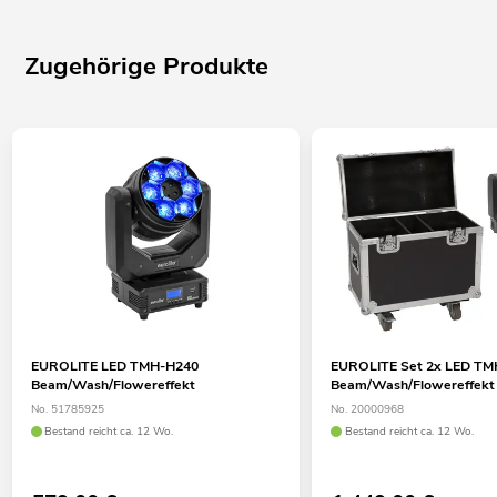
Zugehörige Produkte
EUROLITE LED TMH-H240
EUROLITE Set 2x LED T
Beam/Wash/Flowereffekt
Beam/Wash/Flowereffekt
No. 51785925
No. 20000968
Bestand reicht ca. 12 Wo.
Bestand reicht ca. 12 Wo.