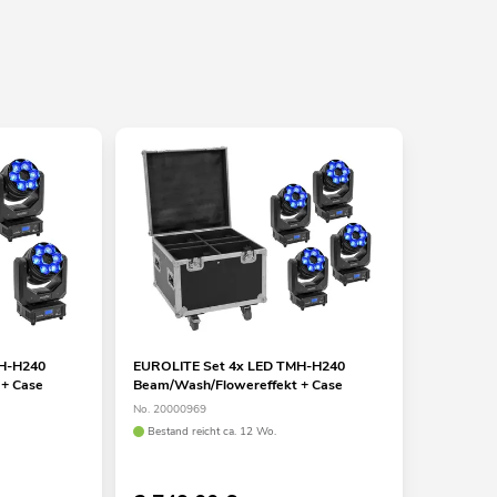
MH-H240
EUROLITE Set 4x LED TMH-H240
 + Case
Beam/Wash/Flowereffekt + Case
No. 20000969
Bestand reicht ca. 12 Wo.