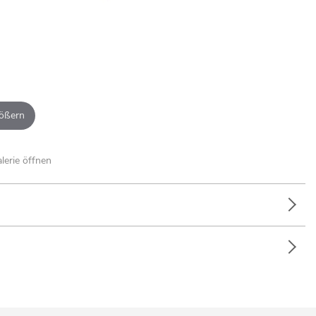
ößern
alerie öffnen