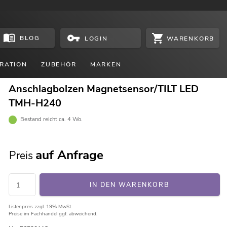
BLOG
WARENKORB
LOGIN
RATION
ZUBEHÖR
MARKEN
Anschlagbolzen Magnetsensor/TILT LED
TMH-H240
Bestand reicht ca. 4 Wo.
auf Anfrage
Preis
IN DEN WARENKORB
Listenpreis
zzgl. 19% MwSt.
Preise im Fachhandel ggf. abweichend.