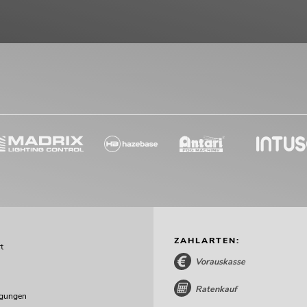
ZAHLARTEN:
t
Vorauskasse
Ratenkauf
ngungen