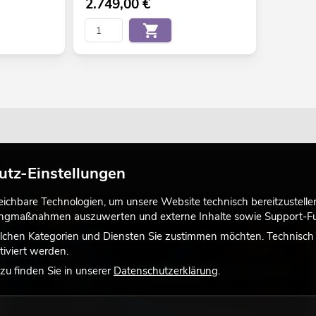
2.749,00
€
utz-Einstellungen
chbare Technologien, um unsere Website technisch bereitzustellen,
LICHT
tingmaßnahmen auszuwerten und externe Inhalte sowie Support-Fun
lchen Kategorien und Diensten Sie zustimmen möchten. Technisch e
iviert werden.
u finden Sie in unserer
Datenschutzerklärung
.